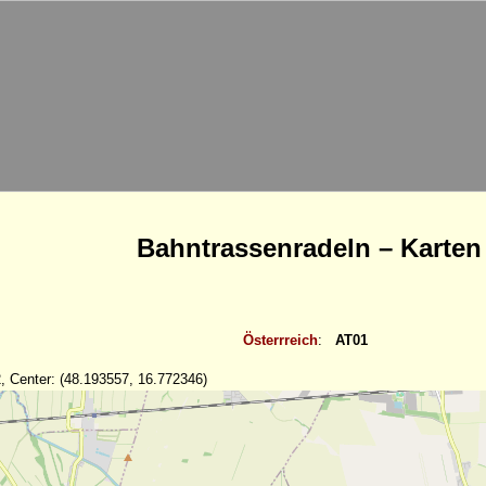
Bahntrassenradeln – Karten
Österrreich
:
AT01
, Center: (48.193557, 16.772346)