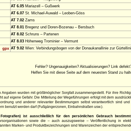
AT 6.05
Mariazell – Gußwerk
AT 6.07
St. Michael-Auwald – Leoben-Göss
AT 7.02
Zams
AT 8.01
Bregenz und Doren-Bozenau – Bersbuch
AT 8.02
Schruns – Partenen
AT 8.03
Höhenweg Trominier – Vermunt
AT 9.02
Wien: Verbindungsbogen von der Donaukanallinie zur Gürtellin
gpx
Fehler? Ungenauigkeiten? Aktualisierungen? Link defekt
Helfen Sie mit diese Seite auf dem neuesten Stand zu halt
 Angaben wurden mit größtmöglicher Sorgfalt zusammengestellt. Für ihre Richt
t auf eigene Gefahr. Die Mitteilung der Wegeführungen erfolgt mit dem ausdrück
sordnung und anderer relevanter Bestimmungen selbst verantwortlich sind und 
rn benutzt werden darf (Fußgängerzonen, Einbahnstraßen usw.).
otografien) ist ausschließlich für den persönlichen Gebrauch bestimmt
hrsorganisationen sowie die – auch auszugsweise – Veröffentlichung in elekt
genannten Marken- und Produktbezeichnungen sind Warenzeichen der entsprechend