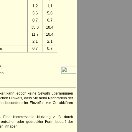
1,2
1,1
5,6
5,6
0,7
0,7
35,3
18,4
11,7
10,4
2,1
2,1
ie
0,7
0,7
?
en.
igkeit kann jedoch keine Gewähr übernommen
lichen Hinweis, dass Sie beim Nachradeln der
insbesondere im Einzelfall vor Ort abklären
.
Eine kommerzielle Nutzung z. B. durch
ronischer oder gedruckter Form bedarf der
en Inhaber.