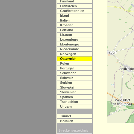
Finnland
Frankreich
Großbritannien
Irland
Italien
Kroatien
Lettland
Litauen
Luxemburg
Montenegro
Niederlande
Norwegen
Österreich
Polen
Portugal
Schweden
Schweiz
Serbien
Slowakei
Slowenien
Spanien
Tschechien
Ungarn
Tunnel
Brücken
Streckenverzeichnis