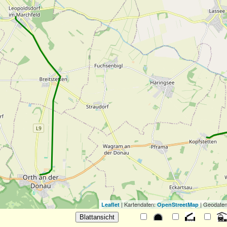
| Kartendaten:
| Geodaten
Leaflet
OpenStreetMap