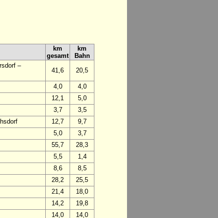
km
km
gesamt
Bahn
sdorf –
41,6
20,5
4,0
4,0
12,1
5,0
3,7
3,5
hsdorf
12,7
9,7
5,0
3,7
55,7
28,3
5,5
1,4
8,6
8,5
28,2
25,5
21,4
18,0
14,2
19,8
14,0
14,0