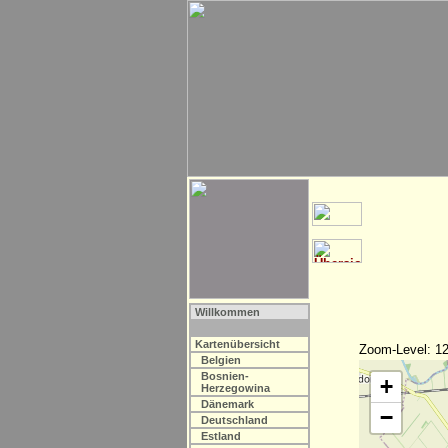
Willkommen
Kartenübersicht
Zoom-Level: 12
Belgien
Bosnien-
+
Herzegowina
Dänemark
−
Deutschland
Estland