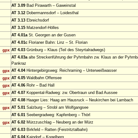
AT 3.09
Bad Pirawarth – Gaweinstal
AT 3.12
Dobermannsdorf – Loidesthal
AT 3.13
Ebreichsdorf
AT 3.15
Matzendorf-Hölles
AT 4.01a
St. Georgen an der Gusen
AT 4.01c
Florianer Bahn: Linz – St. Florian
AT 4.03
Grünburg – Klaus (Teil des Steyrtalradwegs)
gpx
AT 4.03a
alte Streckenführung der Pyhrnbahn zw. Klaus an der Pyhrnb
Pankraz
AT 4.04
Hintergebirgsweg: Reichraming – Unterweißwasser
gpx
AT 4.05
Waldbahn Offensee
gpx
AT 4.06
Rohr – Bad Hall
gpx
AT 4.07
Koppental-Radweg: zw. Obertraun und Bad Aussee
gpx
AT 4.08
Haager Lies: Haag am Hausruck – Neukirchen bei Lambach
AT 5.01
Salzburg – Strobl am Wolfgangsee
gpx
AT 6.01
Seebergradweg: Kapfenberg – Thörl
AT 6.02
Mürzzuschlag – Neuberg an der Mürz
gpx
AT 6.03
Birkfeld – Ratten (Feistritztalbahn)
AT 6.04
Kaindorf – Kogelberg