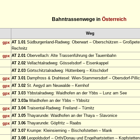
Bahntrassenwege in
Österreich
Weg
AT 1.01
Südburgenland-Radweg: Oberwart – Oberschützen – Großpeter
gpx
Rechnitz
AT 2.01
Obervellach: Alte Trassenführung der Tauernbahn
gpx
AT 2.02
Vellachtalradweg: Gösselsdorf – Eisenkappel
AT 2.03
Görtschitztalradweg: Hüttenberg – Kitschdorf
AT 3.01
Dampfross & Drahtesel: Wien-Stammersdorf – Obersdorf-Pillic
gpx
AT 3.02
St. Aegyd am Neuwalde – Kernhof
gpx
AT 3.03
Ybbstalradweg: Waidhofen an der Ybbs – Lunz am See
gpx
AT 3.03a
Waidhofen an der Ybbs – Ybbsitz
AT 3.04
Traisental-Radweg: Freiland – Türnitz
gpx
AT 3.05
Thayarunde: Waidhofen an der Thaya – Slavonice
gpx
AT 3.06
Thayarunde: Göpfritz – Raabs
gpx
AT 3.07
Krumpe: Kleinsierning – Bischofstetten – Mank
AT 3.08
Leopoldsdorf – Orth/Donau und Engelhartstetten – Kopfstetten