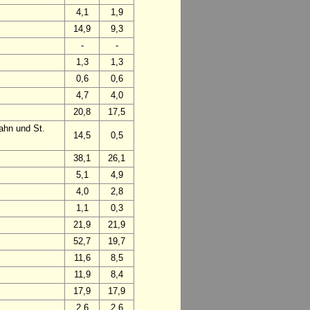
4,1
1,9
14,9
9,3
-
-
1,3
1,3
0,6
0,6
4,7
4,0
20,8
17,5
ahn und St.
14,5
0,5
38,1
26,1
5,1
4,9
4,0
2,8
1,1
0,3
21,9
21,9
52,7
19,7
11,6
8,5
11,9
8,4
17,9
17,9
2,6
2,6