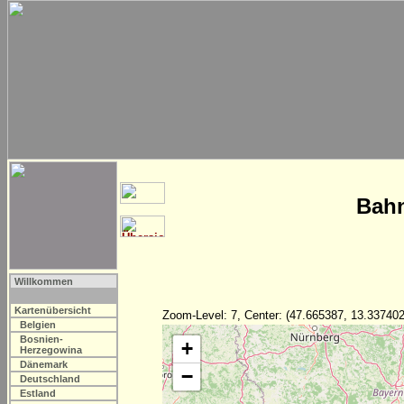
Bahn
Willkommen
Kartenübersicht
Zoom-Level: 7, Center: (47.665387, 13.337402
Belgien
Bosnien-
+
Herzegowina
Dänemark
−
Deutschland
Estland