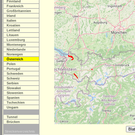
Finnland
Frankreich
Großbritannien
Irland
Italien
Kroatien
Lettland
Litauen
Luxemburg
Montenegro
Niederlande
Norwegen
Österreich
Polen
Portugal
Schweden
Schweiz
Serbien
Slowakei
Slowenien
Spanien
Tschechien
Ungarn
Tunnel
Brücken
Streckenverzeichnis