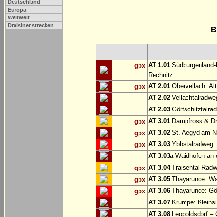
Deutschland
Europa
Weltweit
Draisinenstrecken
B
AT 1.01
Südburgenland-R
gpx
Rechnitz
AT 2.01
Obervellach: Al
gpx
AT 2.02
Vellachtalradwe
AT 2.03
Görtschitztalrad
AT 3.01
Dampfross & Dra
gpx
AT 3.02
St. Aegyd am N
gpx
AT 3.03
Ybbstalradweg:
gpx
AT 3.03a
Waidhofen an d
AT 3.04
Traisental-Radwe
gpx
AT 3.05
Thayarunde: Wai
gpx
AT 3.06
Thayarunde: Göp
gpx
AT 3.07
Krumpe: Kleinsi
AT 3.08
Leopoldsdorf – 