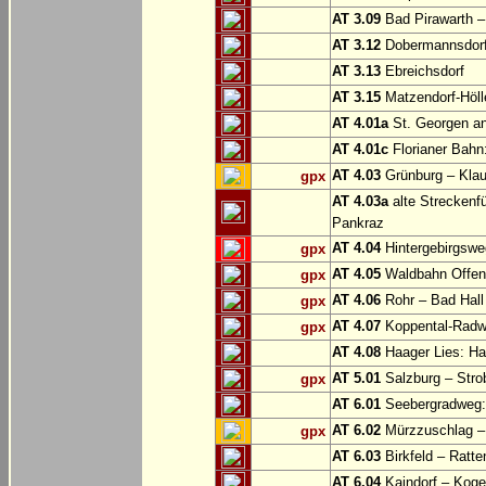
AT 3.09
Bad Pirawarth –
AT 3.12
Dobermannsdorf 
AT 3.13
Ebreichsdorf
AT 3.15
Matzendorf-Höll
AT 4.01a
St. Georgen a
AT 4.01c
Florianer Bahn:
AT 4.03
Grünburg – Klaus
gpx
AT 4.03a
alte Streckenf
Pankraz
AT 4.04
Hintergebirgswe
gpx
AT 4.05
Waldbahn Offe
gpx
AT 4.06
Rohr – Bad Hall
gpx
AT 4.07
Koppental-Radw
gpx
AT 4.08
Haager Lies: H
AT 5.01
Salzburg – Stro
gpx
AT 6.01
Seebergradweg: 
AT 6.02
Mürzzuschlag –
gpx
AT 6.03
Birkfeld – Ratten
AT 6.04
Kaindorf – Koge