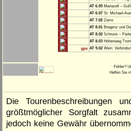
AT 6.05
Mariazell – Gu
AT 6.07
St. Michael-Au
AT 7.02
Zams
AT 8.01
Bregenz und Do
AT 8.02
Schruns – Part
AT 8.03
Höhenweg Tromi
AT 9.02
Wien: Verbindung
gpx
Fehler? U
Helfen Sie m
Die Tourenbeschreibungen un
größtmöglicher Sorgfalt zusamm
jedoch keine Gewähr übernomme