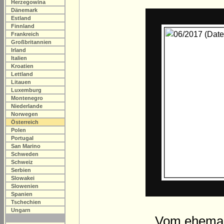
Herzegowina
Dänemark
Estland
Finnland
Frankreich
Großbritannien
Irland
Italien
Kroatien
Lettland
Litauen
Luxemburg
Montenegro
Niederlande
Norwegen
Österreich
Polen
Portugal
San Marino
Schweden
Schweiz
Serbien
Slowakei
Slowenien
Spanien
Tschechien
Ungarn
Vom ehemal