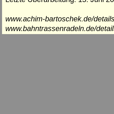
www.achim-bartoschek.de/details
www.bahntrassenradeln.de/detail