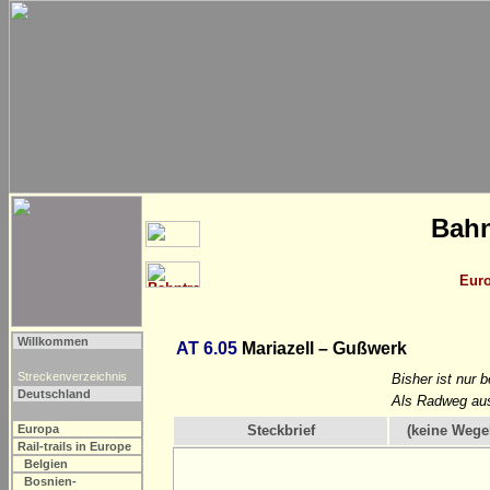
Bahn
Eur
Willkommen
AT 6.05
Mariazell – Gußwerk
Streckenverzeichnis
Bisher ist nur 
Deutschland
Als Radweg aus
Europa
Steckbrief
(keine Wege
Rail-trails in Europe
Belgien
Bosnien-