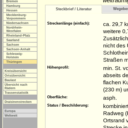
weiträumi
Bremen
Hamburg
Wegebe
Steckbrief / Literatur
Hessen
Mecklenburg-
Vorpommern
ca. 29,7 
Niedersachsen
Streckenlänge (einfach):
Nordrhein-
weitere 0
Westfalen
Rheinland-Pfalz
Zusätzlich
Saarland
nicht des
Sachsen
Sachsen-Anhalt
Schlothei
Schleswig-
Holstein
Straßen m
Thüringen
min. St. v
Höhenprofil:
Kreisübersicht
abseits de
Ortsübersicht
Baulast
flachen K
Übersicht nach
Rädern
(230 m) u
Trassenstatistik
asph.
Oberfläche:
Draisinenstrecken
kombinier
Status / Beschilderung:
Europa
Radweg (R
Weltweit
Ortsrand v
Strecke in