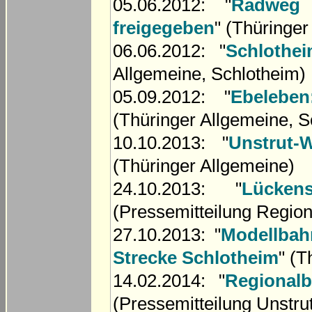
05.06.2012: "
Radweg 
freigegeben
" (Thüringe
06.06.2012: "
Schlothe
Allgemeine, Schlotheim)
05.09.2012: "
Ebelebe
(Thüringer Allgemeine, 
10.10.2013: "
Unstrut-
(Thüringer Allgemeine)
24.10.2013: "
Lücken
(Pressemitteilung Regio
27.10.2013: "
Modellbahn
Strecke Schlotheim
" (T
14.02.2014: "
Regional
(Pressemitteilung Unstru