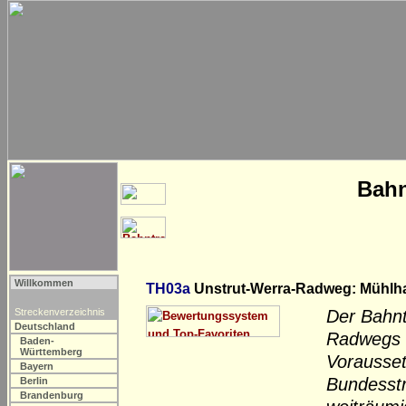
Bahn
Willkommen
TH03a
Unstrut-Werra-Radweg: Mühlhau
Streckenverzeichnis
Der Bahnt
Deutschland
Radwegs s
Baden-
Württemberg
Vorausset
Bayern
Bundesstr
Berlin
Brandenburg