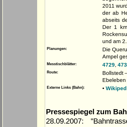
2011 wurde
der ab H
abseits d
Der 1 km
Rockensu
und am 2. 
Die Queru
Planungen:
Ampel ges
4729
,
473
Messtischblätter:
Bollstedt
Route:
Ebeleben
•
Wikiped
Externe Links (Bahn):
Pressespiegel zum Ba
28.09.2007: "Bahntras