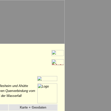
llesheim und Ahütte
tiven Querverbindung vom
 der Wasserfall
Karte + Geodaten