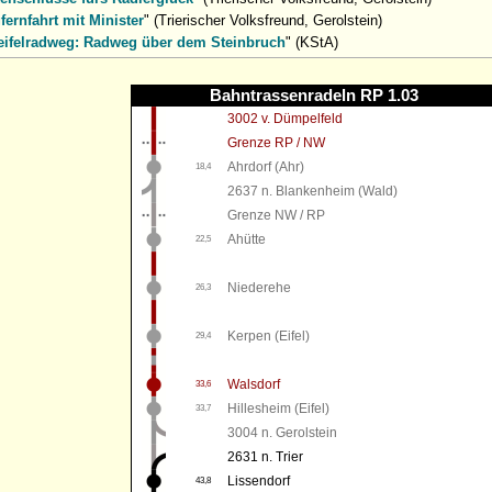
fernfahrt mit Minister
" (Trierischer Volksfreund, Gerolstein)
eifelradweg: Radweg über dem Steinbruch
" (KStA)
Bahntrassenradeln RP 1.03
3002 v. Dümpelfeld
Grenze RP / NW
Ahrdorf (Ahr)
18,4
2637 n. Blankenheim (Wald)
Grenze NW / RP
Ahütte
22,5
Niederehe
26,3
Kerpen (Eifel)
29,4
Walsdorf
33,6
Hillesheim (Eifel)
33,7
3004 n. Gerolstein
2631 n. Trier
Lissendorf
43,8