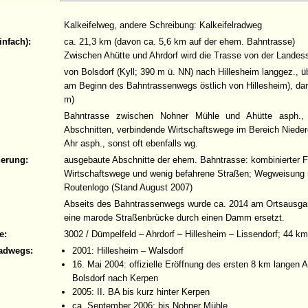
Kalkeifelweg, andere Schreibung: Kalkeifelradweg
infach):
ca. 21,3 km (davon ca. 5,6 km auf der ehem. Bahntrasse)
Zwischen Ahütte und Ahrdorf wird die Trasse von der Landess
von Bolsdorf (Kyll; 390 m ü. NN) nach Hillesheim langgez., ü
am Beginn des Bahntrassenwegs östlich von Hillesheim), dann
m)
Bahntrasse zwischen Nohner Mühle und Ahütte asph.,
Abschnitten, verbindende Wirtschaftswege im Bereich Nieder
Ahr asph., sonst oft ebenfalls wg.
derung:
ausgebaute Abschnitte der ehem. Bahntrasse: kombinierter 
Wirtschaftswege und wenig befahrene Straßen; Wegweisung n
Routenlogo (Stand August 2007)
Abseits des Bahntrassenwegs wurde ca. 2014 am Ortsausgang
eine marode Straßenbrücke durch einen Damm ersetzt.
e:
3002 / Dümpelfeld – Ahrdorf – Hillesheim – Lissendorf; 44 
adwegs:
2001: Hillesheim – Walsdorf
16. Mai 2004: offizielle Eröffnung des ersten 8 km langen
Bolsdorf nach Kerpen
2005: II. BA bis kurz hinter Kerpen
ca. September 2006: bis Nohner Mühle