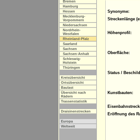
Bremen
Hamburg
Synonyme:
Hessen
Mecklenburg-
Streckenlänge (e
Vorpommern
Niedersachsen
Nordrhein-
Höhenprofil:
Westfalen
Rheinland-Pfalz
Saarland
Sachsen
Oberfläche:
Sachsen-Anhalt
Schleswig-
Holstein
Thüringen
Status / Beschil
Kreisübersicht
Ortsübersicht
Baulast
Kunstbauten:
Übersicht nach
Rädern
Trassenstatistik
Eisenbahnstreck
Draisinenstrecken
Eröffnung des R
Europa
Weltweit