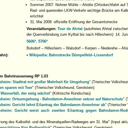
Sommer 2007: Nohner Mühle – Ahütte (Ortsdurchfahrt auf S
Rad- und querenden LKW-Verkehr wichtige Brücke am Kal
errichtet
31. Mai 2008: offizielle Eröffnung der Gesamtstrecke
Veranstaltungen:
Tour de Ahrtal
(autofreies Ahrtal zwische
der Querverbindung zum Kylltal bis nach Hillesheim): 14. Jun
:
5606*
,
5706*
Bolsdorf – Hillesheim – Walsdorf – Kerpen – Niederehe – Ahüt
ahn):
•
Wikipedia: Bahnstrecke Dümpelfeld–Lissendorf
um Bahntrassenweg RP 1.03
esheim: Stadtrat mit großer Mehrheit für Umgehung
" (Trierischer Volksfreu
en sparen mit Teer
" (Trierischer Volksfreund, Gerolstein)
Wasserfall, der ewig wächst
" (Kölnische Rundschau)
esheim: Ortsumgehung - Bahndamm-Anwohner setzen auf Naturschutz
" (
esheim: Gericht lehnt Eilantrag der Bahndamm-Anwohner ab
" (Trierischer
lesheim: Gericht weist auch zweiten Eilantrag gegen Bahndamm-Ro
nung des Kalkeifel- und des Mineralquellen-Radweges am 31. Mai" (Input aktu
enschlüsse fürs Radlerglück
" (Trierischer Volksfreund, Gerolstein)