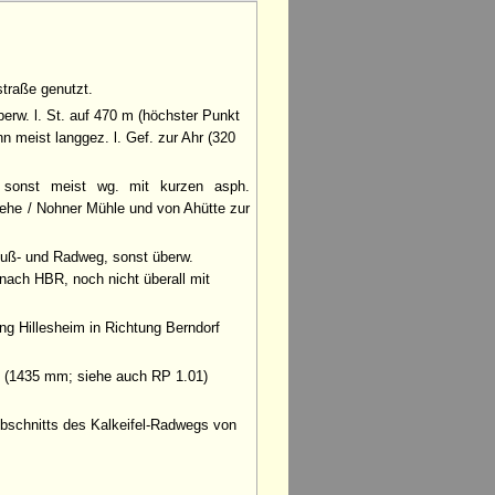
traße genutzt.
berw. l. St. auf 470 m (höchster Punkt
 meist langgez. l. Gef. zur Ahr (320
 sonst meist wg. mit kurzen asph.
ehe / Nohner Mühle und von Ahütte zur
Fuß- und Radweg, sonst überw.
ach HBR, noch nicht überall mit
 Hillesheim in Richtung Berndorf
km (1435 mm; siehe auch RP 1.01)
 Abschnitts des Kalkeifel-Radwegs von