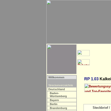
Willkommen
RP 1.03
Kalkei
Streckenverzeichnis
Deutschland
Baden-
Württemberg
Bayern
Berlin
Steckbrief / 
Brandenburg