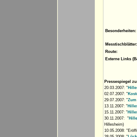
Besonderheiten:
Messtischblätter
Route:
Externe Links (B
Pressespiegel z
20.03.2007: "
Hill
02.07.2007: "
Kost
29.07.2007: "
Zum 
13.11.2007: "
Hill
15.11.2007: "
Hill
30.11.2007: "
Hil
Hillesheim)
10.05.2008: "Eröff
28.05.2008: "
Lück