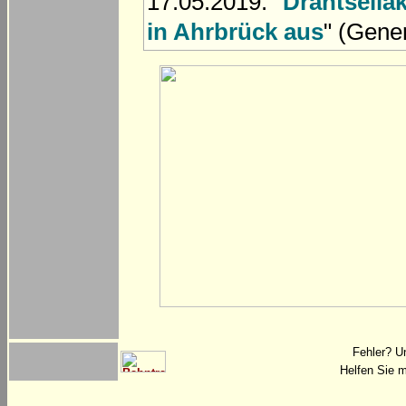
17.05.2019: "
Drahtseila
in Ahrbrück aus
" (Gene
Fehler? U
Helfen Sie m