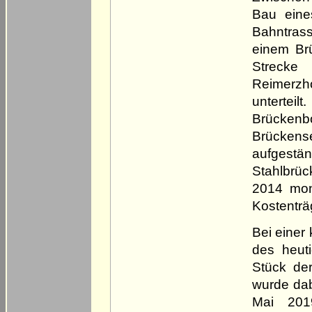
Bau eine
Bahntrass
einem Br
Strecke
Reimerz
untertei
Brücken
Brückense
aufgestä
Stahlbrü
2014 mont
Kostenträ
Bei einer
des heut
Stück de
wurde da
Mai 201