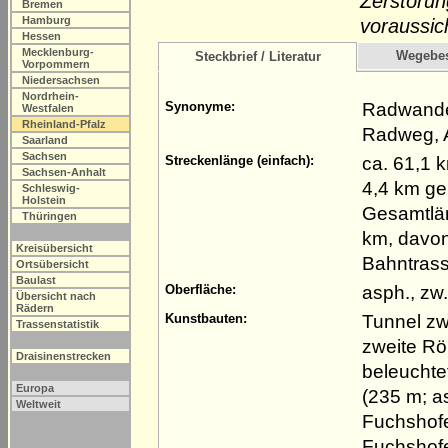
Zerstörun
Bremen
Hamburg
voraussich
Hessen
Mecklenburg-
Wegebe
Steckbrief / Literatur
Vorpommern
Niedersachsen
Nordrhein-
Radwander
Synonyme:
Westfalen
Rheinland-Pfalz
Radweg, 
Saarland
Sachsen
ca. 61,1 
Streckenlänge (einfach):
Sachsen-Anhalt
4,4 km ge
Schleswig-
Holstein
Gesamtlän
Thüringen
km, davon
Kreisübersicht
Bahntras
Ortsübersicht
Baulast
asph., zw
Oberfläche:
Übersicht nach
Rädern
Tunnel zw
Kunstbauten:
Trassenstatistik
zweite Rö
Draisinenstrecken
beleuchte
Europa
(235 m; a
Weltweit
Fuchshofe
Fuchshofe