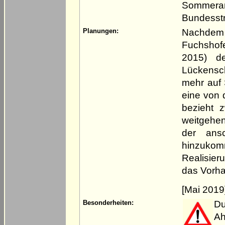
Sommeran
Bundesst
Nachdem 
Planungen:
Fuchshof
2015) de
Lückensc
mehr auf 
eine von 
bezieht z
weitgehen
der ansc
hinzuko
Realisier
das Vorhab
[Mai 2019
Du
Besonderheiten:
A