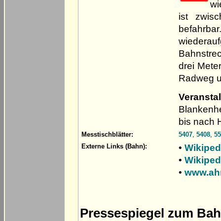
wi
ist zwis
befahrbar
wiederau
Bahnstrec
drei Mete
Radweg u
Veransta
Blankenhe
bis nach H
Messtischblätter:
5407
,
5408
,
55
•
Wikiped
Externe Links (Bahn):
•
Wikiped
•
www.ahr
Pressespiegel zum Bah