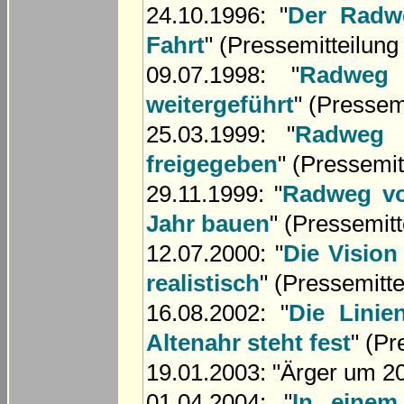
24.10.1996: "
Der Radw
Fahrt
" (Pressemitteilung
09.07.1998: "
Radweg
weitergeführt
" (Pressem
25.03.1999: "
Radweg 
freigegeben
" (Pressemit
29.11.1999: "
Radweg v
Jahr bauen
" (Pressemitt
12.07.2000: "
Die Visio
realistisch
" (Pressemitte
16.08.2002: "
Die Lini
Altenahr steht fest
" (Pr
19.01.2003: "Ärger um 20
01.04.2004: "
In einem