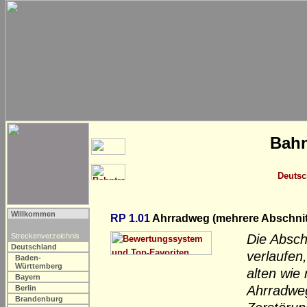
Bahn
Deutsc
Willkommen
RP 1.01
Ahrradweg (mehrere Abschnit
Streckenverzeichnis
Die Absch
Deutschland
verlaufen
Baden-
Württemberg
alten wie
Bayern
Ahrradweg
Berlin
Brandenburg