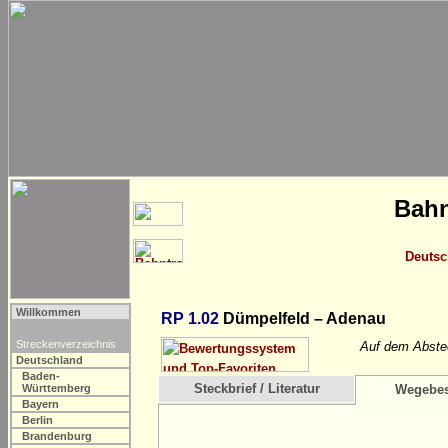
Bahn
Deutsc
Willkommen
RP 1.02
Dümpelfeld – Adenau
Streckenverzeichnis
Auf dem Abstec
Deutschland
Baden-
Steckbrief / Literatur
Württemberg
Wegebes
Bayern
Berlin
Brandenburg