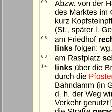
Abzw. von der H
0,0
des Marktes im
kurz Kopfsteinpf
(St., später l. Ge
am Friedhof
rec
0,5
links
folgen: wg.,
am Rastplatz
sc
0,8
links
über die B
1,4
durch die
Pfoste
Bahndamm (in Ge
d. h. der Weg wi
Verkehr genutzt
die Straße
gera