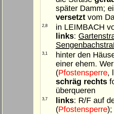
später Damm; e
versetzt
vom Da
in LEIMBACH vor
2,8
links
:
Gartenstr
Sengenbachstra
hinter den Häus
3,1
einer ehem. Wer
(
Pfostensperre
,
schräg rechts
f
überqueren
links
: R/F auf
3,7
(
Pfostensperre
)