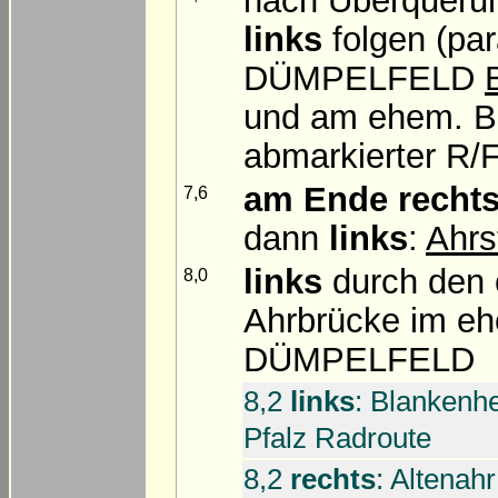
nach Überqueru
links
folgen (par
DÜMPELFELD
und am ehem. Ba
abmarkierter R/F,
am Ende
recht
7,6
dann
links
:
Ahrs
links
durch den
8,0
Ahrbrücke im eh
DÜMPELFELD
8,2
links
: Blankenhe
Pfalz Radroute
8,2
rechts
: Altenah