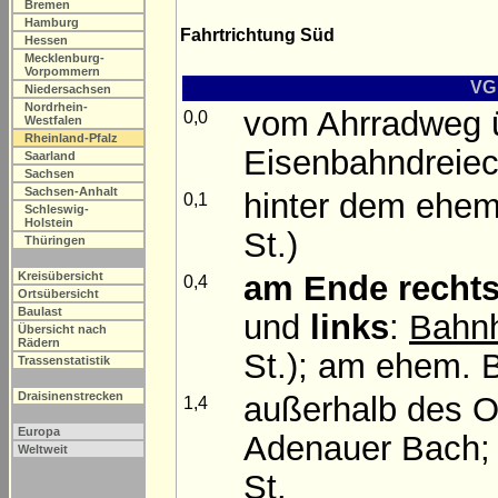
Bremen
Hamburg
Fahrtrichtung Süd
Hessen
Mecklenburg-
Vorpommern
VG
Niedersachsen
Nordrhein-
vom Ahrradweg ü
0,0
Westfalen
Rheinland-Pfalz
Eisenbahndrei
Saarland
Sachsen
Sachsen-Anhalt
hinter dem eh
0,1
Schleswig-
Holstein
St.)
Thüringen
am Ende
recht
Kreisübersicht
0,4
Ortsübersicht
Baulast
und
links
:
Bahnh
Übersicht nach
Rädern
St.); am ehem. 
Trassenstatistik
Draisinenstrecken
außerhalb des 
1,4
Europa
Adenauer Bach; 
Weltweit
St.