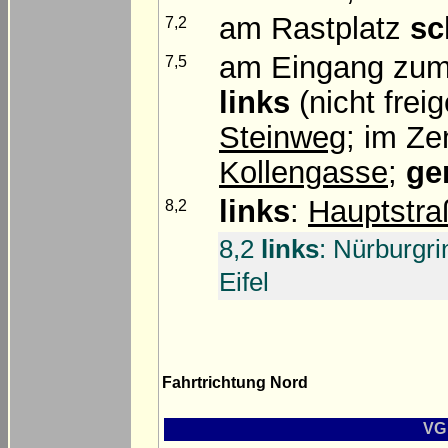
am Rastplatz
sc
7,2
am Eingang zum 
7,5
links
(nicht freig
Steinweg
; im Z
Kollengasse
;
ge
links
:
Hauptstra
8,2
8,2
links
: Nürburgr
Eifel
Fahrtrichtung Nord
VG