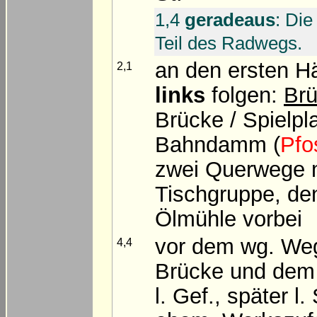
1,4
geradeaus
: Die
Teil des Radwegs.
an den ersten 
2,1
links
folgen:
Brü
Brücke / Spielpl
Bahndamm (
Pfo
zwei Querwege 
Tischgruppe, de
Ölmühle vorbei
vor dem wg. W
4,4
Brücke und dem 
l. Gef., später l.