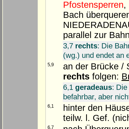
Pfostensperren
,
Bach überqueren
NIEDERADEN
parallel zur Bahn
3,7
rechts
: Die Bah
(wg.) und endet an e
an der Brücke / 
5,9
rechts
folgen:
B
6,1
geradeaus
: Die
befahrbar, aber nic
hinter den Häus
6,1
teilw. l. Gef. (ni
6,7