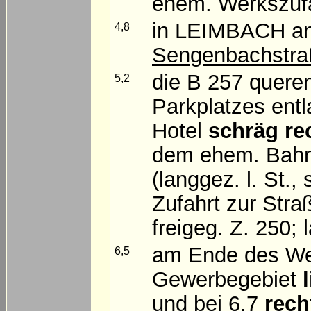
ehem. Werkszuf
in LEIMBACH a
4,8
Sengenbachstra
die B 257 queren
5,2
Parkplatzes ent
Hotel
schräg re
dem ehem. Bah
(langgez. l. St.,
Zufahrt zur Stra
freigeg. Z. 250; l
am Ende des We
6,5
Gewerbegebiet
und bei 6,7
rech