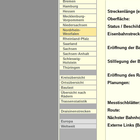
Bremen
Hamburg
Streckenlänge (e
Hessen
Mecklenburg-
Oberfläche:
Vorpommern
Niedersachsen
Status / Beschil
Nordrhein-
Eisenbahnstreck
Westfalen
Rheinland-Pfalz
Saarland
Eröffnung der B
Sachsen
Sachsen-Anhalt
Schleswig-
Stilllegung der 
Holstein
Thüringen
Eröffnung des R
Kreisübersicht
Planungen:
Ortsübersicht
Baulast
Übersicht nach
Rädern
Trassenstatistik
Messtischblätter
Route:
Draisinenstrecken
Nächster Bahnho
Europa
Externe Links (B
Weltweit