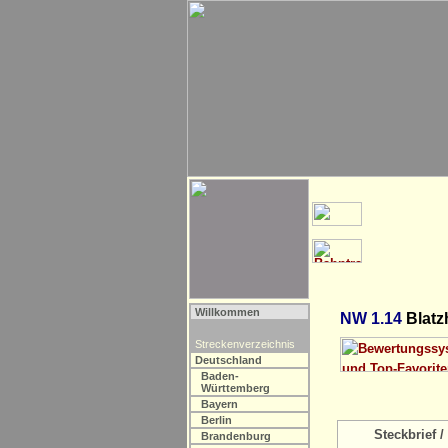
Willkommen
NW 1.14
Blatz
Streckenverzeichnis
Deutschland
Baden-
Württemberg
Bayern
Berlin
Steckbrief / 
Brandenburg