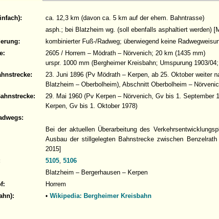
infach):
ca. 12,3 km (davon ca. 5 km auf der ehem. Bahntrasse)
asph.; bei Blatzheim wg. (soll ebenfalls asphaltiert werden) 
derung:
kombinierter Fuß-/Radweg; überwiegend keine Radwegweisu
e:
2605 / Horrem – Mödrath – Nörvenich; 20 km (1435 mm)
urspr. 1000 mm (Bergheimer Kreisbahn; Umspurung 1903/04;
ahnstrecke:
23. Juni 1896 (Pv Mödrath – Kerpen, ab 25. Oktober weiter 
Blatzheim – Oberbolheim), Abschnitt Oberbolheim – Nörveni
Bahnstrecke:
29. Mai 1960 (Pv Kerpen – Nörvenich, Gv bis 1. September 1
Kerpen, Gv bis 1. Oktober 1978)
adwegs:
Bei der aktuellen Überarbeitung des Verkehrsentwicklungspl
Ausbau der stillgelegten Bahnstrecke zwischen Benzelrath
2015]
:
5105
,
5106
Blatzheim – Bergerhausen – Kerpen
f:
Horrem
ahn):
•
Wikipedia: Bergheimer Kreisbahn