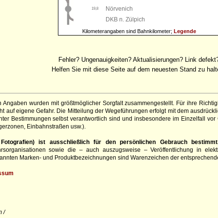
Nörvenich
19,8
DKB n. Zülpich
Kilometerangaben sind Bahnkilometer;
Legende
Fehler? Ungenauigkeiten? Aktualisierungen? Link defekt
Helfen Sie mit diese Seite auf dem neuesten Stand zu halt
 Angaben wurden mit größtmöglicher Sorgfalt zusammengestellt. Für ihre Richt
 auf eigene Gefahr. Die Mitteilung der Wegeführungen erfolgt mit dem ausdrückli
ter Bestimmungen selbst verantwortlich sind und insbesondere im Einzelfall vor
gerzonen, Einbahnstraßen usw.).
otografien) ist ausschließlich für den persönlichen Gebrauch bestimmt
hrsorganisationen sowie die – auch auszugsweise – Veröffentlichung in elekt
genannten Marken- und Produktbezeichnungen sind Warenzeichen der entsprechend
ssum
 /