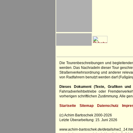
Die Tourenbeschreibungen und begleitenden
werden. Das Nachradeln dieser Tour geschieht
Straßenverkehrsordnung und anderer relevan
von Radfahrern benutzt werden darf (Fußgän
Dieses Dokument (Texte, Grafiken und F
Fahrradverleihbetriebe oder Fremdenverke
vorherigen schriftlichen Zustimmung. Alle 
Startseite
Sitemap
Datenschutz
Impre
(c) Achim Bartoschek 2000-2026
Letzte Überarbeitung: 15. Juni 2026
www.achim-bartoschek.de/details/nw1_14.htm