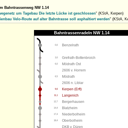
um Bahntrassenweg NW 1.14
egenetz um Tagebau Die letzte Lücke ist geschlossen
" (KStA, Kerpen)
ßenbau Velo-Route auf alter Bahntrasse soll asphaltiert werden
" (KStA, K
Bahntrassenradeln NW 1.14
Benzelrath
0,0
Grefrath-Bottenbroich
3,0
Mödrath Ost
6,0
2606 v. Horrem
Mödrath
6,5
2606 n. Liblar
Kerpen (Erft)
9,6
Langenich
11,1
Bergerhausen
12,7
Blatzheim
14,4
Niederbolheim
17,4
Oberbolheim
18,4
DKB v. Düren