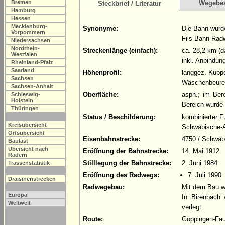
Bremen
Wegebe
Steckbrief / Literatur
Hamburg
Hessen
Mecklenburg-
Synonyme:
Die Bahn wurde
Vorpommern
Fils-Bahn-Rad
Niedersachsen
Nordrhein-
Streckenlänge (einfach):
ca. 28,2 km (d
Westfalen
inkl. Anbindu
Rheinland-Pfalz
Saarland
Höhenprofil:
langgez. Kuppe
Sachsen
Wäschenbeure
Sachsen-Anhalt
Oberfläche:
asph.; im Ber
Schleswig-
Holstein
Bereich wurde 
Thüringen
Status / Beschilderung:
kombinierter 
Kreisübersicht
Schwäbische-A
Ortsübersicht
Eisenbahnstrecke:
4750 / Schwäb
Baulast
Übersicht nach
Eröffnung der Bahnstrecke:
14. Mai 1912
Rädern
Stilllegung der Bahnstrecke:
2. Juni 1984
Trassenstatistik
Eröffnung des Radwegs:
7. Juli 1990
Draisinenstrecken
Radwegebau:
Mit dem Bau w
Europa
In Birenbach
Weltweit
verlegt.
Route:
Göppingen-Fau