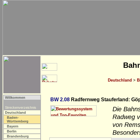
Bahn
Deutschland
>
B
Willkommen
BW 2.08
Radfernweg Stauferland: G
Streckenverzeichnis
Die Bahns
Deutschland
Radweg ve
Baden-
Württemberg
von Rems 
Bayern
Besonders 
Berlin
Brandenburg