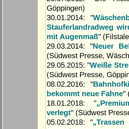
Göppingen)
30.01.2014: "
Wäschen
Stauferlandradweg wird
mit Augenmaß
" (Filstal
29.03.2014: "
Neuer Be
(Südwest Presse, Wäsch
29.05.2015: "
Weiße Stre
(Südwest Presse, Göppi
08.02.2016: "
Bahnhofki
bekommt neue Fahne
"
18.01.2018: "
„Premiu
verlegt
" (Südwest Press
05.02.2018: "
„Trassen