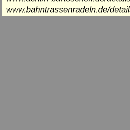
www.bahntrassenradeln.de/detai