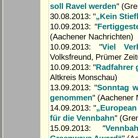
soll Ravel werden
" (Gr
30.08.2013: "
„Kein Stief
10.09.2013: "
Fertigges
(Aachener Nachrichten)
10.09.2013: "
Viel Ve
Volksfreund, Prümer Zei
10.09.2013: "
Radfahrer 
Altkreis Monschau)
13.09.2013: "
Sonntag w
genommen
" (Aachener 
14.09.2013: "
„European
für die Vennbahn
" (Gre
15.09.2013: "
Vennba