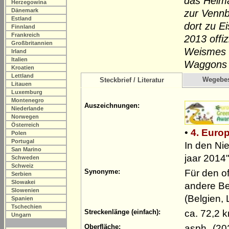
das Heima
Herzegowina
Dänemark
zur Vennb
Estland
dort zu E
Finnland
Frankreich
2013 offi
Großbritannien
Weismes s
Irland
Italien
Waggons 
Kroatien
Lettland
Wegebe
Steckbrief / Literatur
Litauen
Luxemburg
Montenegro
Auszeichnungen:
Niederlande
Norwegen
Österreich
•
4. Euro
Polen
Portugal
In den Ni
San Marino
jaar 2014
Schweden
Schweiz
Für den o
Synonyme:
Serbien
Slowakei
andere Be
Slowenien
(Belgien,
Spanien
Tschechien
ca. 72,2 
Streckenlänge (einfach):
Ungarn
asph. (2
Oberfläche: