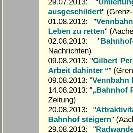
29.07.2013: "
Umleitu
ausgeschildert
" (Grenz
01.08.2013: "
Vennbahn
Leben zu retten
" (Aach
02.08.2013: "
Bahnhof
Nachrichten)
09.08.2013: "
Gilbert Pe
Arbeit dahinter “
" (Gre
09.08.2013: "
Vennbahn h
14.08.2013: "
„Bahnhof R
Zeitung)
20.08.2013: "
Attraktiv
Bahnhof steigern
" (Aac
29.08.2013: "
Radwande