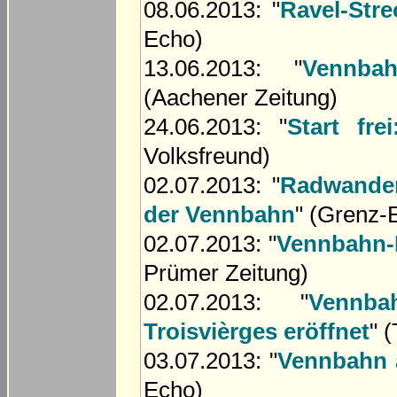
08.06.2013: "
Ravel-Stre
Echo)
13.06.2013: "
Vennba
(Aachener Zeitung)
24.06.2013: "
Start fre
Volksfreund)
02.07.2013: "
Radwander
der Vennbahn
" (Grenz-
02.07.2013: "
Vennbahn-
Prümer Zeitung)
02.07.2013: "
Vennb
Troisvièrges eröffnet
" 
03.07.2013: "
Vennbahn a
Echo)