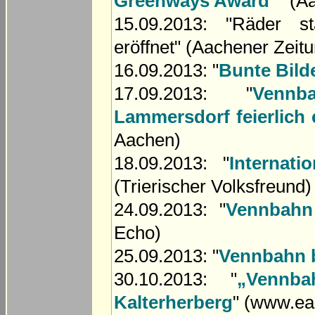
Greenways Award“
" (A
15.09.2013: "Räder st
eröffnet" (Aachener Zeit
16.09.2013: "
Bunte Bilde
17.09.2013: "
Vennb
Lammersdorf feierlich 
Aachen)
18.09.2013: "
Internat
(Trierischer Volksfreund)
24.09.2013: "
Vennbahn
Echo)
25.09.2013: "
Vennbahn b
30.10.2013: "
„Vennb
Kalterherberg
" (www.ea