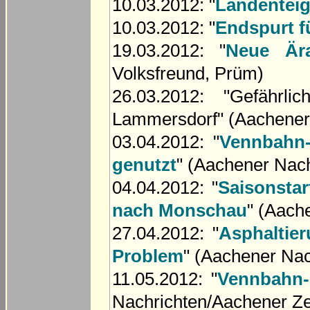
10.03.2012: "
Landentei
10.03.2012: "
Endspurt f
19.03.2012: "
Neue Är
Volksfreund, Prüm)
26.03.2012: "Gefährl
Lammersdorf" (Aachener
03.04.2012: "
Vennbahn-
genutzt
" (Aachener Nac
04.04.2012: "
Saisonsta
nach Monschau
" (Aach
27.04.2012: "
Asphaltie
Problem
" (Aachener Nac
11.05.2012: "
Vennbahn-
Nachrichten/Aachener Ze