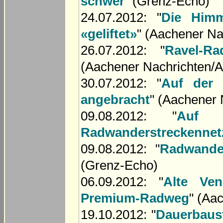
schwer
" (Grenz-Echo)
24.07.2012: "
Die Himm
«geliftet»
" (Aachener Na
26.07.2012: "
Ravel-R
(Aachener Nachrichten/A
30.07.2012: "
Auf der 
angebracht
" (Aachener 
09.08.2012: "
Auf 
Radwanderstreckennet
09.08.2012: "
Radwande
(Grenz-Echo)
06.09.2012: "
Alte Ven
Premium-Radweg
" (Aa
19.10.2012: "
Dauerbauste