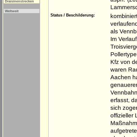
Draisinenstrecken
Lammersdo
Weltweit
kombinier
Status / Beschilderung:
verlaufen
als Vennb
Im Verlau
Troisvier
Pollertyp
Kfz von de
waren Ra
Aachen hat
genaueren
Vennbahn 
erfasst, 
sich zoge
offizielle
Maßnahme 
aufgetret