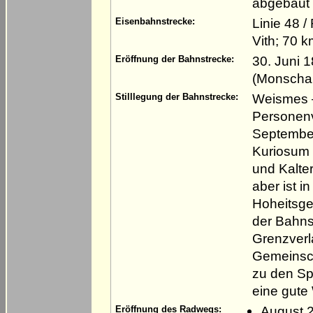
abgebaut
Linie 48 
Eisenbahnstrecke:
Vith; 70 
30. Juni 
Eröffnung der Bahnstrecke:
(Monschau
Weismes –
Stilllegung der Bahnstrecke:
Personenve
September
Kuriosum 
und Kalte
aber ist i
Hoheitsge
der Bahns
Grenzverl
Gemeinsch
zu den Sp
eine gute
August 2
Eröffnung des Radwegs: