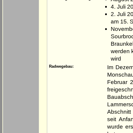
4. Juli 
2. Juli 
am 15. S
Novembe
Sourbrod
Braunkeh
werden k
wird
Im Dezem
Radwegebau:
Monschau
Februar 
freigesch
Bauabsch
Lammersdo
Abschnit
seit Anfa
wurde ers