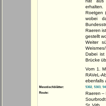
hat aus
erhalten
Roetgen (
wobei d
Bundesst
Raeren ist
gestellt w
Weiter s
Weismes/
Dabei is
Brücke üb
Vom 1. Mä
RAVeL-Ab
ebenfalls 
Messtischblätter:
5302
,
5303
,
54
Raeren – 
Route:
Sourbrodt
St. Vith