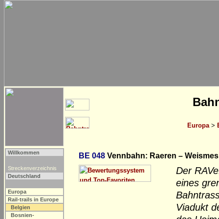
Bahn
Europa
>
Willkommen
BE 048
Vennbahn: Raeren – Weismes –
Streckenverzeichnis
Der RAVeL
Deutschland
eines gre
Europa
Bahntras
Rail-trails in Europe
Viadukt d
Belgien
Bosnien-