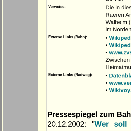
Die in die
Verweise:
Raeren A
Walheim (
im Norde
•
Wikiped
Externe Links (Bahn):
•
Wikipedi
•
www.zvs
Zwischen 
Heimatmus
•
Datenbla
Externe Links (Radweg):
•
www.ve
•
Wikivoy
Pressespiegel zum Ba
20.12.2002: "
Wer soll