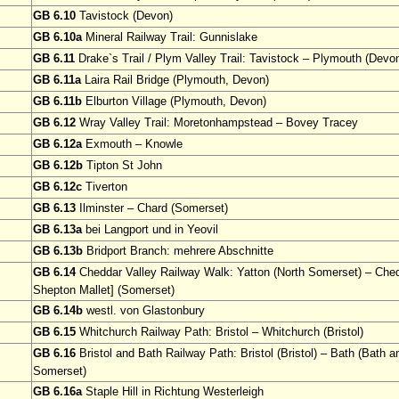
GB 6.10
Tavistock (Devon)
GB 6.10a
Mineral Railway Trail: Gunnislake
GB 6.11
Drake`s Trail / Plym Valley Trail: Tavistock – Plymouth (Devo
GB 6.11a
Laira Rail Bridge (Plymouth, Devon)
GB 6.11b
Elburton Village (Plymouth, Devon)
GB 6.12
Wray Valley Trail: Moretonhampstead – Bovey Tracey
GB 6.12a
Exmouth – Knowle
GB 6.12b
Tipton St John
GB 6.12c
Tiverton
GB 6.13
Ilminster – Chard (Somerset)
GB 6.13a
bei Langport und in Yeovil
GB 6.13b
Bridport Branch: mehrere Abschnitte
GB 6.14
Cheddar Valley Railway Walk: Yatton (North Somerset) – Ched
Shepton Mallet] (Somerset)
GB 6.14b
westl. von Glastonbury
GB 6.15
Whitchurch Railway Path: Bristol – Whitchurch (Bristol)
GB 6.16
Bristol and Bath Railway Path: Bristol (Bristol) – Bath (Bath 
Somerset)
GB 6.16a
Staple Hill in Richtung Westerleigh