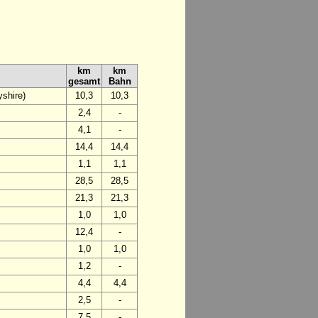
km
km
gesamt
Bahn
shire)
10,3
10,3
2,4
-
4,1
-
14,4
14,4
1,1
1,1
28,5
28,5
21,3
21,3
1,0
1,0
12,4
-
1,0
1,0
1,2
-
4,4
4,4
2,5
-
7,5
-