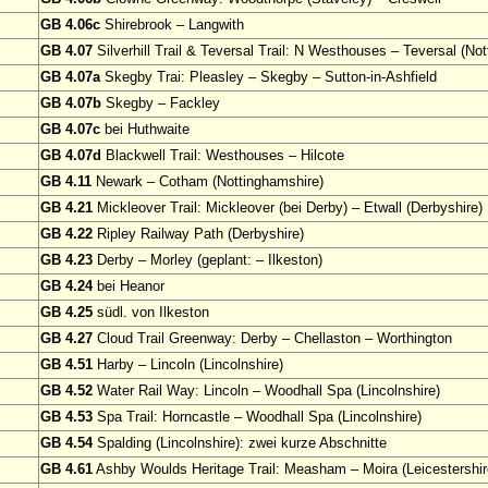
GB 4.06c
Shirebrook – Langwith
GB 4.07
Silverhill Trail & Teversal Trail: N Westhouses – Teversal (No
GB 4.07a
Skegby Trai: Pleasley – Skegby – Sutton-in-Ashfield
GB 4.07b
Skegby – Fackley
GB 4.07c
bei Huthwaite
GB 4.07d
Blackwell Trail: Westhouses – Hilcote
GB 4.11
Newark – Cotham (Nottinghamshire)
GB 4.21
Mickleover Trail: Mickleover (bei Derby) – Etwall (Derbyshire)
GB 4.22
Ripley Railway Path (Derbyshire)
GB 4.23
Derby – Morley (geplant: – Ilkeston)
GB 4.24
bei Heanor
GB 4.25
südl. von Ilkeston
GB 4.27
Cloud Trail Greenway: Derby – Chellaston – Worthington
GB 4.51
Harby – Lincoln (Lincolnshire)
GB 4.52
Water Rail Way: Lincoln – Woodhall Spa (Lincolnshire)
GB 4.53
Spa Trail: Horncastle – Woodhall Spa (Lincolnshire)
GB 4.54
Spalding (Lincolnshire): zwei kurze Abschnitte
GB 4.61
Ashby Woulds Heritage Trail: Measham – Moira (Leicestershir