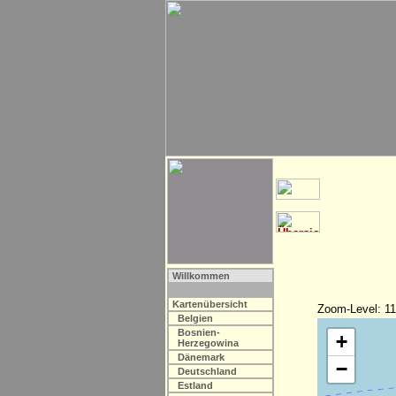
Willkommen
Kartenübersicht
Zoom-Level: 11
Belgien
Bosnien-
+
Herzegowina
Dänemark
−
Deutschland
Estland