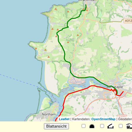
| Kartendaten:
| Geodaten
Leaflet
OpenStreetMap