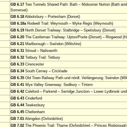
GB 6.17
Two Tunnels Shared Path: Bath – Midsomer Norton (Bath and
Somerset)
GB 6.18
Abbotsbury – Portesham (Dorset)
GB 6.18a
Rodwell Trail: Weymouth – Wyke Regis (Weymouth)
GB 6.19
North Dorset Trailway: Stalbridge – Spetisbury (Dorset)
GB 6.20
The Castleman Trailway: Upton/Poole (Dorset) – Ringwood (H
GB 6.21
Marlborough – Swindon (Wiltshire)
GB 6.31
Stroud – Nailsworth
GB 6.32
Tetbury Trail: Tetbury
GB 6.33
Cirencester
GB 6.34
South Cerney – Cricklade
GB 6.35
Old Town Railway Path und nördl. Verlängerung: Swindon (Wilt
GB 6.41
Wye Valley Greenway: Sedbury – Tintern
GB 6.42
Coleford – Parkend – Serridge Junction – Lower Lydbrook un
GB 6.43
Cinderford
GB 6.44
Tewkesbury
GB 6.45
Cheltenham
GB 7.01
Abingdon (Oxfordshire)
GB 7.02
The Phoenix Trail: Thame (Oxfordshire) – Princes Risborough