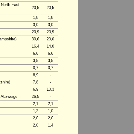
 North East
20,5
20,5
1,8
1,8
3,0
3,0
20,9
20,9
ampshire)
30,6
20,0
16,4
14,0
6,6
6,6
3,5
3,5
0,7
0,7
8,9
-
shire)
7,8
-
6,9
10,3
d Abzweige
26,5
-
2,1
2,1
1,2
1,0
2,0
2,0
2,0
1,4