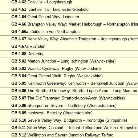
GB 4.62
Coalville – Loughborough
GB 4.63
Ivanhoe Trail: Leichester-Glenfield
GB 4.64
Great Central Way: Leicester
GB 4.66
Brampton Valley Way: Market Harborough – Northampton (Nor
GB 4.66a
südöstlich von Northampton
GB 4.67
Nene Valley Way: Abschnitt Thrapston – Irthlingborough (Nort
GB 4.67a
Rushden
GB 4.68
Daventry
GB 5.02
Marton Junction – Long Itchington (Warwickshire)
GB 5.03
Viaduct Cycleway: Rugby (Warwickshire)
GB 5.04
Great Central Walk: Rugby (Warwickshire)
GB 5.05
Kenilworth Greenway: Kenilworth – Berkswell Junction (Warwi
GB 5.06
The Stratford Greenway: Stratford-upon-Avon – Long Marston 
GB 5.07
The Old Tramway: Stratford-upon-Avon (Warwickshire)
GB 5.08
Stourport-on-Severn – Hartlebury (Worcestershire)
GB 5.09
nordwestl. Bewdley (Worcestershire)
GB 5.10
Severn Valley Way: Bridgnorth – Ironbridge (Shropshire)
GB 5.11
Silkin Way: Coalport – Telford (Telford and Wrekin / Shropshir
GB 5.12
Wellington and Severn Junction Railway: Telford