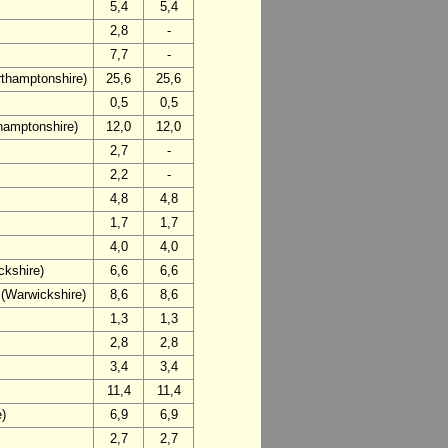
5,4
5,4
2,8
-
7,7
-
thamptonshire)
25,6
25,6
0,5
0,5
hamptonshire)
12,0
12,0
2,7
-
2,2
-
4,8
4,8
1,7
1,7
4,0
4,0
ckshire)
6,6
6,6
(Warwickshire)
8,6
8,6
1,3
1,3
2,8
2,8
3,4
3,4
11,4
11,4
e)
6,9
6,9
2,7
2,7