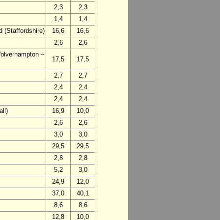
2,3
2,3
1,4
1,4
 (Staffordshire)
16,6
16,6
2,6
2,6
Wolverhampton –
17,5
17,5
2,7
2,7
2,4
2,4
2,4
2,4
ll)
16,9
10,0
2,6
2,6
3,0
3,0
29,5
29,5
2,8
2,8
5,2
3,0
24,9
12,0
37,0
40,1
8,6
8,6
12,8
10,0