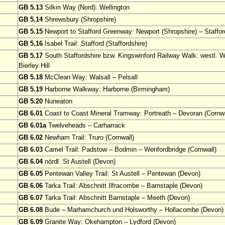
GB 5.13
Silkin Way (Nord): Wellington
GB 5.14
Shrewsbury (Shropshire)
GB 5.15
Newport to Stafford Greenway: Newport (Shropshire) – Stafford
GB 5.16
Isabel Trail: Stafford (Staffordshire)
GB 5.17
South Staffordshire bzw. Kingswinford Railway Walk: westl. 
Bierley Hill
GB 5.18
McClean Way: Walsall – Pelsall
GB 5.19
Harborne Walkway: Harborne (Birmingham)
GB 5.20
Nuneaton
GB 6.01
Coast to Coast Mineral Tramway: Portreath – Devoran (Cornwa
GB 6.01a
Twelveheads – Carharrack
GB 6.02
Newham Trail: Truro (Cornwall)
GB 6.03
Camel Trail: Padstow – Bodmin – Wenfordbridge (Cornwall)
GB 6.04
nördl. St Austell (Devon)
GB 6.05
Pentewan Valley Trail: St Austell – Pentewan (Devon)
GB 6.06
Tarka Trail: Abschnitt Ilfracombe – Barnstaple (Devon)
GB 6.07
Tarka Trail: Abschnitt Barnstaple – Meeth (Devon)
GB 6.08
Bude – Marhamchurch und Holsworthy – Hollacombe (Devon)
GB 6.09
Granite Way: Okehampton – Lydford (Devon)