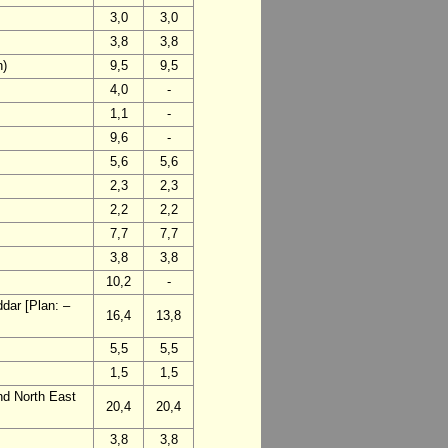
3,0
3,0
3,8
3,8
n)
9,5
9,5
4,0
-
1,1
-
9,6
-
5,6
5,6
2,3
2,3
2,2
2,2
7,7
7,7
3,8
3,8
10,2
-
dar [Plan: –
16,4
13,8
5,5
5,5
1,5
1,5
and North East
20,4
20,4
3,8
3,8