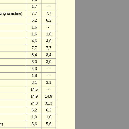
1,7
-
ttinghamshire)
7,7
7,7
6,2
6,2
1,6
-
1,6
1,6
4,6
4,6
7,7
7,7
8,4
8,4
3,0
3,0
4,3
-
1,8
-
3,1
3,1
14,5
-
14,9
14,9
24,8
31,3
6,2
6,2
1,0
1,0
e)
5,6
5,6