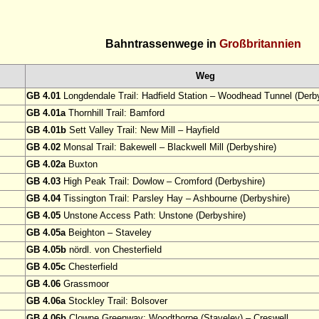
Bahntrassenwege in
Großbritannien
Weg
GB 4.01
Longdendale Trail: Hadfield Station – Woodhead Tunnel (Derby
GB 4.01a
Thornhill Trail: Bamford
GB 4.01b
Sett Valley Trail: New Mill – Hayfield
GB 4.02
Monsal Trail: Bakewell – Blackwell Mill (Derbyshire)
GB 4.02a
Buxton
GB 4.03
High Peak Trail: Dowlow – Cromford (Derbyshire)
GB 4.04
Tissington Trail: Parsley Hay – Ashbourne (Derbyshire)
GB 4.05
Unstone Access Path: Unstone (Derbyshire)
GB 4.05a
Beighton – Staveley
GB 4.05b
nördl. von Chesterfield
GB 4.05c
Chesterfield
GB 4.06
Grassmoor
GB 4.06a
Stockley Trail: Bolsover
GB 4.06b
Clowne Greenway: Woodthorpe (Staveley) – Creswell