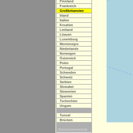
Finnland
Frankreich
Großbritannien
Irland
Italien
Kroatien
Lettland
Litauen
Luxemburg
Montenegro
Niederlande
Norwegen
Österreich
Polen
Portugal
Schweden
Schweiz
Serbien
Slowakei
Slowenien
Spanien
Tschechien
Ungarn
Tunnel
Brücken
Streckenverzeichnis