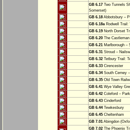
GB 6.17
Two Tunnels Sh
Somerset)
GB 6.18
Abbotsbury – P
GB 6.18a
Rodwell Trail
GB 6.19
North Dorset Tra
GB 6.20
The Castleman T
GB 6.21
Marlborough – S
GB 6.31
Stroud – Nailsw
GB 6.32
Tetbury Trail: T
GB 6.33
Cirencester
GB 6.34
South Cerney –
GB 6.35
Old Town Railwa
GB 6.41
Wye Valley Gre
GB 6.42
Coleford – Park
GB 6.43
Cinderford
GB 6.44
Tewkesbury
GB 6.45
Cheltenham
GB 7.01
Abingdon (Oxfor
GB 7.02
The Phoenix Tra