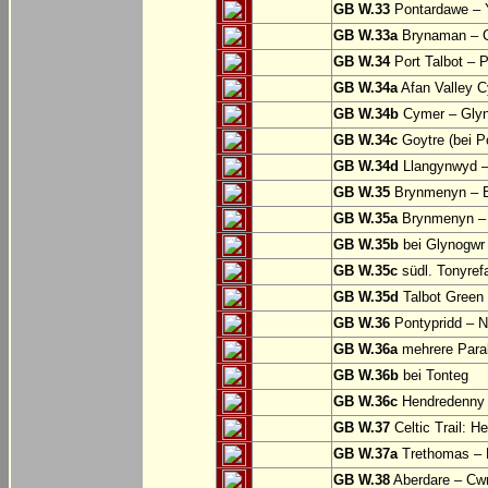
GB W.33
Pontardawe – Y
GB W.33a
Brynaman – C
GB W.34
Port Talbot – 
GB W.34a
Afan Valley C
GB W.34b
Cymer – Glyn
GB W.34c
Goytre (bei Po
GB W.34d
Llangynwyd –
GB W.35
Brynmenyn – B
GB W.35a
Brynmenyn – B
GB W.35b
bei Glynogwr
GB W.35c
südl. Tonyref
GB W.35d
Talbot Green 
GB W.36
Pontypridd – N
GB W.36a
mehrere Parall
GB W.36b
bei Tonteg
GB W.36c
Hendredenny –
GB W.37
Celtic Trail: H
GB W.37a
Trethomas –
GB W.38
Aberdare – C