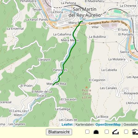
| Kartendaten:
| Geodaten
Leaflet
OpenStreetMap