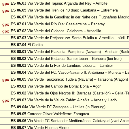
ES 06.03
Vía Verde del Tajuña: Arganda del Rey – Ambite
gpx
ES 06.05
Vía Verde del Tren los 40 días: Carabaña – Estremera
gpx
ES 06.07
Vìa Verde de la Gasolina: in der Nähe des Flughafens Madri
ES 07.01
Vía Verde del Río Oja: Casalarreina – Ezcaray
gpx
ES 07.02
Vía Verde del Cidacos: Calahorra – Arnedillo
gpx
ES 07.03
Vía Verde de Préjano: zw. Santa Eulalia u. Arnedillo – südl. 
ES 07.04
El Cortijo
ES 08.01
Vía Verde del Plazaola: Pamplona (Navarra) – Andoain (Bask
ES 08.02
Vía Verde del Bidasoa: Santesteban – Behobia (bei Irun)
ES 08.03
Vía Verde de la Foz de Lumbier: Liédena – Lumbier
ES 08.04
Vía Verde del FC. Vasco-Navarro II: Antoñana – Murieta – Es
ES 08.05
Vía Verde Tarazonica: Tudela (Navarra) – Tarazona (Aragón)
gpx
ES 09.01
Vía Verde del Campo de Borja: Borja – Agón
ES 09.02
Vía Verde de Ojos Negros II: Barracas (Castellón) – Cella (Te
ES 09.03
Vía Verde de la Val de Zafán: Alcañiz – Arnes y Lledó
gpx
ES 09.04a
Vía Verde FC Zaragoza – Utrillas (in Planung)
ES 09.05
Corredor Oliver-Valdefierro: Zaragoza
ES 09.06
Via Verde FC.Santander-Mediterráneo: Calatayud (zwei Absch
ES 09.07
Vía Verde Huesca-Alerre