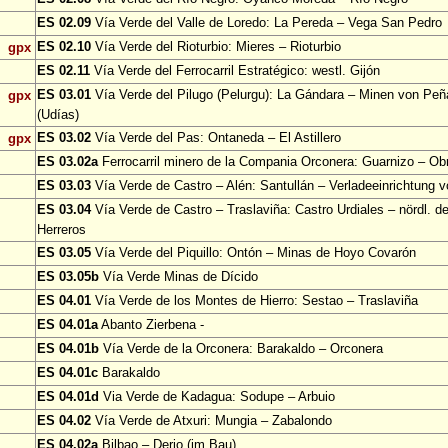
ES 02.09
Vía Verde del Valle de Loredo: La Pereda – Vega San Pedro
ES 02.10
Vía Verde del Rioturbio: Mieres – Rioturbio
gpx
ES 02.11
Vía Verde del Ferrocarril Estratégico: westl. Gijón
ES 03.01
Vía Verde del Pilugo (Pelurgu): La Gándara – Minen von Pe
gpx
(Udías)
ES 03.02
Vía Verde del Pas: Ontaneda – El Astillero
gpx
ES 03.02a
Ferrocarril minero de la Compania Orconera: Guarnizo – Ob
ES 03.03
Vía Verde de Castro – Alén: Santullán – Verladeeinrichtung v
ES 03.04
Vía Verde de Castro – Traslaviña: Castro Urdiales – nördl. d
Herreros
ES 03.05
Vía Verde del Piquillo: Ontón – Minas de Hoyo Covarón
ES 03.05b
Vía Verde Minas de Dícido
ES 04.01
Vía Verde de los Montes de Hierro: Sestao – Traslaviña
ES 04.01a
Abanto Zierbena -
ES 04.01b
Vía Verde de la Orconera: Barakaldo – Orconera
ES 04.01c
Barakaldo
ES 04.01d
Via Verde de Kadagua: Sodupe – Arbuio
ES 04.02
Vía Verde de Atxuri: Mungia – Zabalondo
ES 04.02a
Bilbao – Derio (im Bau)