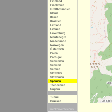
Finnland
Frankreich
Großbritannien
Irland
Italien
Kroatien
Lettland
Litauen
Luxemburg
Montenegro
Niederlande
Norwegen
Österreich
Polen
Portugal
Schweden
Schweiz
Serbien
Slowakei
Slowenien
Spanien
Tschechien
Ungarn
Tunnel
Brücken
Streckenverzeichnis