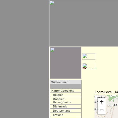
Willkommen
Kartenübersicht
Zoom-Level: 14
Belgien
Bosnien-
+
Herzegowina
Dänemark
−
Deutschland
Estland