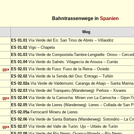
Bahntrassenwege in
Spanien
Weg
ES 01.01
Vía Verde del Eo: San Tirso de Abrés – Villaodriz
ES 01.02
Vigo – Chapela
ES 01.03
Vía Verde de Compostela-Tambre-Lengüelle: Oroso – Cerce
ES 01.04
Vía Verde do Salnés: Vilagarcía de Arousa – Currás
ES 02.01
Vía Verde de Fuso: Fuso de la Reina – Oviedo
gpx
ES 02.02
Vía Verde de la Senda del Oso: Entrago – Tuñón
ES 02.02a
Via Verde de Valdemurio: Caranga de Abajo – Santa Marina
ES 02.03
Vía Verde del Tranqueru (Wanderweg): Perlora – Xivares
ES 02.04
Vía Verde de la Camocha: Minen von La Camocha – Gijon-
gpx
ES 02.05
Vía Verde de Lieres (Wanderweg): Lieres – Collada de San P
ES 02.05a
Ferrocarril Mineru de Lieres
ES 02.06
Vía Verde de Santa Bárbara (Wanderweg): Sotondrio – La Cr
ES 02.07
Vía Verde del Valle de Turón: Ujo – Urbiés de Turón
gpx
ES 02.08
Vía Verde del Río Negro: Oyanco-Moreda – Río Negro