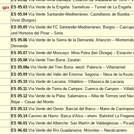
ES 05.03
Vía Verde de la Engaña: Santelices – Tunnel de La Engaña
gpx
ES 05.04
Vía Verde Santander-Mediterráneo: Castellanos de Bureba – 
Vivar (Burgos)
ES 05.05
Vía Verde del FC Santander-Mediterráneo: Burgos – Cascajar
und Hontoria del Pinar – Soria
ES 05.06
Vía Verde de la Sierra de la Demanda: Arlanzón – Monterrubi
Demanda
ES 05.07
Vía Verde del Moncayo: Mina Petra (bei Ólvega) – Estación
ES 05.08
Vía Verde Tren Burra: Zaratán
ES 05.08a
Via Verde del Tren Burra: westl. Palencia – Villarramiel
ES 05.09
Vía Verde del Valle del Eresma: Segovia – Nava de la Asun
ES 05.10
Vía Verde de Laciana: Villablino – Villaseca de Laciana
ES 05.11
Vía Verde de Tierra de Campos: Cuenca de Campos – Villa
ES 05.12
Via Verde de la Plata: Salamanca – Alba de Tormes und Nav
Béjar – Casas del Monte
ES 05.13
Vía Verde del Oeste: Barcial del Barco – Maire de Castropo
ES 05.14
Camino de Hierro: Barca d’Alva – ehem. Bahnhof La Fregen
ES 06.01
Vía Verde del Alberche: San Martín de Valdeiglesias – Picad
ES 06.02
Vía Verde del Río Guadarrama: Móstoles – Navalcarnero