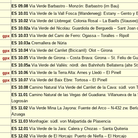
ES 09.08
Via Verde Barbastro - Monzón: Barbastro (im Bau)
ES 10.01
Vía Verde de la Vall Fosca (Wanderweg): Estany – Gento y 
ES 10.02
Vía Verde del Llobregat: Colonia Rosal – La Baells (Stausee)
ES 10.02a
Via Verde del Nicolau: Guardiola de Berguedà – Sant Joan d
ES 10.03
Vía Verde del Cami de Ferro: Ogassa – Toralles – Ripoll
gpx
ES 10.03a
Cremallera de Núria
ES 10.04
Vía Verde del Carrilet (Bicicarril): Olot – Girona
gpx
ES 10.05
Vía Verde de Girona – Costa Brava: Girona – St. Feliu de Gu
gpx
ES 10.05a
Via Verde del Vallès: nördl. des Bahnhofs Bellaterra (alte S
ES 10.06
Vía Verde de la Terra Alta: Arnes y Lledó – El Pinell
gpx
ES 10.07
Vía Verde del Baix Ebre: Tortosa – El Pinell
gpx
ES 10.08
Camino Natural Vía Verde del Carrilet de la Cava: südl. von 
ES 11.01
Camino Natural de las Vegas del Guadiana: Villanueva de la
Logrosán
ES 11.02
Via Verde Mina La Jayona: Fuente del Arco – N-432 zw. Berl
Azuaga
ES 11.03
Monfragüe: südl. von Malpartida de Plasencia
ES 12.01
Vía Verde de la Jara: Calera y Chozas – Santa Quiteria
ES 12.02
Vía Verde de El Horcajo: Puerto de Niefla – El Horcajo