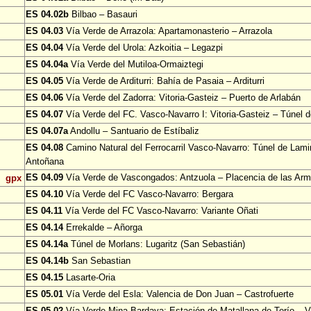
ES 04.02b
Bilbao – Basauri
ES 04.03
Vía Verde de Arrazola: Apartamonasterio – Arrazola
ES 04.04
Vía Verde del Urola: Azkoitia – Legazpi
ES 04.04a
Vía Verde del Mutiloa-Ormaiztegi
ES 04.05
Vía Verde de Arditurri: Bahía de Pasaia – Arditurri
ES 04.06
Vía Verde del Zadorra: Vitoria-Gasteiz – Puerto de Arlabán
ES 04.07
Vía Verde del FC. Vasco-Navarro I: Vitoria-Gasteiz – Túnel 
ES 04.07a
Andollu – Santuario de Estíbaliz
ES 04.08
Camino Natural del Ferrocarril Vasco-Navarro: Túnel de Lami
Antoñana
ES 04.09
Vía Verde de Vascongados: Antzuola – Placencia de las Ar
gpx
ES 04.10
Vía Verde del FC Vasco-Navarro: Bergara
ES 04.11
Vía Verde del FC Vasco-Navarro: Variante Oñati
ES 04.14
Errekalde – Añorga
ES 04.14a
Túnel de Morlans: Lugaritz (San Sebastián)
ES 04.14b
San Sebastian
ES 04.15
Lasarte-Oria
ES 05.01
Vía Verde del Esla: Valencia de Don Juan – Castrofuerte
ES 05.02
Vía Verde Mina Bardaya: Estación de Matallana de Torío – Vi