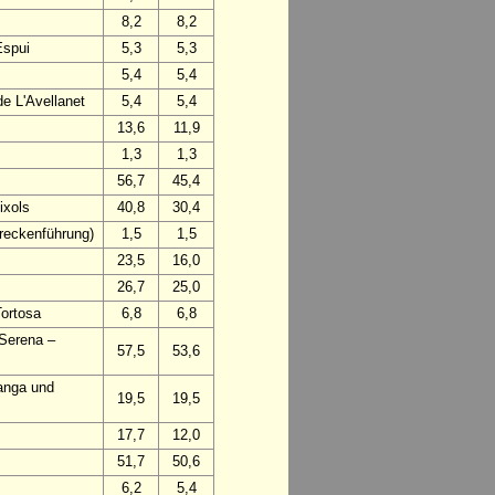
8,2
8,2
Espui
5,3
5,3
5,4
5,4
e L'Avellanet
5,4
5,4
13,6
11,9
1,3
1,3
56,7
45,4
ixols
40,8
30,4
treckenführung)
1,5
1,5
23,5
16,0
26,7
25,0
Tortosa
6,8
6,8
 Serena –
57,5
53,6
anga und
19,5
19,5
17,7
12,0
51,7
50,6
6,2
5,4