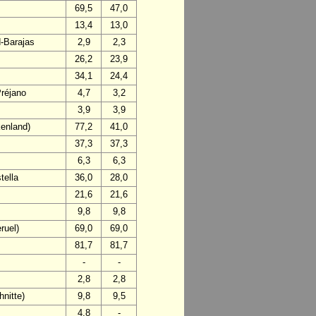
69,5
47,0
13,4
13,0
d-Barajas
2,9
2,3
26,2
23,9
34,1
24,4
Préjano
4,7
3,2
3,9
3,9
enland)
77,2
41,0
37,3
37,3
6,3
6,3
tella
36,0
28,0
21,6
21,6
9,8
9,8
ruel)
69,0
69,0
81,7
81,7
-
-
2,8
2,8
nitte)
9,8
9,5
4,8
-