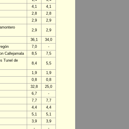
4,1
4,1
2,8
2,8
2,9
2,9
ñamontero
2,9
2,9
36,1
34,0
regón
7,0
-
on Callejamala
8,5
7,5
es Tunel de
8,4
5,5
1,9
1,9
0,8
0,8
32,8
25,0
6,7
-
7,7
7,7
4,4
4,4
5,1
5,1
3,9
3,9
-
-