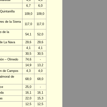
6,7
6,0
Quintanilla
109,0
109,0
es de la Sierra
117,0
117,0
o de la
54,1
52,0
 de La Nava
29,6
29,6
4,1
4,1
30,5
30,5
ción – Olmedo
74,6
-
14,9
13,2
lón de Campos
4,3
4,0
almoral de
68,0
68,0
nce
25,0
-
eda
16,1
16,1
as
22,0
15,3
12,5
12,5