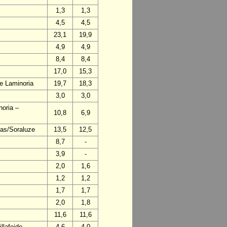
1,3
1,3
4,5
4,5
23,1
19,9
4,9
4,9
8,4
8,4
17,0
15,3
de Laminoria
19,7
18,3
3,0
3,0
noria –
10,8
6,9
mas/Soraluze
13,5
12,5
8,7
-
3,9
-
2,0
1,6
1,2
1,2
1,7
1,7
2,0
1,8
11,6
11,6
llafeide
4,6
4,0