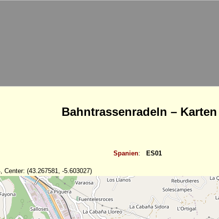
Bahntrassenradeln – Karten
Spanien
:
ES01
, Center: (43.267581, -5.603027)