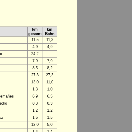
km
km
gesamt
Bahn
11,5
11,3
4,9
4,9
da
24,2
-
7,9
7,9
8,5
8,2
27,3
27,3
13,0
11,0
1,3
1,0
Tremañes
6,9
6,5
edro
8,3
8,3
1,2
1,2
uz
1,5
1,5
12,0
5,0
1,4
1,4