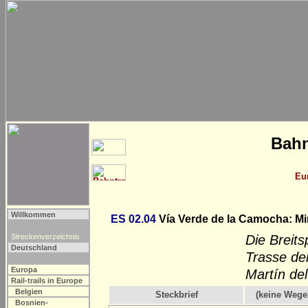
Bahn
Eu
Willkommen
ES 02.04
Vía Verde de la Camocha: M
Streckenverzeichnis
Die Breit
Deutschland
Trasse der
Europa
Martín del
Rail-trails in Europe
Belgien
Steckbrief
(keine Wege
Bosnien-