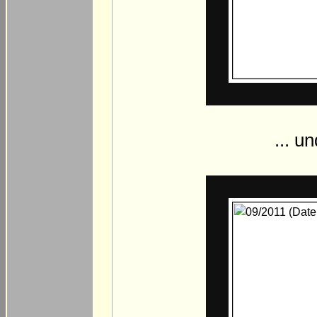
... u