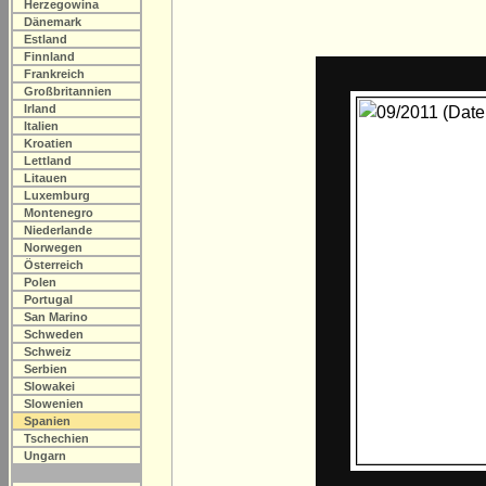
Herzegowina
Dänemark
Estland
Finnland
Frankreich
Großbritannien
Irland
Italien
Kroatien
Lettland
Litauen
Luxemburg
Montenegro
Niederlande
Norwegen
Österreich
Polen
Portugal
San Marino
Schweden
Schweiz
Serbien
Slowakei
Slowenien
Spanien
Tschechien
Ungarn