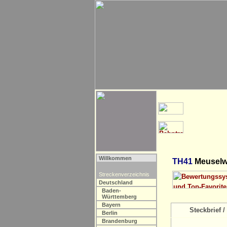
Willkommen
TH41
Meuselwi
Streckenverzeichnis
Deutschland
Baden-
Württemberg
Bayern
Steckbrief / 
Berlin
Brandenburg