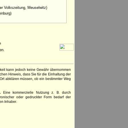
der Volkszeitung, Meuselwitz)
tenburg)
?
en.
igkeit kann jedoch keine Gewähr übernommen
chen Hinweis, dass Sie für die Einhaltung der
 Ort abklären müssen, ob ein bestimmter Weg
.
Eine kommerzielle Nutzung z. B. durch
ronischer oder gedruckter Form bedarf der
en Inhaber.