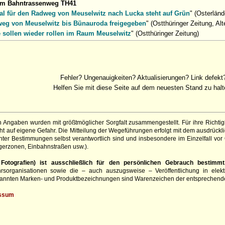
um Bahntrassenweg TH41
al für den Radweg von Meuselwitz nach Lucka steht auf Grün
" (Osterlän
eg von Meuselwitz bis Bünauroda freigegeben
" (Ostthüringer Zeitung, Al
 sollen wieder rollen im Raum Meuselwitz
" (Ostthüringer Zeitung)
Fehler? Ungenauigkeiten? Aktualisierungen? Link defekt
Helfen Sie mit diese Seite auf dem neuesten Stand zu halt
 Angaben wurden mit größtmöglicher Sorgfalt zusammengestellt. Für ihre Richt
 auf eigene Gefahr. Die Mitteilung der Wegeführungen erfolgt mit dem ausdrückli
ter Bestimmungen selbst verantwortlich sind und insbesondere im Einzelfall vor
gerzonen, Einbahnstraßen usw.).
otografien) ist ausschließlich für den persönlichen Gebrauch bestimmt
hrsorganisationen sowie die – auch auszugsweise – Veröffentlichung in elekt
genannten Marken- und Produktbezeichnungen sind Warenzeichen der entsprechend
ssum