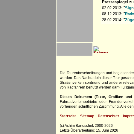
Pressespiegel z
02.02.2013: "
Sign
08.12.2013: "
Radw
28.02.2014: "
Züge
Die Tourenbeschreibungen und begleitenden
werden. Das Nachradeln dieser Tour geschieht
Straßenverkehrsordnung und anderer relevan
von Radfahrern benutzt werden darf (Fußgän
Dieses Dokument (Texte, Grafiken und F
Fahrradverleihbetriebe oder Fremdenverke
vorherigen schriftlichen Zustimmung. Alle 
Startseite
Sitemap
Datenschutz
Impre
(c) Achim Bartoschek 2000-2026
Letzte Überarbeitung: 15. Juni 2026