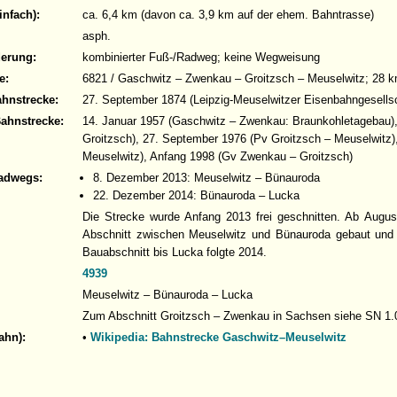
infach):
ca. 6,4 km (davon ca. 3,9 km auf der ehem. Bahntrasse)
asph.
derung:
kombinierter Fuß-/Radweg; keine Wegweisung
e:
6821 / Gaschwitz – Zwenkau – Groitzsch – Meuselwitz; 28 
ahnstrecke:
27. September 1874 (Leipzig-Meuselwitzer Eisenbahngesellsch
Bahnstrecke:
14. Januar 1957 (Gaschwitz – Zwenkau: Braunkohletagebau)
Groitzsch), 27. September 1976 (Pv Groitzsch – Meuselwitz)
Meuselwitz), Anfang 1998 (Gv Zwenkau – Groitzsch)
adwegs:
8. Dezember 2013: Meuselwitz – Bünauroda
22. Dezember 2014: Bünauroda – Lucka
Die Strecke wurde Anfang 2013 frei geschnitten. Ab Augus
Abschnitt zwischen Meuselwitz und Bünauroda gebaut und
Bauabschnitt bis Lucka folgte 2014.
4939
Meuselwitz – Bünauroda – Lucka
Zum Abschnitt Groitzsch – Zwenkau in Sachsen siehe SN 1.
ahn):
•
Wikipedia: Bahnstrecke Gaschwitz–Meuselwitz