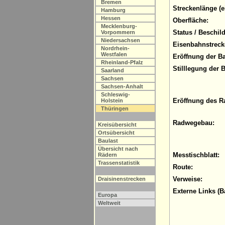
Bremen
Streckenlänge (e
Hamburg
Hessen
Oberfläche:
Mecklenburg-
Status / Beschil
Vorpommern
Niedersachsen
Eisenbahnstreck
Nordrhein-
Westfalen
Eröffnung der B
Rheinland-Pfalz
Stilllegung der 
Saarland
Sachsen
Sachsen-Anhalt
Schleswig-
Eröffnung des R
Holstein
Thüringen
Radwegebau:
Kreisübersicht
Ortsübersicht
Baulast
Übersicht nach
Messtischblatt:
Rädern
Trassenstatistik
Route:
Verweise:
Draisinenstrecken
Externe Links (B
Europa
Weltweit