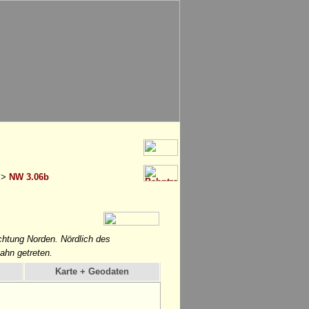
>
NW 3.06b
chtung Norden. Nördlich des
Bahn getreten.
Karte + Geodaten