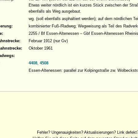
Etwas weiter nördlich ist ein kurzes Stück zwischen der St
ebenfalls als Weg ausgebaut.
wg. (soll ebenfalls asphaltiert werden); auf dem nördlichen Te
derung:
kombinierter Fuß-/Radweg; Wegweisung als Teil des Radver
e:
2255 / Bf Essen-Altenessen – Gbf Essen-Altenessen Rheini
ahnstrecke:
Februar 1912 (nur Gv)
Bahnstrecke:
Oktober 1961
adwegs:
:
4408
,
4508
Essen-Altenessen: parallel zur Kolpingstraße zw. Wolbeckst
Fehler? Ungenauigkeiten? Aktualisierungen? Link defekt