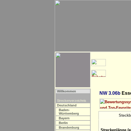
Willkommen
NW 3.06b
Esse
Streckenverzeichnis
Deutschland
Baden-
Württemberg
Steckb
Bayern
Berlin
Brandenburg
Streckenlänge (e