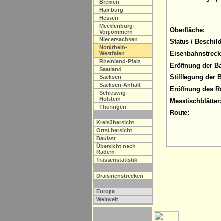
Bremen
Hamburg
Hessen
Mecklenburg-
Oberfläche:
Vorpommern
Niedersachsen
Status / Beschil
Nordrhein-
Eisenbahnstreck
Westfalen
Rheinland-Pfalz
Eröffnung der B
Saarland
Stilllegung der 
Sachsen
Sachsen-Anhalt
Eröffnung des R
Schleswig-
Holstein
Messtischblätter
Thüringen
Route:
Kreisübersicht
Ortsübersicht
Baulast
Übersicht nach
Rädern
Trassenstatistik
Draisinenstrecken
Europa
Weltweit