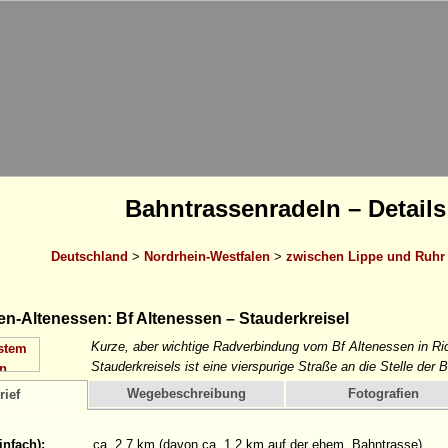
Bahntrassenradeln – Details
Deutschland
>
Nordrhein-Westfalen
>
zwischen Lippe und Ruhr
n-Altenessen: Bf Altenessen – Stauderkreisel
Kurze, aber wichtige Radverbindung vom Bf Altenessen in Ri
Stauderkreisels ist eine vierspurige Straße an die Stelle der 
Wegebeschreibung
Fotografien
rief
infach):
ca. 2,7 km (davon ca. 1,2 km auf der ehem. Bahntrasse)