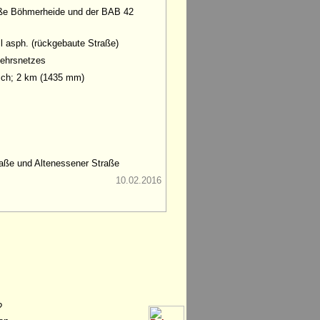
raße Böhmerheide und der BAB 42
il asph. (rückgebaute Straße)
kehrsnetzes
sch; 2 km (1435 mm)
raße und Altenessener Straße
10.02.2016
?