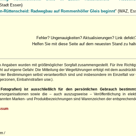
 Stadt Essen)
n-Rüttenscheid: Radwegbau auf Rommenhöller Gleis beginnt
" (WAZ, Es
Fehler? Ungenauigkeiten? Aktualisierungen? Link defekt
Helfen Sie mit diese Seite auf dem neuesten Stand zu halt
 Angaben wurden mit größtmöglicher Sorgfalt zusammengestellt. Für ihre Richt
 auf eigene Gefahr. Die Mitteilung der Wegeführungen erfolgt mit dem ausdrückli
ter Bestimmungen selbst verantwortlich sind und insbesondere im Einzelfall vor
gerzonen, Einbahnstraßen usw.).
otografien) ist ausschließlich für den persönlichen Gebrauch bestimmt
hrsorganisationen sowie die – auch auszugsweise – Veröffentlichung in elekt
genannten Marken- und Produktbezeichnungen sind Warenzeichen der entsprechend
ssum
m /