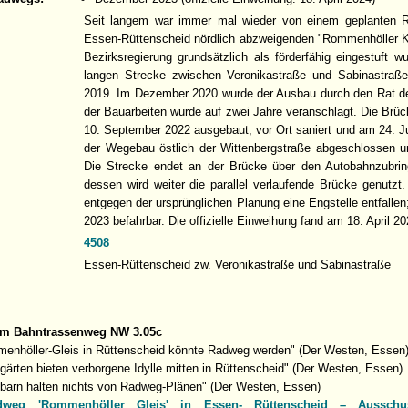
Seit langem war immer mal wieder von einem geplanten 
Essen-Rüttenscheid nördlich abzweigenden "Rommenhöller K
Bezirksregierung grundsätzlich als förderfähig eingestuft 
langen Strecke zwischen Veronikastraße und Sabinastraß
2019. Im Dezember 2020 wurde der Ausbau durch den Rat de
der Bauarbeiten wurde auf zwei Jahre veranschlagt. Die Brü
10. September 2022 ausgebaut, vor Ort saniert und am 24. J
der Wegebau östlich der Wittenbergstraße abgeschlossen u
Die Strecke endet an der Brücke über den Autobahnzubring
dessen wird weiter die parallel verlaufende Brücke genutzt
entgegen der ursprünglichen Planung eine Engstelle entfalle
2023 befahrbar. Die offizielle Einweihung fand am 18. April 20
4508
Essen-Rüttenscheid zw. Veronikastraße und Sabinastraße
um Bahntrassenweg NW 3.05c
enhöller-Gleis in Rüttenscheid könnte Radweg werden" (Der Westen, Essen
gärten bieten verborgene Idylle mitten in Rüttenscheid" (Der Westen, Essen)
barn halten nichts von Radweg-Plänen" (Der Westen, Essen)
dweg 'Rommenhöller Gleis' in Essen- Rüttenscheid – Ausschus