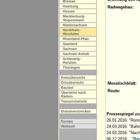
Bremen
Hamburg
Radwegebau:
Hessen
Mecklenburg-
Vorpommern
Niedersachsen
Nordrhein-
Westfalen
Rheinland-Pfalz
Saarland
Sachsen
Sachsen-Anhalt
Schleswig-
Holstein
Thüringen
Kreisübersicht
Ortsübersicht
Messtischblatt:
Baulast
Route:
Übersicht nach
Rädern
Trassenstatistik
Draisinenstrecken
Pressespiegel z
26.01.2016: "Romm
Europa
24.03.2016: "Bahn
Weltweit
24.03.2016: "Nach
06.12.2019: "
Ra