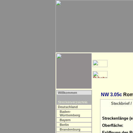
Willkommen
NW 3.05c
Romm
Streckenverzeichnis
Steckbrief / 
Deutschland
Baden-
Württemberg
Streckenlänge (e
Bayern
Berlin
Oberfläche:
Brandenburg
Eröffnung des R