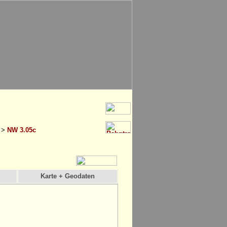
>
NW 3.05c
Karte + Geodaten