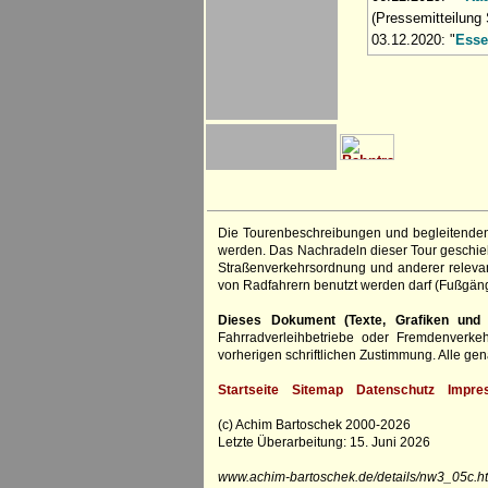
(Pressemitteilung
03.12.2020: "
Esse
Die Tourenbeschreibungen und begleitenden
werden. Das Nachradeln dieser Tour geschieht
Straßenverkehrsordnung und anderer relevan
von Radfahrern benutzt werden darf (Fußgän
Dieses Dokument (Texte, Grafiken und F
Fahrradverleihbetriebe oder Fremdenverke
vorherigen schriftlichen Zustimmung. Alle 
Startseite
Sitemap
Datenschutz
Impre
(c) Achim Bartoschek 2000-2026
Letzte Überarbeitung: 15. Juni 2026
www.achim-bartoschek.de/details/nw3_05c.ht