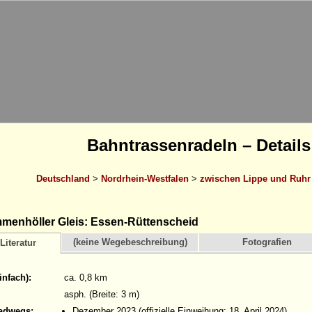
Bahntrassenradeln – Details
Deutschland
>
Nordrhein-Westfalen
>
zwischen Lippe und Ruhr
enhöller Gleis: Essen-Rüttenscheid
(keine Wegebeschreibung)
Fotografien
Literatur
infach):
ca. 0,8 km
asph. (Breite: 3 m)
adwegs:
Dezember 2023 (offizielle Einweihung: 18. April 2024)