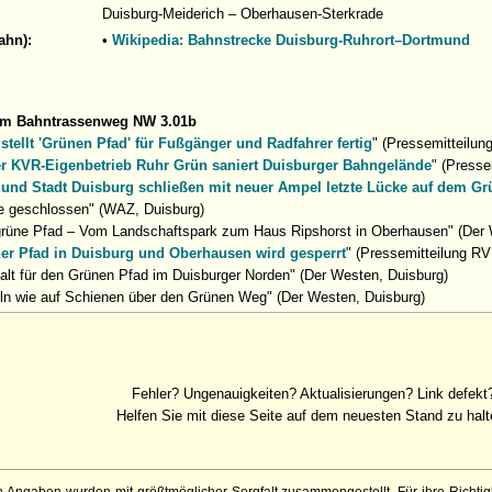
Duisburg-Meiderich – Oberhausen-Sterkrade
ahn):
•
Wikipedia: Bahnstrecke Duisburg-Ruhrort–Dortmund
um Bahntrassenweg NW 3.01b
stellt 'Grünen Pfad' für Fußgänger und Radfahrer fertig
" (Pressemitteilun
r KVR-Eigenbetrieb Ruhr Grün saniert Duisburger Bahngelände
" (Presse
und Stadt Duisburg schließen mit neuer Ampel letzte Lücke auf dem Gr
e geschlossen" (WAZ, Duisburg)
grüne Pfad – Vom Landschaftspark zum Haus Ripshorst in Oberhausen" (Der 
er Pfad in Duisburg und Oberhausen wird gesperrt
" (Pressemitteilung RV
alt für den Grünen Pfad im Duisburger Norden" (Der Westen, Duisburg)
ln wie auf Schienen über den Grünen Weg" (Der Westen, Duisburg)
Fehler? Ungenauigkeiten? Aktualisierungen? Link defekt
Helfen Sie mit diese Seite auf dem neuesten Stand zu halt