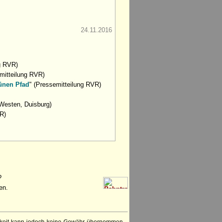
24.11.2016
g RVR)
mitteilung RVR)
ünen Pfad
" (Pressemitteilung RVR)
Westen, Duisburg)
R)
?
en.