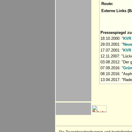
Route:
Externe Links (B
Pressespiegel z
18.10.2000: "
KVR 
29.03.2001: "
Neue
17.07.2001: "
KVR 
12.11.2007: "Lück
03.08.2012: "Der 
07.09.2016: "
Grün
08.10.2016: "Asph
13.04.2017: "Rade