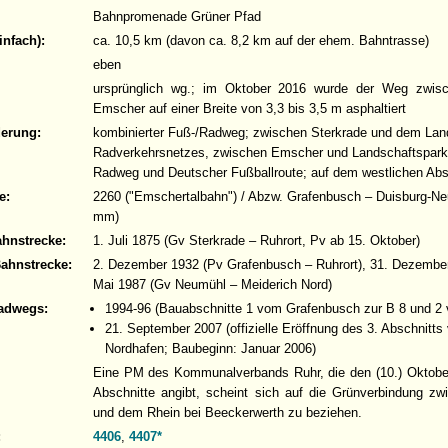
Bahnpromenade Grüner Pfad
infach):
ca. 10,5 km (davon ca. 8,2 km auf der ehem. Bahntrasse)
eben
ursprünglich wg.; im Oktober 2016 wurde der Weg zwisc
Emscher auf einer Breite von 3,3 bis 3,5 m asphaltiert
derung:
kombinierter Fuß-/Radweg; zwischen Sterkrade und dem La
Radverkehrsnetzes, zwischen Emscher und Landschaftspar
Radweg und Deutscher Fußballroute; auf dem westlichen Ab
e:
2260 ("Emschertalbahn") / Abzw. Grafenbusch – Duisburg-Ne
mm)
ahnstrecke:
1. Juli 1875 (Gv Sterkrade – Ruhrort, Pv ab 15. Oktober)
Bahnstrecke:
2. Dezember 1932 (Pv Grafenbusch – Ruhrort), 31. Dezember
Mai 1987 (Gv Neumühl – Meiderich Nord)
adwegs:
1994-96 (Bauabschnitte 1 vom Grafenbusch zur B 8 und 2 
21. September 2007 (offizielle Eröffnung des 3. Abschnitts
Nordhafen; Baubeginn: Januar 2006)
Eine PM des Kommunalverbands Ruhr, die den (10.) Oktober
Abschnitte angibt, scheint sich auf die Grünverbindung z
und dem Rhein bei Beeckerwerth zu beziehen.
:
4406
,
4407*