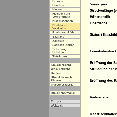
Bremen
Synonyme:
Hamburg
Hessen
Streckenlänge (e
Mecklenburg-
Höhenprofil:
Vorpommern
Niedersachsen
Oberfläche:
Nordrhein-
Westfalen
Rheinland-Pfalz
Status / Beschil
Saarland
Sachsen
Sachsen-Anhalt
Schleswig-
Eisenbahnstreck
Holstein
Thüringen
Eröffnung der B
Kreisübersicht
Stilllegung der 
Ortsübersicht
Baulast
Übersicht nach
Eröffnung des R
Rädern
Trassenstatistik
Draisinenstrecken
Radwegebau:
Europa
Weltweit
Messtischblätter