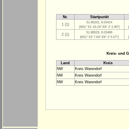
Nr.
Startpunkt
51.86201, 8.03414
1 (1)
[N51° 51' 43.24" E8° 2' 2.90"]
51.88529, 8.03488
2 (1)
[N51° 53' 7.04" E8° 2' 5.57"]
Kreis- und 
Land
Kreis
NW
Kreis Warendorf
NW
Kreis Warendorf
NW
Kreis Warendorf