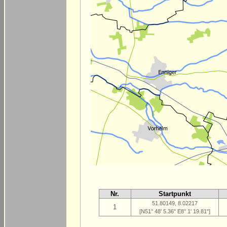
Nr.
Startpunkt
51.80149, 8.02217
1
[N51° 48' 5.36" E8° 1' 19.81"]