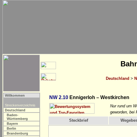
Bahn
Deutschland
>
N
Willkommen
NW 2.10
Ennigerloh – Westkirchen
Streckenverzeichnis
Nur rund um W
Deutschland
geworden, bei 
Baden-
Württemberg
Steckbrief
Wegebes
Bayern
Berlin
Brandenburg