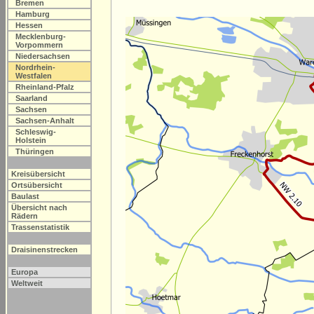
Bremen
Hamburg
Hessen
Mecklenburg-
Vorpommern
Niedersachsen
Nordrhein-
Westfalen
Rheinland-Pfalz
Saarland
Sachsen
Sachsen-Anhalt
Schleswig-
Holstein
Thüringen
Kreisübersicht
Ortsübersicht
Baulast
Übersicht nach
Rädern
Trassenstatistik
Draisinenstrecken
Europa
Weltweit