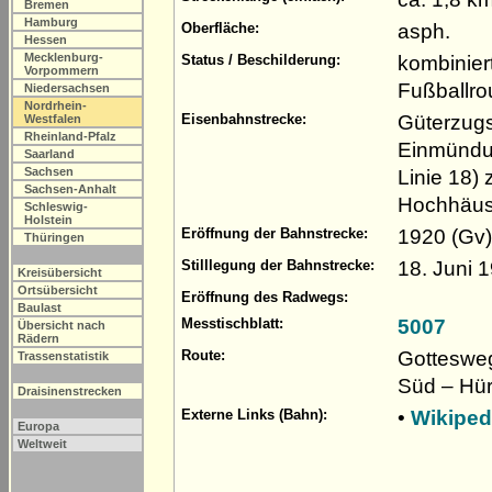
Bremen
Hamburg
asph.
Oberfläche:
Hessen
Mecklenburg-
kombinier
Status / Beschilderung:
Vorpommern
Fußballro
Niedersachsen
Nordrhein-
Güterzugs
Eisenbahnstrecke:
Westfalen
Rheinland-Pfalz
Einmündun
Saarland
Sachsen
Linie 18)
Sachsen-Anhalt
Hochhäuse
Schleswig-
Holstein
1920 (Gv)
Eröffnung der Bahnstrecke:
Thüringen
18. Juni 
Stilllegung der Bahnstrecke:
Kreisübersicht
Ortsübersicht
Eröffnung des Radwegs:
Baulast
5007
Messtischblatt:
Übersicht nach
Rädern
Gottesweg
Route:
Trassenstatistik
Süd – Hür
Draisinenstrecken
•
Wikiped
Externe Links (Bahn):
Europa
Weltweit