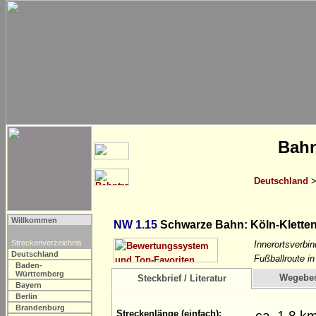
Bahn
Deutschland
Willkommen
NW 1.15
Schwarze Bahn: Köln-Klette
Streckenverzeichnis
Innerortsverbi
Deutschland
Fußballroute in
Baden-
Württemberg
Wegebe
Steckbrief / Literatur
Bayern
Berlin
Brandenburg
ca. 1,8 k
Streckenlänge (einfach):