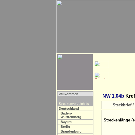
Willkommen
NW 1.04b
Kref
Streckenverzeichnis
Steckbrief / 
Deutschland
Baden-
Württemberg
Streckenlänge (e
Bayern
Berlin
Brandenburg