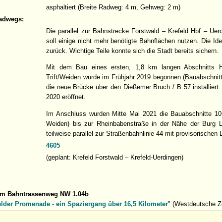
asphaltiert (Breite Radweg: 4 m, Gehweg: 2 m)
adwegs:
Die parallel zur Bahnstrecke Forstwald – Krefeld Hbf – Uer
soll einige nicht mehr benötigte Bahnflächen nutzen. Die Id
zurück. Wichtige Teile konnte sich die Stadt bereits sichern.
Mit dem Bau eines ersten, 1,8 km langen Abschnitts 
Trift/Weiden wurde im Frühjahr 2019 begonnen (Bauabschni
die neue Brücke über den Dießemer Bruch / B 57 installiert
2020 eröffnet.
Im Anschluss wurden Mitte Mai 2021 die Bauabschnitte 10
Weiden) bis zur Rheinbabenstraße in der Nähe der Burg Linn
teilweise parallel zur Straßenbahnlinie 44 mit provisorisch
4605
(geplant: Krefeld Forstwald – Krefeld-Uerdingen)
um Bahntrassenweg NW 1.04b
elder Promenade - ein Spaziergang über 16,5 Kilometer
" (Westdeutsche Ze