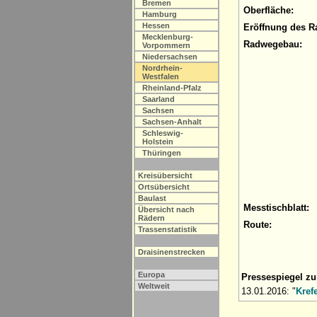
Bremen
Oberfläche:
Hamburg
Hessen
Eröffnung des R
Mecklenburg-
Radwegebau:
Vorpommern
Niedersachsen
Nordrhein-
Westfalen
Rheinland-Pfalz
Saarland
Sachsen
Sachsen-Anhalt
Schleswig-
Holstein
Thüringen
Kreisübersicht
Ortsübersicht
Baulast
Messtischblatt:
Übersicht nach
Rädern
Route:
Trassenstatistik
Draisinenstrecken
Europa
Pressespiegel z
Weltweit
13.01.2016: "
Kref