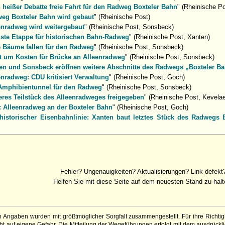
 heißer Debatte freie Fahrt für den Radweg Boxteler Bahn
" (Rheinische P
eg Boxteler Bahn wird gebaut
" (Rheinische Post)
enradweg wird weitergebaut
" (Rheinische Post, Sonsbeck)
ste Etappe für historischen Bahn-Radweg
" (Rheinische Post, Xanten)
e Bäume fallen für den Radweg
" (Rheinische Post, Sonsbeck)
it um Kosten für Brücke an Alleenradweg
" (Rheinische Post, Sonsbeck)
en und Sonsbeck eröffnen weitere Abschnitte des Radwegs „Boxteler B
enradweg: CDU kritisiert Verwaltung
" (Rheinische Post, Goch)
Amphibientunnel für den Radweg
" (Rheinische Post, Sonsbeck)
eres Teilstück des Alleenradweges freigegeben
" (Rheinische Post, Kevelae
: Alleenradweg an der Boxteler Bahn
" (Rheinische Post, Goch)
historischer Eisenbahnlinie: Xanten baut letztes Stück des Radwegs 
Fehler? Ungenauigkeiten? Aktualisierungen? Link defekt
Helfen Sie mit diese Seite auf dem neuesten Stand zu halt
 Angaben wurden mit größtmöglicher Sorgfalt zusammengestellt. Für ihre Richt
 auf eigene Gefahr. Die Mitteilung der Wegeführungen erfolgt mit dem ausdrückli