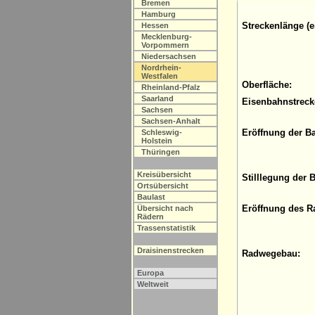
Bremen
Hamburg
Streckenlänge (e
Hessen
Mecklenburg-
Vorpommern
Niedersachsen
Nordrhein-
Westfalen
Oberfläche:
Rheinland-Pfalz
Saarland
Eisenbahnstreck
Sachsen
Sachsen-Anhalt
Eröffnung der B
Schleswig-
Holstein
Thüringen
Kreisübersicht
Stilllegung der 
Ortsübersicht
Baulast
Eröffnung des R
Übersicht nach
Rädern
Trassenstatistik
Draisinenstrecken
Radwegebau:
Europa
Weltweit