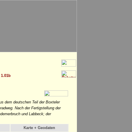
1.01b
us dem deutschen Teil der Boxteler
nradweg. Nach der Fertigstellung der
edemerbruch und Labbeck; der
Karte + Geodaten