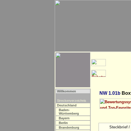
Willkommen
NW 1.01b
Boxt
Streckenverzeichnis
Deutschland
Baden-
Württemberg
Bayern
Berlin
Steckbrief / 
Brandenburg