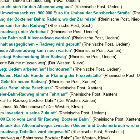
schaft: Bittere Enttäuschung" (NRZ, Uedem)
spricht sich für den Alleenradweg aus
" (Rheinische Post, Uedem)
Umweltausschuss: 900 000 Euro für Umbau der Sonsbecker Straße
" (Rh
ang der Boxtelner Bahn: Radeln, wo der Zar reiste
" (Rheinische Post, Nied
insam für den Radweg
" (Rheinische Post, Goch)
enradweg unter Vorbehalt
" (Rheinische Post, Uedem)
eler Bahn soll Alleenradweg werden
" (Rheinische Post, Uedem)
halt ausgeglichen – Radweg wird geprüft
" (Rheinische Post, Uedem)
neue Alleenradweg kann noch warten
" (Rheinische Post, Xanten)
vertagt Entscheidung über Radweg
" (Rheinische Post, Uedem)
derte Bäume müssen weg" (Der Westen, Kleve)
eg: Uedem arbeitet 'auf Hochtouren'
" (Rheinische Post, Uedem)
Uedem: Nächste Runde für Planung der Freizeitstätte
" (Rheinische Post, 
 Geld für neuen Radweg
" (Rheinische Post, Xanten)
teler Bahn' ohne Beschluss
" (Rheinische Post, Xanten)
eler-Bahn-Radweg nimmt Fahrt auf
" (Rheinische Post, Xanten)
tklar für Radweg Boxteler Bahn" (Der Westen, Xanten)
tschuss für Alleenradweg" (Der Westen, Kleve)
m investiert in seine Zukunft
" (Rheinische Post, Uedem)
000 Euro vom Land für Radweg 'Boxteler Bahn'
" (Rheinische Post, Xanten)
eilstück des Alleenradweges zwischen Uedem und Uedemerbruch wird e
enradweg: Teilstück wird eingeweiht
" (Rheinische Post, Sonsbeck)
enradweg auf Bahntrasse Boxteler Bahn" (Der Westen, Kleve)