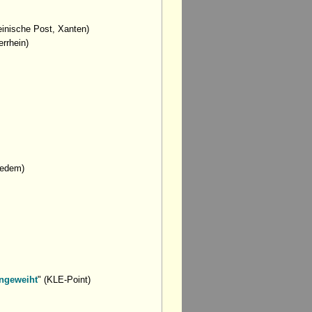
einische Post, Xanten)
errhein)
Uedem)
ingeweiht
" (KLE-Point)