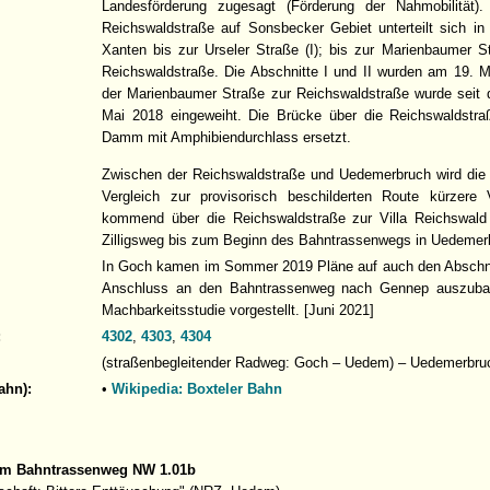
Landesförderung zugesagt (Förderung der Nahmobilität)
Reichswaldstraße auf Sonsbecker Gebiet unterteilt sich in 
Xanten bis zur Urseler Straße (I); bis zur Marienbaumer St
Reichswaldstraße. Die Abschnitte I und II wurden am 19. Ma
der Marienbaumer Straße zur Reichswaldstraße wurde sei
Mai 2018 eingeweiht. Die Brücke über die Reichswaldstr
Damm mit Amphibiendurchlass ersetzt.
Zwischen der Reichswaldstraße und Uedemerbruch wird die 
Vergleich zur provisorisch beschilderten Route kürzere
kommend über die Reichswaldstraße zur Villa Reichswal
Zilligsweg bis zum Beginn des Bahntrassenwegs in Uedemerb
In Goch kamen im Sommer 2019 Pläne auf auch den Abschnit
Anschluss an den Bahntrassenweg nach Gennep auszubau
Machbarkeitsstudie vorgestellt. [Juni 2021]
:
4302
,
4303
,
4304
(straßenbegleitender Radweg: Goch – Uedem) – Uedemerbruch 
ahn):
•
Wikipedia: Boxteler Bahn
um Bahntrassenweg NW 1.01b