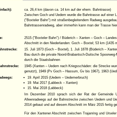
infach):
ca. 26,4 km (davon ca. 14 km auf der ehem. Bahntrasse)
Zwischen Goch und Uedem wurde die Bahntrasse auf einer L
("Boxteler Bahn") mit straßenbegleitendem Radweg ausgebaut
Bahntrassenradweg, aber immerhin kann man der Trasse hier 
e:
2515 ("Boxteler Bahn") / Büderich – Xanten – Goch – Lande
Abschnitt in den Niederlanden: Goch – Boxtel; 53 km (1435
ahnstrecke:
15. Juli 1873 (Goch – Boxtel), 1. Juli 1878 (Büderich – Xant
Bau durch die private Noord-Brabantsch-Duitsche Spoorweg
durch die Staatsbahnen
Bahnstrecke:
1945 (Xanten – Uedem nach Kriegsschäden: die Strecke wurd
genutzt), 1949 (Pv Goch – Hassum, Gv bis 1967), 1963 (Ue
adwegs:
19. April 2015 (Uedem – Uedemerbruch)
19. Mai 2017 (Labbeck – Xanten)
15. Mai 2018 (Labbeck)
Im Dezember 2010 sprach sich der Rat der Gemeinde U
Alleenradwegs auf der Bahnstrecke zwischen Uedem und Ued
2014 gebaut und auf diesem Abschnitt im März 2015 fertig ges
Für den Xantener Abschnitt zwischen Trajanring und Urseler