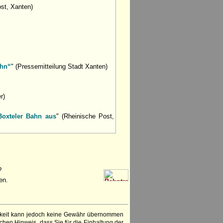
ost, Xanten)
ahn“
" (Pressemitteilung Stadt Xanten)
r)
Boxteler Bahn aus
" (Rheinische Post,
?
en.
igkeit kann jedoch keine Gewähr übernommen
chen Hinweis, dass Sie für die Einhaltung der