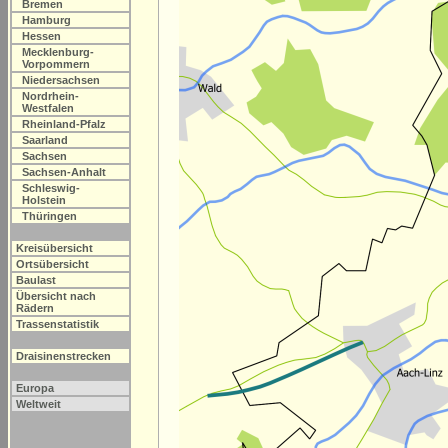
Bremen
Hamburg
Hessen
Mecklenburg-
Vorpommern
Niedersachsen
Nordrhein-
Westfalen
Rheinland-Pfalz
Saarland
Sachsen
Sachsen-Anhalt
Schleswig-
Holstein
Thüringen
Kreisübersicht
Ortsübersicht
Baulast
Übersicht nach
Rädern
Trassenstatistik
Draisinenstrecken
Europa
Weltweit