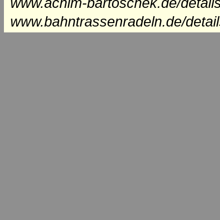
www.achim-bartoschek.de/detail
www.bahntrassenradeln.de/detai