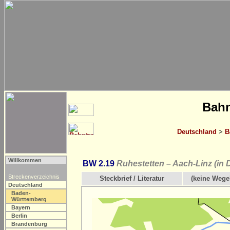
Bahn
Deutschland
>
B
Willkommen
BW 2.19
Ruhestetten – Aach-Linz (in 
Streckenverzeichnis
Steckbrief / Literatur
(keine Wege
Deutschland
Baden-
Württemberg
Bayern
Berlin
Brandenburg