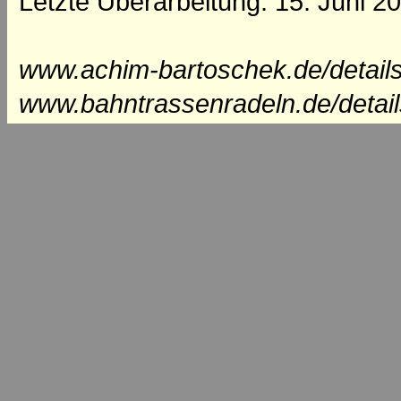
Letzte Überarbeitung: 15. Juni 2
www.achim-bartoschek.de/detail
www.bahntrassenradeln.de/detai