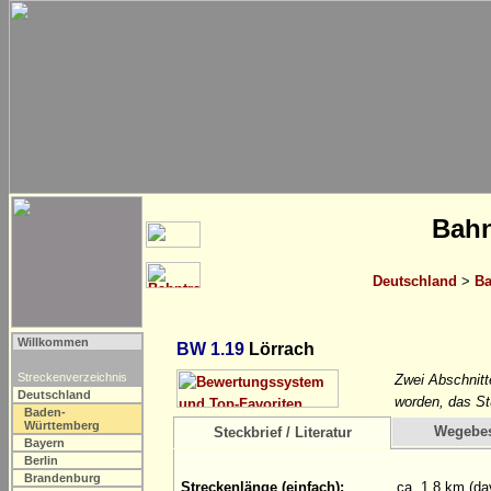
Bahn
Deutschland
>
Ba
Willkommen
BW 1.19
Lörrach
Streckenverzeichnis
Zwei Abschnitt
Deutschland
worden, das St
Baden-
Württemberg
Wegebe
Steckbrief / Literatur
Bayern
Berlin
Brandenburg
Streckenlänge (einfach):
ca. 1,8 km (da