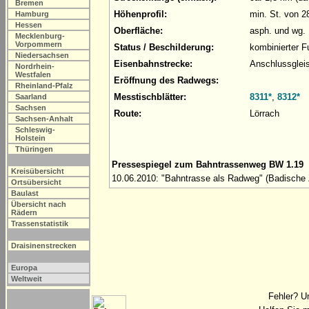
Bremen
Höhenprofil:
min. St. von 2
Hamburg
Hessen
Oberfläche:
asph. und wg.
Mecklenburg-
Vorpommern
Status / Beschilderung:
kombinierter 
Niedersachsen
Eisenbahnstrecke:
Anschlussgleis
Nordrhein-
Westfalen
Eröffnung des Radwegs:
Rheinland-Pfalz
Messtischblätter:
8311*
,
8312*
Saarland
Sachsen
Route:
Lörrach
Sachsen-Anhalt
Schleswig-
Holstein
Thüringen
Pressespiegel zum Bahntrassenweg BW 1.19
Kreisübersicht
10.06.2010: "Bahntrasse als Radweg" (Badische Z
Ortsübersicht
Baulast
Übersicht nach
Rädern
Trassenstatistik
Draisinenstrecken
Europa
Weltweit
Fehler? U