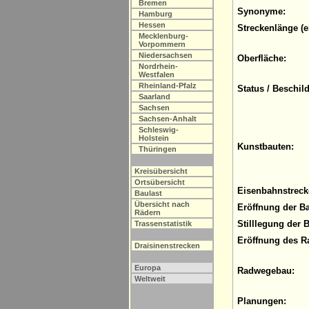
Bremen
Synonyme:
Hamburg
Hessen
Streckenlänge (e
Mecklenburg-
Vorpommern
Niedersachsen
Oberfläche:
Nordrhein-
Westfalen
Rheinland-Pfalz
Status / Beschil
Saarland
Sachsen
Sachsen-Anhalt
Schleswig-
Holstein
Kunstbauten:
Thüringen
Kreisübersicht
Ortsübersicht
Eisenbahnstreck
Baulast
Übersicht nach
Eröffnung der B
Rädern
Stilllegung der 
Trassenstatistik
Eröffnung des R
Draisinenstrecken
Europa
Radwegebau:
Weltweit
Planungen: