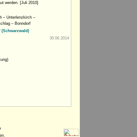
ut werden. [Juli 2010]
 – Unterlenzkirch –
schlag – Bonndorf
f (Schwarzwald)
30.06.2014
tung)
?
en.