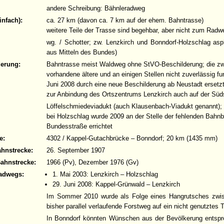
andere Schreibung: Bähnleradweg
infach):
ca. 27 km (davon ca. 7 km auf der ehem. Bahntrasse)
weitere Teile der Trasse sind begehbar, aber nicht zum Rad
wg. / Schotter; zw. Lenzkirch und Bonndorf-Holzschlag asp
aus Mitteln des Bundes)
derung:
Bahntrasse meist Waldweg ohne StVO-Beschilderung; die zw
vorhandene ältere und an einigen Stellen nicht zuverlässig 
Juni 2008 durch eine neue Beschilderung ab Neustadt erset
zur Anbindung des Ortszentrums Lenzkirch auch auf der Süd
Löffelschmiedeviadukt (auch Klausenbach-Viadukt genannt); 
bei Holzschlag wurde 2009 an der Stelle der fehlenden Bahn
Bundesstraße errichtet
e:
4302 / Kappel-Gutachbrücke – Bonndorf; 20 km (1435 mm)
ahnstrecke:
26. September 1907
Bahnstrecke:
1966 (Pv), Dezember 1976 (Gv)
adwegs:
1. Mai 2003: Lenzkirch – Holzschlag
29. Juni 2008: Kappel-Grünwald – Lenzkirch
Im Sommer 2010 wurde als Folge eines Hangrutsches zwi
bisher parallel verlaufende Forstweg auf ein nicht genutztes 
In Bonndorf könnten Wünschen aus der Bevölkerung entspr