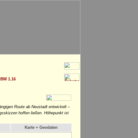
>
BW 1.16
ngigen Route ab Neustadt entwickelt –
gsskizzen hoffen ließen. Höhepunkt ist
Karte + Geodaten