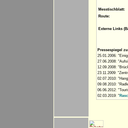
Messtischblatt:
Route:
Externe Links (B
Pressespiegel z
25.01.2006: "Eini
27.06.2008: "Aufsi
12.09.2008: "Brüc
23.11.2009: "Zentr
02.07.2010: "Hang
09.08.2010: "Radl
06.06.2012: "Tour
02.03.2019: "
Rasc