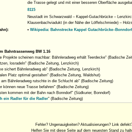
die Trasse gelegt und mit einer besseren Oberfläche ausgeba
8115
Neustadt im Schwarzwald – Kappel-Gutachbrücke – Lenzkirch
Klausenbachviadukt (in der Nähe der Löffelschmiede) – Holz
ahn):
•
Wikipedia: Bahnstrecke Kappel Gutachbrücke–Bonndor
um Bahntrassenweg BW 1.16
ge Projekte scheinen machbar: Bähnleradweg erhält Teerdecke" (Badische Zei
tzen, losradeln" (Badische Zeitung, Lenzkirch)
ke sichert Bähnleradweg ab" (Badische Zeitung, Lenzkirch)
alen Platz optimal gestalten" (Badische Zeitung, Waldshut)
 am Bähnleradweg rutschte in die Schlucht ab" (Badische Zeitung)
er können neue Trasse befahren" (Badische Zeitung)
isten kommen mit der Bahn nach Bonndorf" (Südkurier, Bonndorf)
h ein Radler für die Radler
" (Badische Zeitung)
Fehler? Ungenauigkeiten? Aktualisierungen? Link defekt
Helfen Sie mit diese Seite auf dem neuesten Stand zu halt