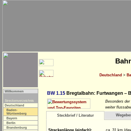
Bahn
Deutschland
>
Ba
Willkommen
BW 1.15
Bregtalbahn: Furtwangen – 
Streckenverzeichnis
Besonders der
Deutschland
weiter flussab
Baden-
Württemberg
Wegebe
Steckbrief / Literatur
Bayern
Berlin
Brandenburg
Streckenlänge (einfach):
ca. 31 km (da