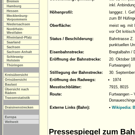
Bremen
inkl. Anbindun
Hamburg
Hessen
Höhenprofil:
langgez. l. Ge
Mecklenburg-
zum Bf Hüfinge
Vorpommern
Niedersachsen
Oberfläche:
meist wg. mit
Nordrhein-
vor Ort kritis
Westfalen
Rheinland-Pfalz
Status / Beschilderung:
Bahntrasse Z. 
Saarland
punktuellen Un
Sachsen
Eisenbahnstrecke:
Bregtalbahn /
Sachsen-Anhalt
Schleswig-
Eröffnung der Bahnstrecke:
20. Oktober 1
Holstein
Furtwangen)
Thüringen
Stilllegung der Bahnstrecke:
30. September
Kreisübersicht
Eröffnung des Radwegs:
1974
Ortsübersicht
Baulast
Messtischblätter:
7915, 8015
Übersicht nach
Rädern
Route:
Furtwangen – 
Trassenstatistik
Donauesching
Externe Links (Bahn):
•
Wikipedia: 
Draisinenstrecken
Europa
Weltweit
Pressespiegel zum Ba