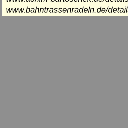
www.bahntrassenradeln.de/detai