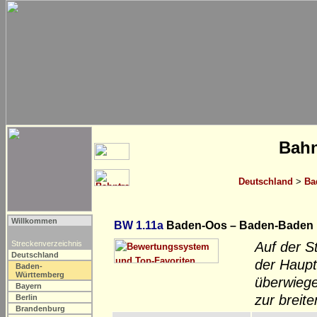
Bahn
Deutschland
>
Ba
Willkommen
BW 1.11a
Baden-Oos – Baden-Baden
Streckenverzeichnis
Auf der S
Deutschland
der Haupt
Baden-
Württemberg
überwiege
Bayern
zur breit
Berlin
Brandenburg