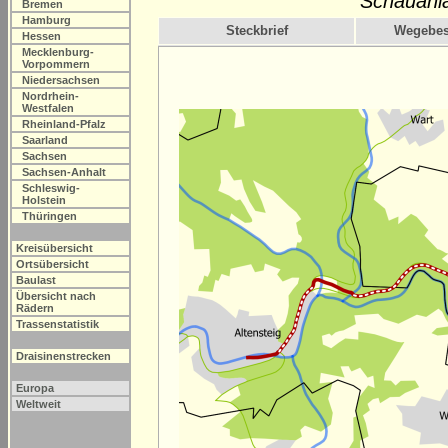
Schauanl
Bremen
Hamburg
Steckbrief
Wegebes
Hessen
Mecklenburg-
Vorpommern
Niedersachsen
Nordrhein-
Westfalen
Rheinland-Pfalz
Saarland
Sachsen
Sachsen-Anhalt
Schleswig-
Holstein
Thüringen
Kreisübersicht
Ortsübersicht
Baulast
Übersicht nach
Rädern
Trassenstatistik
Draisinenstrecken
Europa
Weltweit