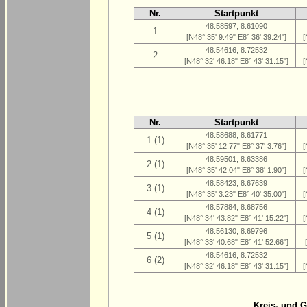
Nr.
Startpunkt
48.58597, 8.61090
1
[N48° 35' 9.49" E8° 36' 39.24"]
[
48.54616, 8.72532
2
[N48° 32' 46.18" E8° 43' 31.15"]
[
Nr.
Startpunkt
48.58688, 8.61771
1 (1)
[N48° 35' 12.77" E8° 37' 3.76"]
[
48.59501, 8.63386
2 (1)
[N48° 35' 42.04" E8° 38' 1.90"]
[
48.58423, 8.67639
3 (1)
[N48° 35' 3.23" E8° 40' 35.00"]
[
48.57884, 8.68756
4 (1)
[N48° 34' 43.82" E8° 41' 15.22"]
[
48.56130, 8.69796
5 (1)
[N48° 33' 40.68" E8° 41' 52.66"]
48.54616, 8.72532
6 (2)
[N48° 32' 46.18" E8° 43' 31.15"]
[
Kreis- und 