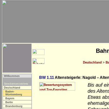
Bahn
Deutschland
>
Ba
Willkommen
BW 1.11
Altensteigerle: Nagold – Alte
Streckenverzeichnis
Bis auf e
Deutschland
des Alten
Baden-
Württemberg
Etwas abs
Bayern
ehemalig
Berlin
Brandenburg