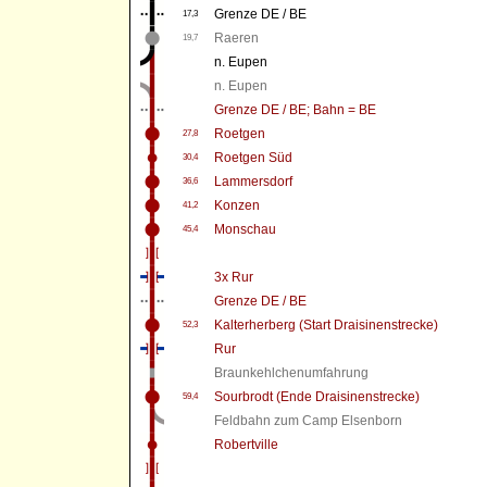
Grenze DE / BE
17,3
Raeren
19,7
n. Eupen
n. Eupen
Grenze DE / BE; Bahn = BE
Roetgen
27,8
Roetgen Süd
30,4
Lammersdorf
36,6
Konzen
41,2
Monschau
45,4
3x Rur
Grenze DE / BE
Kalterherberg (Start Draisinenstrecke)
52,3
Rur
Braunkehlchenumfahrung
Sourbrodt (Ende Draisinenstrecke)
59,4
Feldbahn zum Camp Elsenborn
Robertville