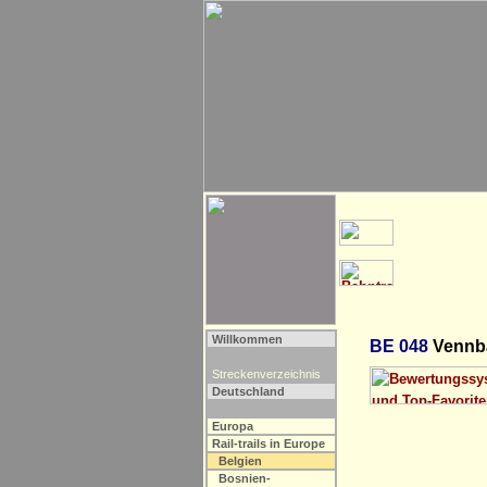
Willkommen
BE 048
Vennba
Streckenverzeichnis
Deutschland
Europa
Rail-trails in Europe
Belgien
Bosnien-