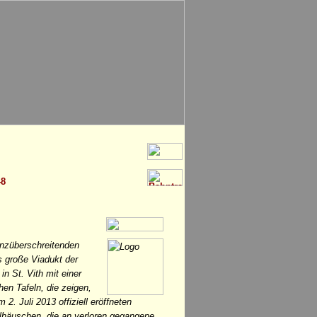
48
enzüberschreitenden
große Viadukt der
 St. Vith mit einer
hen Tafeln, die zeigen,
. Juli 2013 offiziell eröffneten
häuschen, die an verloren gegangene