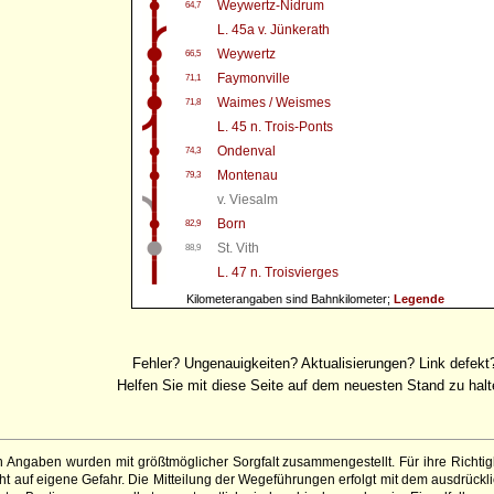
Weywertz-Nidrum
64,7
L. 45a v. Jünkerath
Weywertz
66,5
Faymonville
71,1
Waimes / Weismes
71,8
L. 45 n. Trois-Ponts
Ondenval
74,3
Montenau
79,3
v. Viesalm
Born
82,9
St. Vith
88,9
L. 47 n. Troisvierges
Kilometerangaben sind Bahnkilometer;
Legende
Fehler? Ungenauigkeiten? Aktualisierungen? Link defekt
Helfen Sie mit diese Seite auf dem neuesten Stand zu halt
 Angaben wurden mit größtmöglicher Sorgfalt zusammengestellt. Für ihre Richt
 auf eigene Gefahr. Die Mitteilung der Wegeführungen erfolgt mit dem ausdrückli