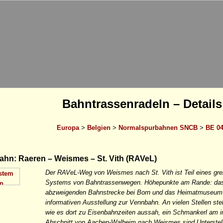
Bahntrassenradeln – Details
Europa
>
Belgien
>
Normalspurbahnen SNCB
>
BE 0
hn: Raeren – Weismes – St. Vith (RAVeL)
Der RAVeL-Weg von Weismes nach St. Vith ist Teil eines gr
Systems von Bahntrassenwegen. Höhepunkte am Rande: das 
abzweigenden Bahnstrecke bei Born und das Heimatmuseum in
informativen Ausstellung zur Vennbahn. An vielen Stellen ste
wie es dort zu Eisenbahnzeiten aussah, ein Schmankerl am im 2
Abschnitt von Aachen-Walheim nach Weismes sind Unterstell