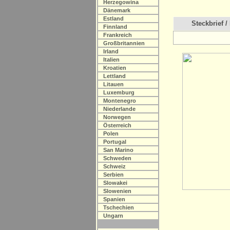
Herzegowina
Dänemark
Estland
Steckbrief / 
Finnland
Frankreich
Großbritannien
Irland
Italien
Kroatien
Lettland
Litauen
Luxemburg
Montenegro
Niederlande
Norwegen
Österreich
Polen
Portugal
San Marino
Schweden
Schweiz
Serbien
Slowakei
Slowenien
Spanien
Tschechien
Ungarn