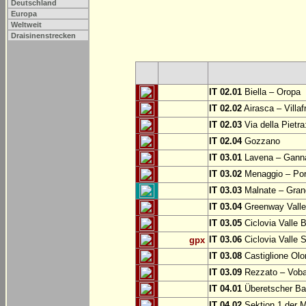
Deutschland
Europa
Weltweit
Draisinenstrecken
IT 02.01
Biella – Oropa
IT 02.02
Airasca – Villaf
IT 02.03
Via della Pietra
IT 02.04
Gozzano
IT 03.01
Lavena – Gann
IT 03.02
Menaggio – Por
IT 03.03
Malnate – Grand
IT 03.04
Greenway Valle 
IT 03.05
Ciclovia Valle
IT 03.06
Ciclovia Valle 
gpx
IT 03.08
Castiglione Olo
IT 03.09
Rezzato – Vobar
IT 04.01
Überetscher Ba
IT 04.02
Sektion 1 der M