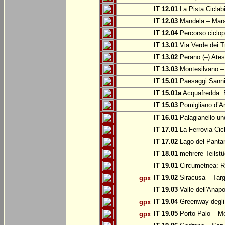
IT 12.01
La Pista Ciclabi
IT 12.03
Mandela – Mar
IT 12.04
Percorso ciclop
IT 13.01
Via Verde dei T
IT 13.02
Perano (–) Ate
IT 13.03
Montesilvano –
IT 15.01
Paesaggi Sannit
IT 15.01a
Acquafredda: 
IT 15.03
Pomigliano d’A
IT 16.01
Palagianello un
IT 17.01
La Ferrovia Cic
IT 17.02
Lago del Pantan
IT 18.01
mehrere Teilstü
IT 19.01
Circumetnea: Ro
IT 19.02
Siracusa – Targ
gpx
IT 19.03
Valle dell'Anapo
IT 19.04
Greenway degli 
gpx
IT 19.05
Porto Palo – Me
gpx