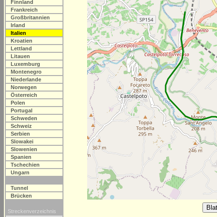
Finnland
Frankreich
Großbritannien
Irland
Italien
Kroatien
Lettland
Litauen
Luxemburg
Montenegro
Niederlande
Norwegen
Österreich
Polen
Portugal
Schweden
Schweiz
Serbien
Slowakei
Slowenien
Spanien
Tschechien
Ungarn
Tunnel
Brücken
Streckenverzeichnis