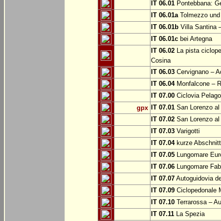
IT 06.01
Pontebbana: Gem
IT 06.01a
Tolmezzo und b
IT 06.01b
Villa Santina 
IT 06.01c
bei Artegna
IT 06.02
La pista ciclope
Cosina
IT 06.03
Cervignano – Aq
IT 06.04
Monfalcone – Ro
IT 07.00
Ciclovia Pelago
IT 07.01
San Lorenzo al 
gpx
IT 07.02
San Lorenzo al
IT 07.03
Varigotti
IT 07.04
kurze Abschnitte
IT 07.05
Lungomare Euro
IT 07.06
Lungomare Fabr
IT 07.07
Autoguidovia de
IT 07.09
Ciclopedonale 
IT 07.10
Terrarossa – Au
IT 07.11
La Spezia