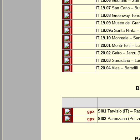
IT 19.06
Godrano – San 
IT 19.07
San Carlo – Bu
IT 19.08
Greenway Terre 
IT 19.09
Museo del Grand
IT 19.09a
Santa Ninfa – 
IT 19.10
Monreale – San 
IT 20.01
Monti-Telti – Lu
IT 20.02
Gairo – Jerzu 
IT 20.03
Sarcidano – Las
IT 20.04
Ales – Baradili
B
SI01
Tarvisio (IT) – Ra
gpx
SI02
Parenzana (Pot zd
gpx
B