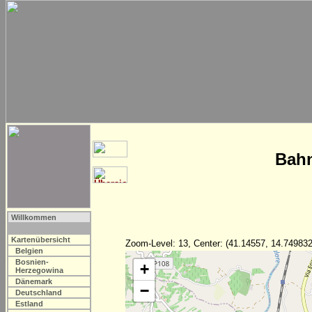
Bahn
Willkommen
Kartenübersicht
Zoom-Level: 13, Center: (41.14557, 14.749832
Belgien
Bosnien-
+
Herzegowina
Dänemark
−
Deutschland
Estland