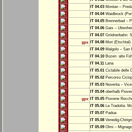
IT 04.03
Montan – Predaz
IT 04.04
Waidbruck (Pont
IT 04.05
Brennerbad – Pf
IT 04.06
Gais – Uttenhe
IT 04.07
Grödnerbahn: St
IT 04.08
Mori (Etschtal)
gpx
IT 04.09
Malgolo – San 
IT 04.10
Bozen: alte Fü
IT 04.11
Lana
IT 05.01
Ciclabile delle
IT 05.02
Percorso Ciclop
IT 05.03
Noventa – Vice
IT 05.04
oberhalb Piove
IT 05.05
Piovene Rocchet
gpx
IT 05.06
La Tradotta: M
IT 05.07
Padua
IT 05.08
Venedig-Chirig
IT 05.09
Olmi – Mignago