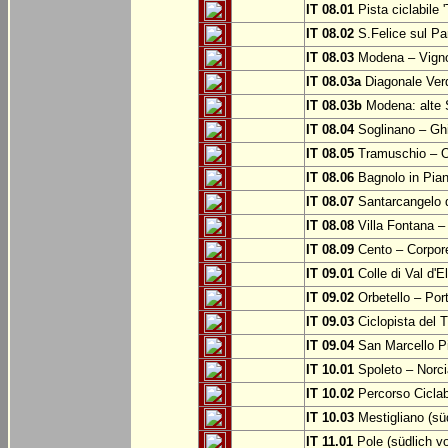
IT 08.01
Pista ciclabile 
IT 08.02
S.Felice sul Pa
IT 08.03
Modena – Vign
IT 08.03a
Diagonale Verd
IT 08.03b
Modena: alte 
IT 08.04
Soglinano – Ghi
IT 08.05
Tramuschio – O
IT 08.06
Bagnolo in Pia
IT 08.07
Santarcangelo 
IT 08.08
Villa Fontana –
IT 08.09
Cento – Corpor
IT 09.01
Colle di Val d'E
IT 09.02
Orbetello – Por
IT 09.03
Ciclopista del T
IT 09.04
San Marcello P
IT 10.01
Spoleto – Norci
IT 10.02
Percorso Ciclab
IT 10.03
Mestigliano (sü
IT 11.01
Pole (südlich v