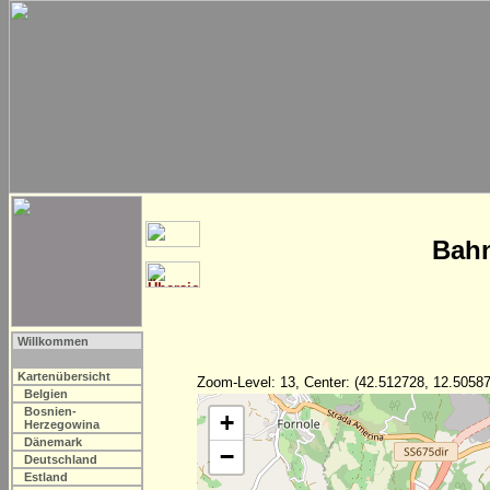
Bahn
Willkommen
Kartenübersicht
Zoom-Level: 13, Center: (42.512728, 12.50587
Belgien
Bosnien-
+
Herzegowina
Dänemark
−
Deutschland
Estland