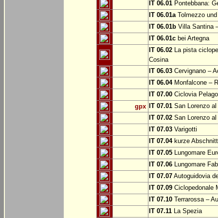
IT 06.01
Pontebbana: Gem
IT 06.01a
Tolmezzo und b
IT 06.01b
Villa Santina 
IT 06.01c
bei Artegna
IT 06.02
La pista ciclope
Cosina
IT 06.03
Cervignano – Aq
IT 06.04
Monfalcone – Ro
IT 07.00
Ciclovia Pelago
IT 07.01
San Lorenzo al 
gpx
IT 07.02
San Lorenzo al
IT 07.03
Varigotti
IT 07.04
kurze Abschnitte
IT 07.05
Lungomare Euro
IT 07.06
Lungomare Fabr
IT 07.07
Autoguidovia de
IT 07.09
Ciclopedonale 
IT 07.10
Terrarossa – Au
IT 07.11
La Spezia