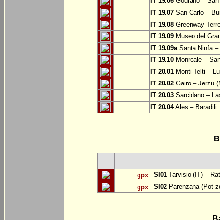
IT 19.06
Godrano – San 
IT 19.07
San Carlo – Bu
IT 19.08
Greenway Terre 
IT 19.09
Museo del Grand
IT 19.09a
Santa Ninfa – 
IT 19.10
Monreale – San 
IT 20.01
Monti-Telti – Lu
IT 20.02
Gairo – Jerzu 
IT 20.03
Sarcidano – Las
IT 20.04
Ales – Baradili
B
SI01
Tarvisio (IT) – Ra
gpx
SI02
Parenzana (Pot zd
gpx
B