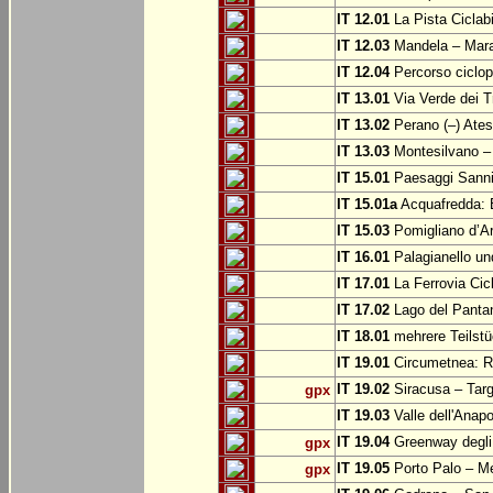
IT 12.01
La Pista Ciclabi
IT 12.03
Mandela – Mar
IT 12.04
Percorso ciclop
IT 13.01
Via Verde dei T
IT 13.02
Perano (–) Ate
IT 13.03
Montesilvano –
IT 15.01
Paesaggi Sannit
IT 15.01a
Acquafredda: 
IT 15.03
Pomigliano d’A
IT 16.01
Palagianello un
IT 17.01
La Ferrovia Cic
IT 17.02
Lago del Pantan
IT 18.01
mehrere Teilstü
IT 19.01
Circumetnea: Ro
IT 19.02
Siracusa – Targ
gpx
IT 19.03
Valle dell'Anapo
IT 19.04
Greenway degli 
gpx
IT 19.05
Porto Palo – Me
gpx