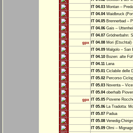
IT 04.03
Montan – Predaz
IT 04.04
Waidbruck (Pont
IT 04.05
Brennerbad – Pf
IT 04.06
Gais – Uttenhe
IT 04.07
Grödnerbahn: St
IT 04.08
Mori (Etschtal)
gpx
IT 04.09
Malgolo – San 
IT 04.10
Bozen: alte Fü
IT 04.11
Lana
IT 05.01
Ciclabile delle
IT 05.02
Percorso Ciclop
IT 05.03
Noventa – Vice
IT 05.04
oberhalb Piove
IT 05.05
Piovene Rocchet
gpx
IT 05.06
La Tradotta: M
IT 05.07
Padua
IT 05.08
Venedig-Chirig
IT 05.09
Olmi – Mignago