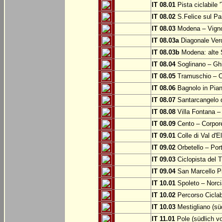
IT 08.01
Pista ciclabile 
IT 08.02
S.Felice sul Pa
IT 08.03
Modena – Vign
IT 08.03a
Diagonale Verd
IT 08.03b
Modena: alte 
IT 08.04
Soglinano – Ghi
IT 08.05
Tramuschio – O
IT 08.06
Bagnolo in Pia
IT 08.07
Santarcangelo 
IT 08.08
Villa Fontana –
IT 08.09
Cento – Corpor
IT 09.01
Colle di Val d'E
IT 09.02
Orbetello – Por
IT 09.03
Ciclopista del T
IT 09.04
San Marcello P
IT 10.01
Spoleto – Norci
IT 10.02
Percorso Ciclab
IT 10.03
Mestigliano (sü
IT 11.01
Pole (südlich v