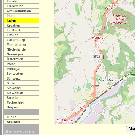
Finnland
Frankreich
Großbritannien
Irland
Italien
Kroatien
Lettland
Litauen
Luxemburg
Montenegro
Niederlande
Norwegen
Österreich
Polen
Portugal
Schweden
Schweiz
Serbien
Slowakei
Slowenien
Spanien
Tschechien
Ungarn
Tunnel
Brücken
Streckenverzeichnis