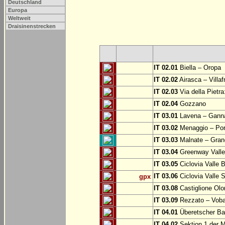
Deutschland
Europa
Weltweit
Draisinenstrecken
IT 02.01
Biella – Oropa
IT 02.02
Airasca – Villaf
IT 02.03
Via della Pietra
IT 02.04
Gozzano
IT 03.01
Lavena – Gann
IT 03.02
Menaggio – Por
IT 03.03
Malnate – Grand
IT 03.04
Greenway Valle 
IT 03.05
Ciclovia Valle
IT 03.06
Ciclovia Valle 
gpx
IT 03.08
Castiglione Olo
IT 03.09
Rezzato – Vobar
IT 04.01
Überetscher Ba
IT 04.02
Sektion 1 der M