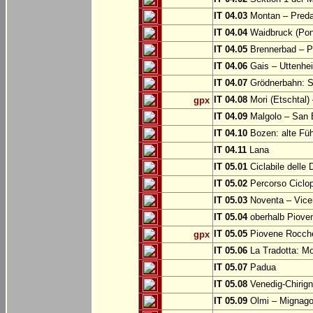
IT 04.03
Montan – Predaz
IT 04.04
Waidbruck (Pont
IT 04.05
Brennerbad – Pf
IT 04.06
Gais – Uttenhe
IT 04.07
Grödnerbahn: St
IT 04.08
Mori (Etschtal)
gpx
IT 04.09
Malgolo – San 
IT 04.10
Bozen: alte Fü
IT 04.11
Lana
IT 05.01
Ciclabile delle
IT 05.02
Percorso Ciclop
IT 05.03
Noventa – Vice
IT 05.04
oberhalb Piove
IT 05.05
Piovene Rocchet
gpx
IT 05.06
La Tradotta: M
IT 05.07
Padua
IT 05.08
Venedig-Chirig
IT 05.09
Olmi – Mignago