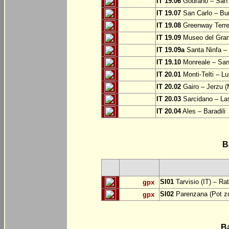
IT 19.06
Godrano – San 
IT 19.07
San Carlo – Bu
IT 19.08
Greenway Terre 
IT 19.09
Museo del Grand
IT 19.09a
Santa Ninfa – 
IT 19.10
Monreale – San 
IT 20.01
Monti-Telti – Lu
IT 20.02
Gairo – Jerzu 
IT 20.03
Sarcidano – Las
IT 20.04
Ales – Baradili
B
SI01
Tarvisio (IT) – Ra
gpx
SI02
Parenzana (Pot zd
gpx
B