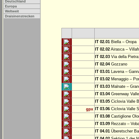
Deutschland
Europa
Weltweit
Draisinenstrecken
IT 02.01
Biella – Oropa
IT 02.02
Airasca – Villaf
IT 02.03
Via della Pietra
IT 02.04
Gozzano
IT 03.01
Lavena – Gann
IT 03.02
Menaggio – Por
IT 03.03
Malnate – Grand
IT 03.04
Greenway Valle 
IT 03.05
Ciclovia Valle
IT 03.06
Ciclovia Valle 
gpx
IT 03.08
Castiglione Olo
IT 03.09
Rezzato – Vobar
IT 04.01
Überetscher Ba
IT 04.02
Sektion 1 der M