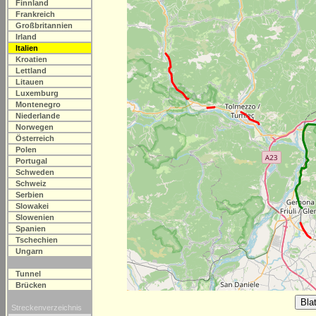
Finnland
Frankreich
Großbritannien
Irland
Italien
Kroatien
Lettland
Litauen
Luxemburg
Montenegro
Niederlande
Norwegen
Österreich
Polen
Portugal
Schweden
Schweiz
Serbien
Slowakei
Slowenien
Spanien
Tschechien
Ungarn
Tunnel
Brücken
Streckenverzeichnis