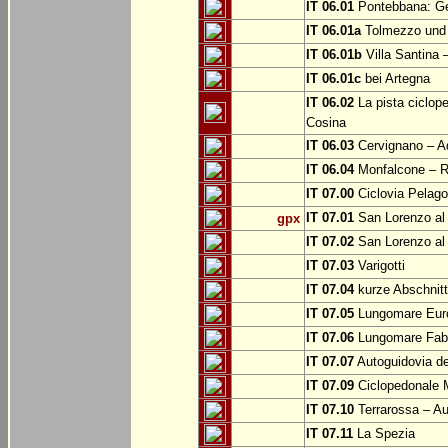
IT 06.01
Pontebbana: Gem
IT 06.01a
Tolmezzo und b
IT 06.01b
Villa Santina 
IT 06.01c
bei Artegna
IT 06.02
La pista ciclope
Cosina
IT 06.03
Cervignano – Aq
IT 06.04
Monfalcone – Ro
IT 07.00
Ciclovia Pelago
IT 07.01
San Lorenzo al 
gpx
IT 07.02
San Lorenzo al
IT 07.03
Varigotti
IT 07.04
kurze Abschnitte
IT 07.05
Lungomare Euro
IT 07.06
Lungomare Fabr
IT 07.07
Autoguidovia de
IT 07.09
Ciclopedonale 
IT 07.10
Terrarossa – Au
IT 07.11
La Spezia