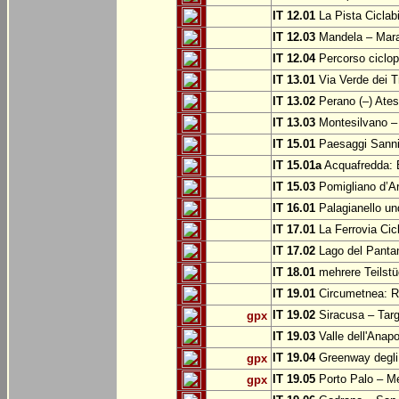
IT 12.01
La Pista Ciclabi
IT 12.03
Mandela – Mar
IT 12.04
Percorso ciclop
IT 13.01
Via Verde dei T
IT 13.02
Perano (–) Ate
IT 13.03
Montesilvano –
IT 15.01
Paesaggi Sannit
IT 15.01a
Acquafredda: 
IT 15.03
Pomigliano d’A
IT 16.01
Palagianello un
IT 17.01
La Ferrovia Cic
IT 17.02
Lago del Pantan
IT 18.01
mehrere Teilstü
IT 19.01
Circumetnea: Ro
IT 19.02
Siracusa – Targ
gpx
IT 19.03
Valle dell'Anapo
IT 19.04
Greenway degli 
gpx
IT 19.05
Porto Palo – Me
gpx