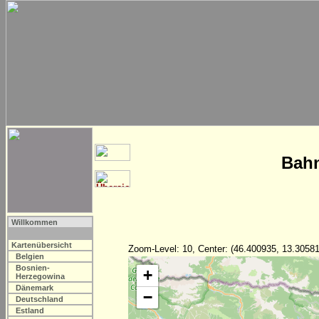
Bahn
Willkommen
Kartenübersicht
Zoom-Level: 10, Center: (46.400935, 13.30581
Belgien
Bosnien-
+
Herzegowina
Dänemark
−
Deutschland
Estland