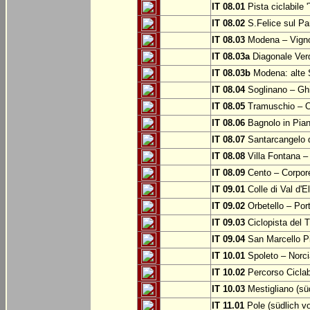
IT 08.01
Pista ciclabile 
IT 08.02
S.Felice sul Pa
IT 08.03
Modena – Vign
IT 08.03a
Diagonale Verd
IT 08.03b
Modena: alte 
IT 08.04
Soglinano – Ghi
IT 08.05
Tramuschio – O
IT 08.06
Bagnolo in Pia
IT 08.07
Santarcangelo 
IT 08.08
Villa Fontana –
IT 08.09
Cento – Corpor
IT 09.01
Colle di Val d'E
IT 09.02
Orbetello – Por
IT 09.03
Ciclopista del T
IT 09.04
San Marcello P
IT 10.01
Spoleto – Norci
IT 10.02
Percorso Ciclab
IT 10.03
Mestigliano (sü
IT 11.01
Pole (südlich v