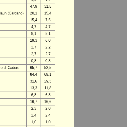
47,9
31,5
daun (Cardano)
20,1
15,4
15,4
7,5
4,7
4,7
8,1
8,1
19,3
6,0
2,7
2,2
2,7
2,7
0,8
0,8
zo di Cadore
65,7
52,5
84,4
69,1
31,6
29,3
13,3
11,8
6,8
6,8
16,7
16,6
2,3
2,0
2,4
2,4
1,0
1,0