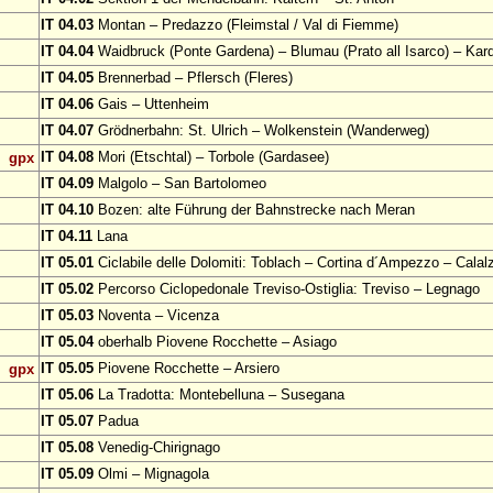
IT 04.03
Montan – Predazzo (Fleimstal / Val di Fiemme)
IT 04.04
Waidbruck (Ponte Gardena) – Blumau (Prato all Isarco) – Kar
IT 04.05
Brennerbad – Pflersch (Fleres)
IT 04.06
Gais – Uttenheim
IT 04.07
Grödnerbahn: St. Ulrich – Wolkenstein (Wanderweg)
IT 04.08
Mori (Etschtal) – Torbole (Gardasee)
gpx
IT 04.09
Malgolo – San Bartolomeo
IT 04.10
Bozen: alte Führung der Bahnstrecke nach Meran
IT 04.11
Lana
IT 05.01
Ciclabile delle Dolomiti: Toblach – Cortina d´Ampezzo – Calal
IT 05.02
Percorso Ciclopedonale Treviso-Ostiglia: Treviso – Legnago
IT 05.03
Noventa – Vicenza
IT 05.04
oberhalb Piovene Rocchette – Asiago
IT 05.05
Piovene Rocchette – Arsiero
gpx
IT 05.06
La Tradotta: Montebelluna – Susegana
IT 05.07
Padua
IT 05.08
Venedig-Chirignago
IT 05.09
Olmi – Mignagola