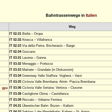
Bahntrassenwege in
Italien
Weg
IT 02.01
Biella – Oropa
IT 02.02
Airasca – Villafranca
IT 02.03
Via della Pietra: Bricherasio – Barge
IT 02.04
Gozzano
IT 03.01
Lavena – Ganna
IT 03.02
Menaggio – Porlezza
IT 03.03
Malnate – Grandate (in Diskussion)
IT 03.04
Greenway Valle Staffora: Voghera – Varzi
IT 03.05
Ciclovia Valle Brembana: Almè– Piazza Brembana
IT 03.06
Ciclovia Valle Seriana: Vertova – Clusone
gpx
IT 03.08
Castiglione Olona – Castellanza
IT 03.09
Rezzato – Vobarno Ferriera
IT 04.01
Überetscher Bahn: Bozen – Kaltern
IT 04.02
Sektion 1 der Mendelbahn: Kaltern – St. Anton