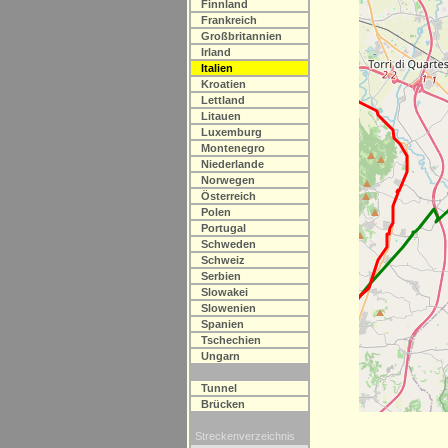
Finnland
Frankreich
Großbritannien
Irland
Italien
Kroatien
Lettland
Litauen
Luxemburg
Montenegro
Niederlande
Norwegen
Österreich
Polen
Portugal
Schweden
Schweiz
Serbien
Slowakei
Slowenien
Spanien
Tschechien
Ungarn
Tunnel
Brücken
Streckenverzeichnis