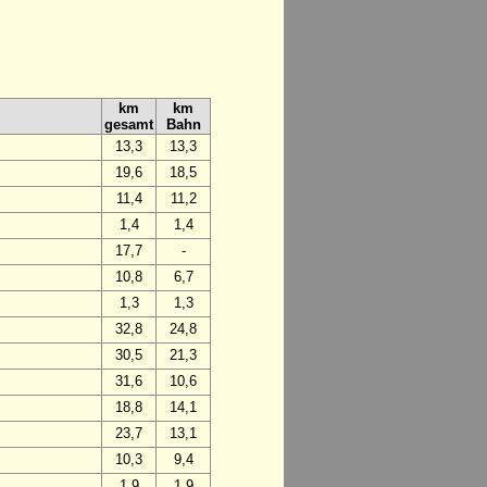
km
km
gesamt
Bahn
13,3
13,3
19,6
18,5
11,4
11,2
1,4
1,4
17,7
-
10,8
6,7
1,3
1,3
32,8
24,8
30,5
21,3
31,6
10,6
18,8
14,1
23,7
13,1
10,3
9,4
1,9
1,9