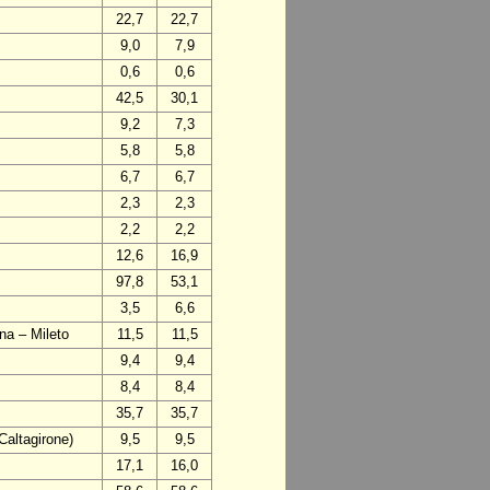
22,7
22,7
9,0
7,9
0,6
0,6
42,5
30,1
9,2
7,3
5,8
5,8
6,7
6,7
2,3
2,3
2,2
2,2
12,6
16,9
97,8
53,1
3,5
6,6
na – Mileto
11,5
11,5
9,4
9,4
8,4
8,4
35,7
35,7
Caltagirone)
9,5
9,5
17,1
16,0