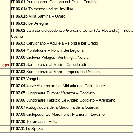
IT 06.01
Pontebbana: Gemona del Friuli – Tarvisio
IT 06.01a
Tolmezzo und bei Invillino
IT 06.01b
Villa Santina – Ovaro
IT 06.01c
bei Artegna
IT 06.02
La pista ciclopedonale Giordano Cottur (Val Rosandra): Trieste
Cosina
IT 06.03
Cervignano – Aquileia – Pontile per Grado
IT 06.04
Monfalcone – Ronchi dei Legionari
IT 07.00
Ciclovia Pelagos: Ventimiglia-Nervia
IT 07.01
San Lorenzo al Mare – Ospedaletti
gpx
IT 07.02
San Lorenzo al Mare – Imperia und Andora
IT 07.03
Varigotti
IT 07.04
kurze Abschnitte bei Albisola und Celle Ligure
IT 07.05
Lungomare Europa: Varazze – Cogoleto
IT 07.06
Lungomare Fabrizio De André: Cogoleto – Arenzano
IT 07.07
Autoguidovia della Madonna della Guardia
IT 07.09
Ciclopedonale Maremonti: Framura – Levanto
IT 07.10
Terrarossa – Aulla
IT 07.11
La Spezia