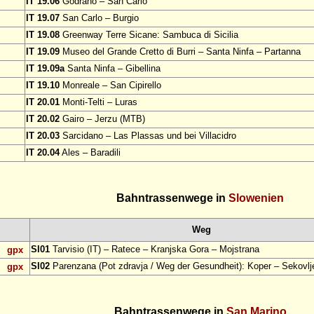
IT 19.06
Godrano – San Carlo
IT 19.07
San Carlo – Burgio
IT 19.08
Greenway Terre Sicane: Sambuca di Sicilia
IT 19.09
Museo del Grande Cretto di Burri – Santa Ninfa – Partanna
IT 19.09a
Santa Ninfa – Gibellina
IT 19.10
Monreale – San Cipirello
IT 20.01
Monti-Telti – Luras
IT 20.02
Gairo – Jerzu (MTB)
IT 20.03
Sarcidano – Las Plassas und bei Villacidro
IT 20.04
Ales – Baradili
Bahntrassenwege in
Slowenien
Weg
SI01
Tarvisio (IT) – Ratece – Kranjska Gora – Mojstrana
gpx
SI02
Parenzana (Pot zdravja / Weg der Gesundheit): Koper – Sekovlj
gpx
Bahntrassenwege in
San Marino