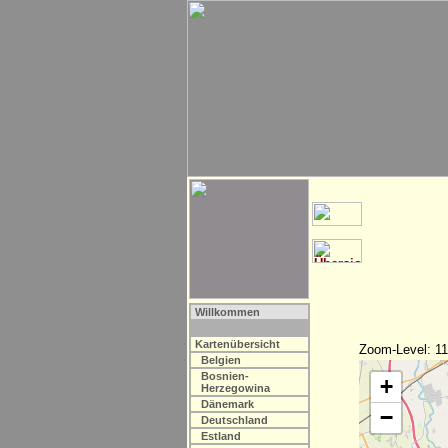
Willkommen
Kartenübersicht
Zoom-Level: 11
Belgien
Bosnien-
+
Herzegowina
Dänemark
−
Deutschland
Estland