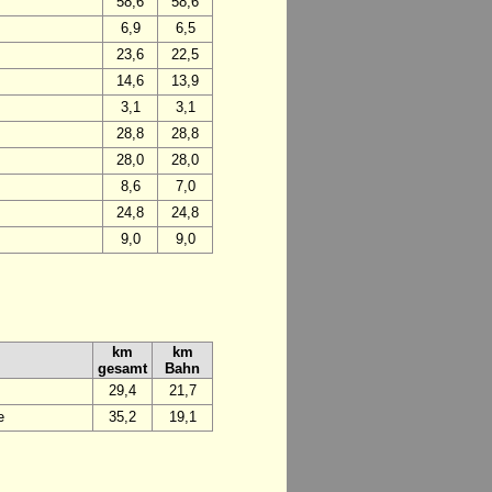
58,6
58,6
6,9
6,5
23,6
22,5
14,6
13,9
3,1
3,1
28,8
28,8
28,0
28,0
8,6
7,0
24,8
24,8
9,0
9,0
km
km
gesamt
Bahn
29,4
21,7
e
35,2
19,1