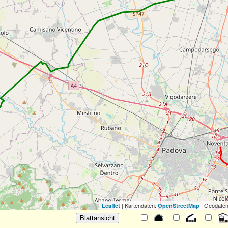
| Kartendaten:
| Geodaten
Leaflet
OpenStreetMap