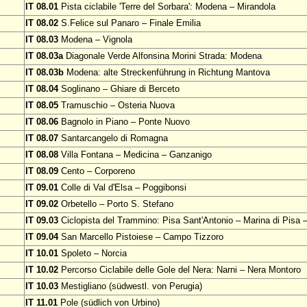
IT 08.01
Pista ciclabile 'Terre del Sorbara': Modena – Mirandola
IT 08.02
S.Felice sul Panaro – Finale Emilia
IT 08.03
Modena – Vignola
IT 08.03a
Diagonale Verde Alfonsina Morini Strada: Modena
IT 08.03b
Modena: alte Streckenführung in Richtung Mantova
IT 08.04
Soglinano – Ghiare di Berceto
IT 08.05
Tramuschio – Osteria Nuova
IT 08.06
Bagnolo in Piano – Ponte Nuovo
IT 08.07
Santarcangelo di Romagna
IT 08.08
Villa Fontana – Medicina – Ganzanigo
IT 08.09
Cento – Corporeno
IT 09.01
Colle di Val d'Elsa – Poggibonsi
IT 09.02
Orbetello – Porto S. Stefano
IT 09.03
Ciclopista del Trammino: Pisa Sant'Antonio – Marina di Pisa –
IT 09.04
San Marcello Pistoiese – Campo Tizzoro
IT 10.01
Spoleto – Norcia
IT 10.02
Percorso Ciclabile delle Gole del Nera: Narni – Nera Montoro
IT 10.03
Mestigliano (südwestl. von Perugia)
IT 11.01
Pole (südlich von Urbino)