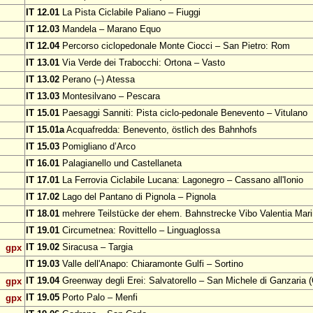
IT 12.01
La Pista Ciclabile Paliano – Fiuggi
IT 12.03
Mandela – Marano Equo
IT 12.04
Percorso ciclopedonale Monte Ciocci – San Pietro: Rom
IT 13.01
Via Verde dei Trabocchi: Ortona – Vasto
IT 13.02
Perano (–) Atessa
IT 13.03
Montesilvano – Pescara
IT 15.01
Paesaggi Sanniti: Pista ciclo-pedonale Benevento – Vitulano
IT 15.01a
Acquafredda: Benevento, östlich des Bahnhofs
IT 15.03
Pomigliano d’Arco
IT 16.01
Palagianello und Castellaneta
IT 17.01
La Ferrovia Ciclabile Lucana: Lagonegro – Cassano all'Ionio
IT 17.02
Lago del Pantano di Pignola – Pignola
IT 18.01
mehrere Teilstücke der ehem. Bahnstrecke Vibo Valentia Mari
IT 19.01
Circumetnea: Rovittello – Linguaglossa
IT 19.02
Siracusa – Targia
gpx
IT 19.03
Valle dell'Anapo: Chiaramonte Gulfi – Sortino
IT 19.04
Greenway degli Erei: Salvatorello – San Michele di Ganzaria (
gpx
IT 19.05
Porto Palo – Menfi
gpx