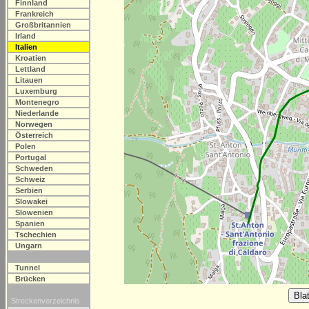
Finnland
Frankreich
Großbritannien
Irland
Italien
Kroatien
Lettland
Litauen
Luxemburg
Montenegro
Niederlande
Norwegen
Österreich
Polen
Portugal
Schweden
Schweiz
Serbien
Slowakei
Slowenien
Spanien
Tschechien
Ungarn
Tunnel
Brücken
Streckenverzeichnis