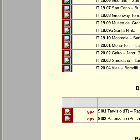
IT 19.06
Godrano – San 
IT 19.07
San Carlo – Bu
IT 19.08
Greenway Terre 
IT 19.09
Museo del Grand
IT 19.09a
Santa Ninfa – 
IT 19.10
Monreale – San 
IT 20.01
Monti-Telti – Lu
IT 20.02
Gairo – Jerzu 
IT 20.03
Sarcidano – Las
IT 20.04
Ales – Baradili
B
SI01
Tarvisio (IT) – Ra
gpx
SI02
Parenzana (Pot zd
gpx
B