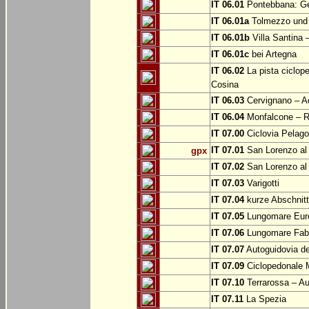
IT 06.01
Pontebbana: Gem
IT 06.01a
Tolmezzo und b
IT 06.01b
Villa Santina 
IT 06.01c
bei Artegna
IT 06.02
La pista ciclope
Cosina
IT 06.03
Cervignano – Aq
IT 06.04
Monfalcone – Ro
IT 07.00
Ciclovia Pelago
IT 07.01
San Lorenzo al 
gpx
IT 07.02
San Lorenzo al
IT 07.03
Varigotti
IT 07.04
kurze Abschnitte
IT 07.05
Lungomare Euro
IT 07.06
Lungomare Fabr
IT 07.07
Autoguidovia de
IT 07.09
Ciclopedonale 
IT 07.10
Terrarossa – Au
IT 07.11
La Spezia