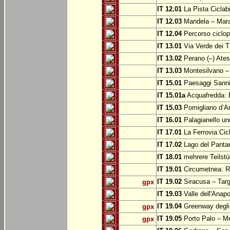
IT 12.01
La Pista Ciclabi
IT 12.03
Mandela – Mar
IT 12.04
Percorso ciclop
IT 13.01
Via Verde dei T
IT 13.02
Perano (–) Ate
IT 13.03
Montesilvano –
IT 15.01
Paesaggi Sannit
IT 15.01a
Acquafredda: 
IT 15.03
Pomigliano d’A
IT 16.01
Palagianello un
IT 17.01
La Ferrovia Cic
IT 17.02
Lago del Pantan
IT 18.01
mehrere Teilstü
IT 19.01
Circumetnea: Ro
IT 19.02
Siracusa – Targ
gpx
IT 19.03
Valle dell'Anapo
IT 19.04
Greenway degli 
gpx
IT 19.05
Porto Palo – Me
gpx