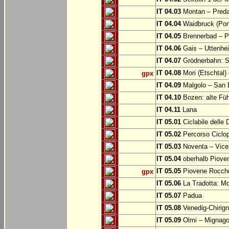
IT 04.03
Montan – Predaz
IT 04.04
Waidbruck (Pont
IT 04.05
Brennerbad – Pf
IT 04.06
Gais – Uttenhe
IT 04.07
Grödnerbahn: St
IT 04.08
Mori (Etschtal)
gpx
IT 04.09
Malgolo – San 
IT 04.10
Bozen: alte Fü
IT 04.11
Lana
IT 05.01
Ciclabile delle
IT 05.02
Percorso Ciclop
IT 05.03
Noventa – Vice
IT 05.04
oberhalb Piove
IT 05.05
Piovene Rocchet
gpx
IT 05.06
La Tradotta: M
IT 05.07
Padua
IT 05.08
Venedig-Chirig
IT 05.09
Olmi – Mignago