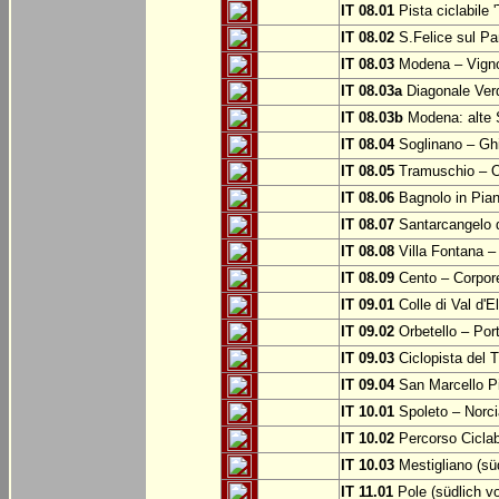
IT 08.01
Pista ciclabile 
IT 08.02
S.Felice sul Pa
IT 08.03
Modena – Vign
IT 08.03a
Diagonale Verd
IT 08.03b
Modena: alte 
IT 08.04
Soglinano – Ghi
IT 08.05
Tramuschio – O
IT 08.06
Bagnolo in Pia
IT 08.07
Santarcangelo 
IT 08.08
Villa Fontana –
IT 08.09
Cento – Corpor
IT 09.01
Colle di Val d'E
IT 09.02
Orbetello – Por
IT 09.03
Ciclopista del T
IT 09.04
San Marcello P
IT 10.01
Spoleto – Norci
IT 10.02
Percorso Ciclab
IT 10.03
Mestigliano (sü
IT 11.01
Pole (südlich v