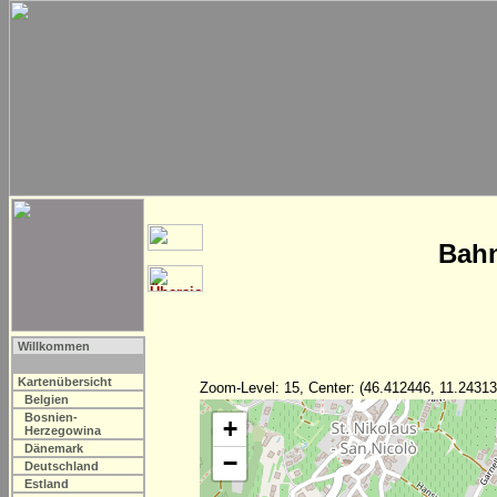
Bahn
Willkommen
Kartenübersicht
Zoom-Level: 15, Center: (46.412446, 11.24313
Belgien
Bosnien-
+
Herzegowina
Dänemark
−
Deutschland
Estland