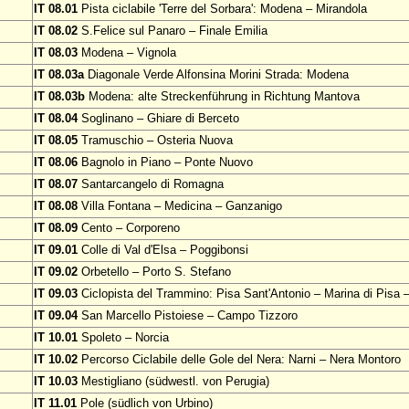
IT 08.01
Pista ciclabile 'Terre del Sorbara': Modena – Mirandola
IT 08.02
S.Felice sul Panaro – Finale Emilia
IT 08.03
Modena – Vignola
IT 08.03a
Diagonale Verde Alfonsina Morini Strada: Modena
IT 08.03b
Modena: alte Streckenführung in Richtung Mantova
IT 08.04
Soglinano – Ghiare di Berceto
IT 08.05
Tramuschio – Osteria Nuova
IT 08.06
Bagnolo in Piano – Ponte Nuovo
IT 08.07
Santarcangelo di Romagna
IT 08.08
Villa Fontana – Medicina – Ganzanigo
IT 08.09
Cento – Corporeno
IT 09.01
Colle di Val d'Elsa – Poggibonsi
IT 09.02
Orbetello – Porto S. Stefano
IT 09.03
Ciclopista del Trammino: Pisa Sant'Antonio – Marina di Pisa –
IT 09.04
San Marcello Pistoiese – Campo Tizzoro
IT 10.01
Spoleto – Norcia
IT 10.02
Percorso Ciclabile delle Gole del Nera: Narni – Nera Montoro
IT 10.03
Mestigliano (südwestl. von Perugia)
IT 11.01
Pole (südlich von Urbino)