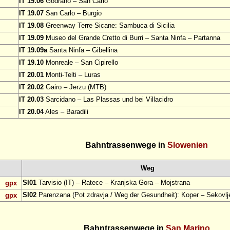
IT 19.06
Godrano – San Carlo
IT 19.07
San Carlo – Burgio
IT 19.08
Greenway Terre Sicane: Sambuca di Sicilia
IT 19.09
Museo del Grande Cretto di Burri – Santa Ninfa – Partanna
IT 19.09a
Santa Ninfa – Gibellina
IT 19.10
Monreale – San Cipirello
IT 20.01
Monti-Telti – Luras
IT 20.02
Gairo – Jerzu (MTB)
IT 20.03
Sarcidano – Las Plassas und bei Villacidro
IT 20.04
Ales – Baradili
Bahntrassenwege in
Slowenien
Weg
SI01
Tarvisio (IT) – Ratece – Kranjska Gora – Mojstrana
gpx
SI02
Parenzana (Pot zdravja / Weg der Gesundheit): Koper – Sekovlj
gpx
Bahntrassenwege in
San Marino