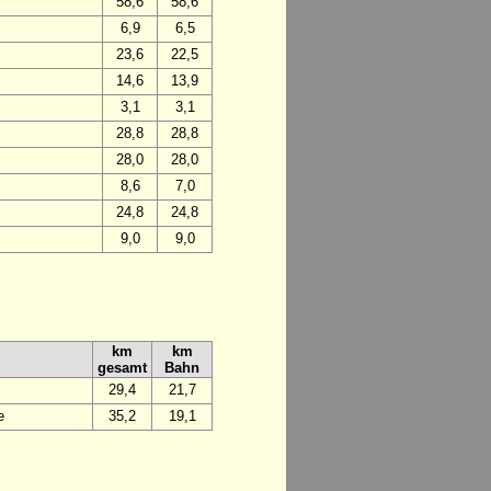
58,6
58,6
6,9
6,5
23,6
22,5
14,6
13,9
3,1
3,1
28,8
28,8
28,0
28,0
8,6
7,0
24,8
24,8
9,0
9,0
km
km
gesamt
Bahn
29,4
21,7
e
35,2
19,1