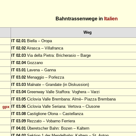
Bahntrassenwege in
Italien
Weg
IT 02.01
Biella – Oropa
IT 02.02
Airasca – Villafranca
IT 02.03
Via della Pietra: Bricherasio – Barge
IT 02.04
Gozzano
IT 03.01
Lavena – Ganna
IT 03.02
Menaggio – Porlezza
IT 03.03
Malnate – Grandate (in Diskussion)
IT 03.04
Greenway Valle Staffora: Voghera – Varzi
IT 03.05
Ciclovia Valle Brembana: Almè– Piazza Brembana
IT 03.06
Ciclovia Valle Seriana: Vertova – Clusone
gpx
IT 03.08
Castiglione Olona – Castellanza
IT 03.09
Rezzato – Vobarno Ferriera
IT 04.01
Überetscher Bahn: Bozen – Kaltern
IT 04.02
Sektion 1 der Mendelbahn: Kaltern – St. Anton