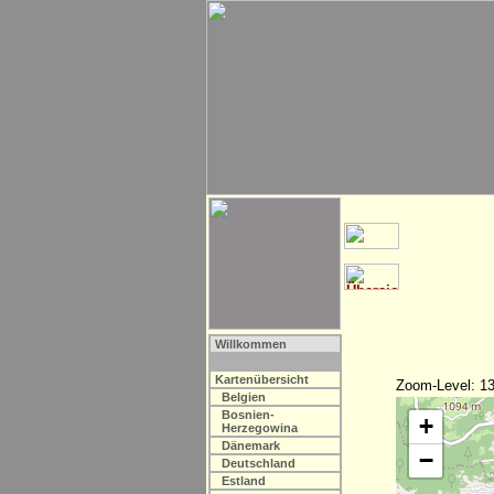
Willkommen
Kartenübersicht
Zoom-Level: 13
Belgien
Bosnien-
+
Herzegowina
Dänemark
−
Deutschland
Estland