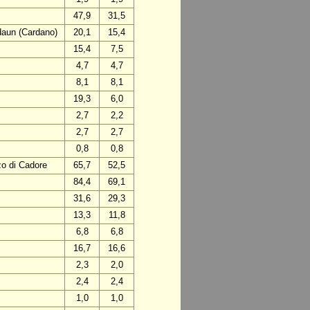
47,9
31,5
daun (Cardano)
20,1
15,4
15,4
7,5
4,7
4,7
8,1
8,1
19,3
6,0
2,7
2,2
2,7
2,7
0,8
0,8
zo di Cadore
65,7
52,5
84,4
69,1
31,6
29,3
13,3
11,8
6,8
6,8
16,7
16,6
2,3
2,0
2,4
2,4
1,0
1,0