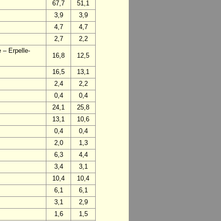
67,7
51,1
3,9
3,9
4,7
4,7
2,7
2,2
 – Erpelle-
16,8
12,5
16,5
13,1
2,4
2,2
0,4
0,4
24,1
25,8
13,1
10,6
0,4
0,4
2,0
1,3
6,3
4,4
3,4
3,1
10,4
10,4
6,1
6,1
3,1
2,9
1,6
1,5