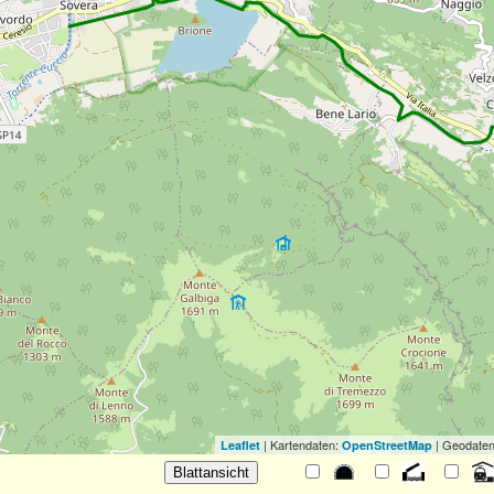
| Kartendaten:
| Geodaten
Leaflet
OpenStreetMap