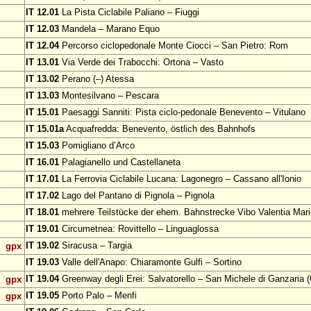
IT 12.01
La Pista Ciclabile Paliano – Fiuggi
IT 12.03
Mandela – Marano Equo
IT 12.04
Percorso ciclopedonale Monte Ciocci – San Pietro: Rom
IT 13.01
Via Verde dei Trabocchi: Ortona – Vasto
IT 13.02
Perano (–) Atessa
IT 13.03
Montesilvano – Pescara
IT 15.01
Paesaggi Sanniti: Pista ciclo-pedonale Benevento – Vitulano
IT 15.01a
Acquafredda: Benevento, östlich des Bahnhofs
IT 15.03
Pomigliano d’Arco
IT 16.01
Palagianello und Castellaneta
IT 17.01
La Ferrovia Ciclabile Lucana: Lagonegro – Cassano all'Ionio
IT 17.02
Lago del Pantano di Pignola – Pignola
IT 18.01
mehrere Teilstücke der ehem. Bahnstrecke Vibo Valentia Mari
IT 19.01
Circumetnea: Rovittello – Linguaglossa
IT 19.02
Siracusa – Targia
gpx
IT 19.03
Valle dell'Anapo: Chiaramonte Gulfi – Sortino
IT 19.04
Greenway degli Erei: Salvatorello – San Michele di Ganzaria (
gpx
IT 19.05
Porto Palo – Menfi
gpx