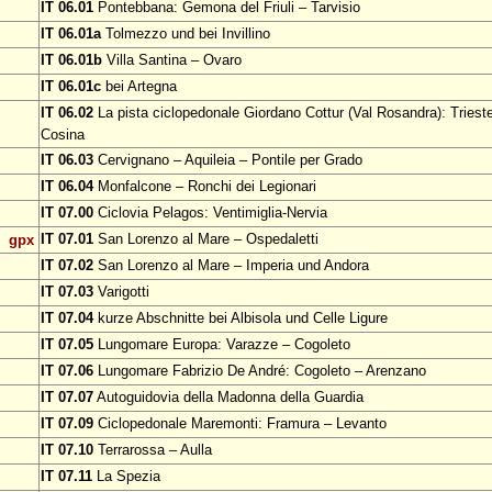
IT 06.01
Pontebbana: Gemona del Friuli – Tarvisio
IT 06.01a
Tolmezzo und bei Invillino
IT 06.01b
Villa Santina – Ovaro
IT 06.01c
bei Artegna
IT 06.02
La pista ciclopedonale Giordano Cottur (Val Rosandra): Trieste
Cosina
IT 06.03
Cervignano – Aquileia – Pontile per Grado
IT 06.04
Monfalcone – Ronchi dei Legionari
IT 07.00
Ciclovia Pelagos: Ventimiglia-Nervia
IT 07.01
San Lorenzo al Mare – Ospedaletti
gpx
IT 07.02
San Lorenzo al Mare – Imperia und Andora
IT 07.03
Varigotti
IT 07.04
kurze Abschnitte bei Albisola und Celle Ligure
IT 07.05
Lungomare Europa: Varazze – Cogoleto
IT 07.06
Lungomare Fabrizio De André: Cogoleto – Arenzano
IT 07.07
Autoguidovia della Madonna della Guardia
IT 07.09
Ciclopedonale Maremonti: Framura – Levanto
IT 07.10
Terrarossa – Aulla
IT 07.11
La Spezia