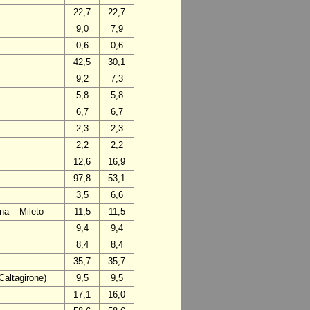
22,7
22,7
9,0
7,9
0,6
0,6
42,5
30,1
9,2
7,3
5,8
5,8
6,7
6,7
2,3
2,3
2,2
2,2
12,6
16,9
97,8
53,1
3,5
6,6
na – Mileto
11,5
11,5
9,4
9,4
8,4
8,4
35,7
35,7
Caltagirone)
9,5
9,5
17,1
16,0