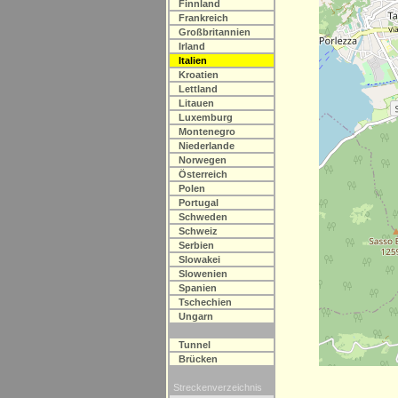
Finnland
Frankreich
Großbritannien
Irland
Italien
Kroatien
Lettland
Litauen
Luxemburg
Montenegro
Niederlande
Norwegen
Österreich
Polen
Portugal
Schweden
Schweiz
Serbien
Slowakei
Slowenien
Spanien
Tschechien
Ungarn
Tunnel
Brücken
Streckenverzeichnis