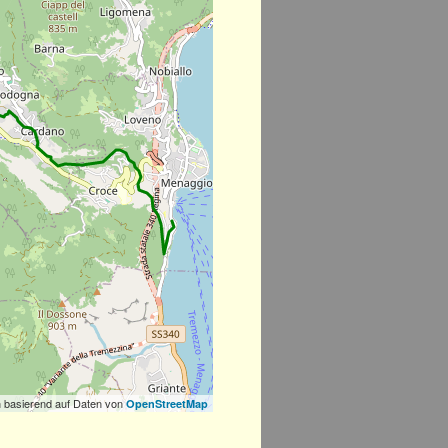
 basierend auf Daten von
OpenStreetMap