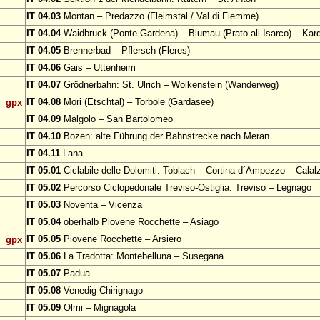
IT 04.03
Montan – Predazzo (Fleimstal / Val di Fiemme)
IT 04.04
Waidbruck (Ponte Gardena) – Blumau (Prato all Isarco) – Kar
IT 04.05
Brennerbad – Pflersch (Fleres)
IT 04.06
Gais – Uttenheim
IT 04.07
Grödnerbahn: St. Ulrich – Wolkenstein (Wanderweg)
IT 04.08
Mori (Etschtal) – Torbole (Gardasee)
gpx
IT 04.09
Malgolo – San Bartolomeo
IT 04.10
Bozen: alte Führung der Bahnstrecke nach Meran
IT 04.11
Lana
IT 05.01
Ciclabile delle Dolomiti: Toblach – Cortina d´Ampezzo – Calal
IT 05.02
Percorso Ciclopedonale Treviso-Ostiglia: Treviso – Legnago
IT 05.03
Noventa – Vicenza
IT 05.04
oberhalb Piovene Rocchette – Asiago
IT 05.05
Piovene Rocchette – Arsiero
gpx
IT 05.06
La Tradotta: Montebelluna – Susegana
IT 05.07
Padua
IT 05.08
Venedig-Chirignago
IT 05.09
Olmi – Mignagola