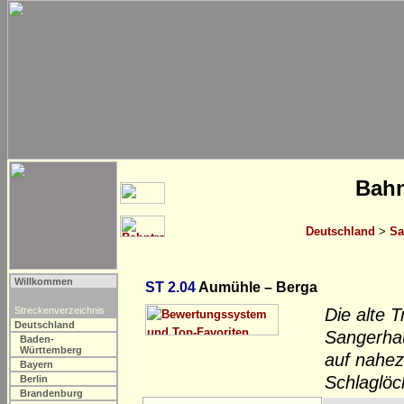
Bahn
Deutschland
>
Sa
Willkommen
ST 2.04
Aumühle – Berga
Streckenverzeichnis
Die alte 
Deutschland
Sangerhau
Baden-
Württemberg
auf nahez
Bayern
Schlaglöc
Berlin
Brandenburg