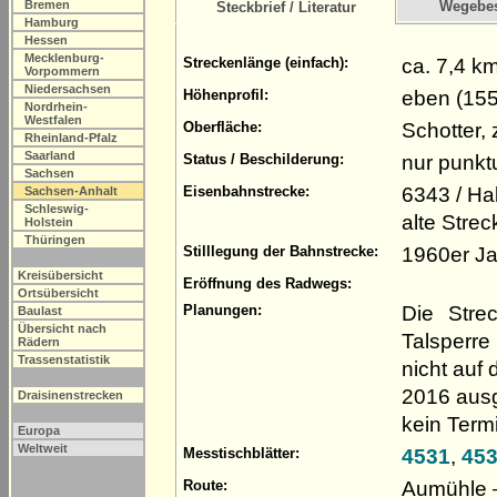
Bremen
Wegebe
Steckbrief / Literatur
Hamburg
Hessen
Mecklenburg-
ca. 7,4 k
Streckenlänge (einfach):
Vorpommern
Niedersachsen
eben (155
Höhenprofil:
Nordrhein-
Westfalen
Schotter, 
Oberfläche:
Rheinland-Pfalz
Saarland
nur punk
Status / Beschilderung:
Sachsen
6343 / Ha
Eisenbahnstrecke:
Sachsen-Anhalt
Schleswig-
alte Stre
Holstein
Thüringen
1960er J
Stilllegung der Bahnstrecke:
Kreisübersicht
Eröffnung des Radwegs:
Ortsübersicht
Die Stre
Planungen:
Baulast
Übersicht nach
Talsperr
Rädern
Trassenstatistik
nicht auf
2016 ausg
Draisinenstrecken
kein Term
Europa
Weltweit
4531
,
45
Messtischblätter:
Aumühle 
Route: