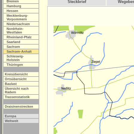
Bremen
Steckbrief
Wegebes
Hamburg
Hessen
Mecklenburg-
Vorpommern
Niedersachsen
Nordrhein-
Westfalen
Rheinland-Pfalz
Saarland
Sachsen
Sachsen-Anhalt
Schleswig-
Holstein
Thüringen
Kreisübersicht
Ortsübersicht
Baulast
Übersicht nach
Rädern
Trassenstatistik
Draisinenstrecken
Europa
Weltweit