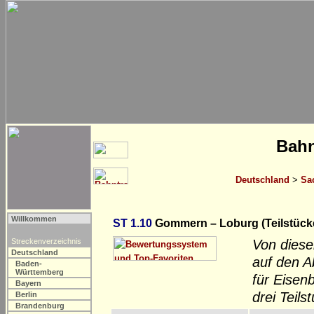
Bahn
Deutschland
>
Sa
Willkommen
ST 1.10
Gommern – Loburg (Teilstück
Streckenverzeichnis
Von dieser
Deutschland
auf den 
Baden-
Württemberg
für Eisen
Bayern
drei Teil
Berlin
Brandenburg