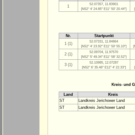
52.07357, 11.83901
1
[N52° 4' 24.85" E11° 50' 20.44"]
Nr.
Startpunkt
52.07331, 11.84864
1 (1)
[N52° 4' 23.92" E11° 50' 55.10"]
[
52.09704, 11.97570
2 (1)
[N52° 5' 49.34" E11° 58' 32.52"]
52.10985, 12.07287
3 (1)
[N52° 6' 35.46" E12° 4' 22.33"]
Kreis- und 
Land
Kreis
ST
Landkreis Jerichower Land
ST
Landkreis Jerichower Land