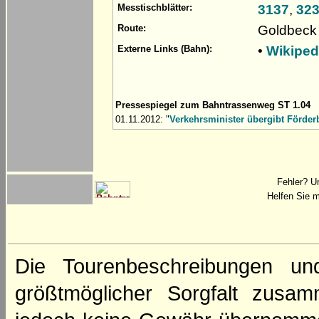
3137
,
32
Messtischblätter:
Goldbeck 
Route:
•
Wikiped
Externe Links (Bahn):
Pressespiegel zum Bahntrassenweg ST 1.04
01.11.2012: "
Verkehrsminister übergibt Förder
Fehler? U
Helfen Sie m
Die Tourenbeschreibungen un
größtmöglicher Sorgfalt zusamm