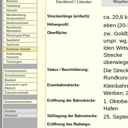
Bremen
Wegebe
Steckbrief / Literatur
Hamburg
Hessen
Mecklenburg-
ca. 20,8 
Streckenlänge (einfach):
Vorpommern
Niedersachsen
eben (20-
Höhenprofil:
Nordrhein-
Westfalen
zw. Goldb
Oberfläche:
Rheinland-Pfalz
urspr. wg
Saarland
Sachsen
Iden Wirt
Sachsen-Anhalt
Strecke 
Schleswig-
Holstein
überwiege
Thüringen
Die Strec
Status / Beschilderung:
Kreisübersicht
Ortsübersicht
Rundkurs
Baulast
Kleinbahn
Übersicht nach
Eisenbahnstrecke:
Rädern
Werben; 
Trassenstatistik
1. Oktobe
Eröffnung der Bahnstrecke:
Draisinenstrecken
Hafen
Europa
25. Sept
Weltweit
Stilllegung der Bahnstrecke:
Eröffnung des Radwegs: