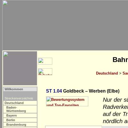
Bahn
Deutschland
>
Sa
Willkommen
ST 1.04
Goldbeck – Werben (Elbe)
Streckenverzeichnis
Nur der s
Deutschland
Radverkeh
Baden-
Württemberg
auf der T
Bayern
nördlich a
Berlin
Brandenburg