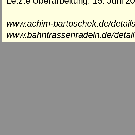
Letzte Überarbeitung: 15. Juni 2
www.achim-bartoschek.de/details
www.bahntrassenradeln.de/detail