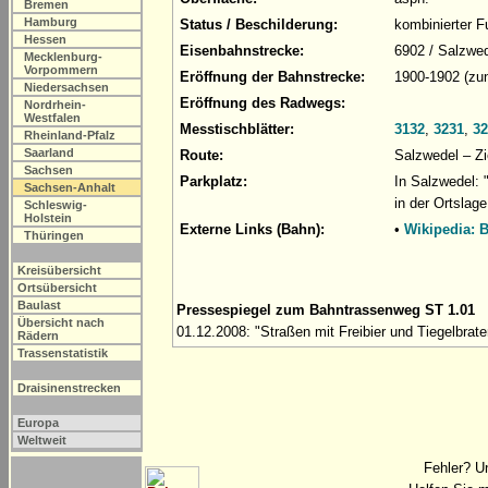
Bremen
Hamburg
Status / Beschilderung:
kombinierter 
Hessen
Eisenbahnstrecke:
6902 / Salzwed
Mecklenburg-
Vorpommern
Eröffnung der Bahnstrecke:
1900-1902 (zu
Niedersachsen
Eröffnung des Radwegs:
Nordrhein-
Westfalen
Messtischblätter:
3132
,
3231
,
32
Rheinland-Pfalz
Saarland
Route:
Salzwedel – Zie
Sachsen
Parkplatz:
In Salzwedel: 
Sachsen-Anhalt
in der Ortslage
Schleswig-
Holstein
Externe Links (Bahn):
•
Wikipedia: 
Thüringen
Kreisübersicht
Ortsübersicht
Baulast
Pressespiegel zum Bahntrassenweg ST 1.01
Übersicht nach
01.12.2008: "Straßen mit Freibier und Tiegelbrat
Rädern
Trassenstatistik
Draisinenstrecken
Europa
Weltweit
Fehler? U