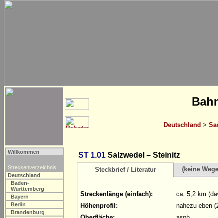
Bahn
Deutschland
>
Sa
Willkommen
ST 1.01
Salzwedel – Steinitz
Streckenverzeichnis
(keine Weg
Steckbrief / Literatur
Deutschland
Baden-
Württemberg
Streckenlänge (einfach):
ca. 5,2 km (da
Bayern
Berlin
Höhenprofil:
nahezu eben (
Brandenburg
Oberfläche:
asph.