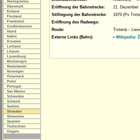
Herzegowina
Dänemark
Eröffnung der Bahnstrecke:
21. Dezember 
Estland
Stilllegung der Bahnstrecke:
1970 (Pv Trste
Finnland
Frankreich
Eröffnung des Radwegs:
Großbritannien
Route:
Trstená – Lies
Irland
Italien
Externe Links (Bahn):
•
Wikipedia: Ž
Kroatien
Lettland
Litauen
Luxemburg
Montenegro
Niederlande
Norwegen
Österreich
Polen
Portugal
San Marino
Schweden
Schweiz
Serbien
Slowakei
Slowenien
Spanien
Tschechien
Ungarn