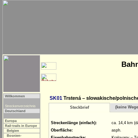
Bahn
Willkommen
SK01
Trstená – slowakische/polnisch
Streckenverzeichnis
(keine Weg
Steckbrief
Deutschland
Europa
Streckenlänge (einfach):
ca. 14,4 km (d
Rail-trails in Europe
Oberfläche:
asph.
Belgien
Bosnien-
Eisenbahnstrecke:
Kralovany – Tr