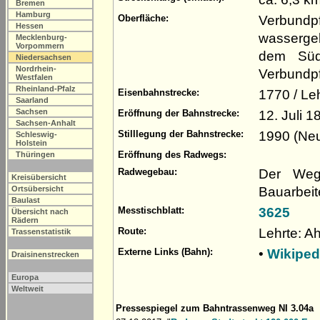
Bremen
Hamburg
Verbundp
Oberfläche:
Hessen
wasserge
Mecklenburg-
Vorpommern
dem Südr
Niedersachsen
Nordrhein-
Verbundpfl
Westfalen
Rheinland-Pfalz
1770 / Le
Eisenbahnstrecke:
Saarland
Sachsen
12. Juli 1
Eröffnung der Bahnstrecke:
Sachsen-Anhalt
1990 (Neu
Stilllegung der Bahnstrecke:
Schleswig-
Holstein
Eröffnung des Radwegs:
Thüringen
Der Weg
Radwegebau:
Kreisübersicht
Bauarbeit
Ortsübersicht
Baulast
3625
Messtischblatt:
Übersicht nach
Rädern
Lehrte: Ah
Route:
Trassenstatistik
•
Wikiped
Externe Links (Bahn):
Draisinenstrecken
Europa
Weltweit
Pressespiegel zum Bahntrassenweg NI 3.04a