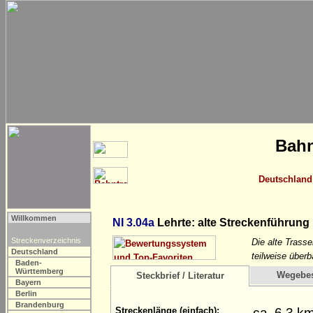
Bahn
Deutschland
Willkommen
NI 3.04a
Lehrte: alte Streckenführung
Streckenverzeichnis
Die alte Trass
Deutschland
teilweise überb
Baden-
Württemberg
Wegebe
Steckbrief / Literatur
Bayern
Berlin
Brandenburg
ca. 6,3 k
Streckenlänge (einfach):