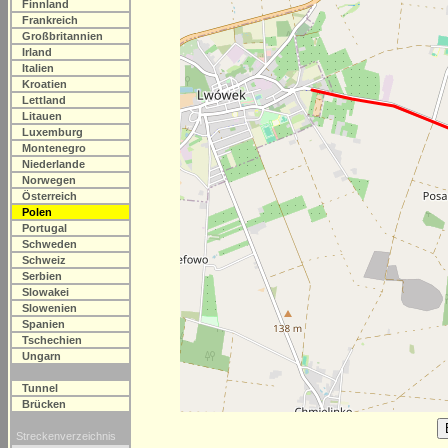
Finnland
Frankreich
Großbritannien
Irland
Italien
Kroatien
Lettland
Litauen
Luxemburg
Montenegro
Niederlande
Norwegen
Österreich
Polen
Portugal
Schweden
Schweiz
Serbien
Slowakei
Slowenien
Spanien
Tschechien
Ungarn
Tunnel
Brücken
Streckenverzeichnis