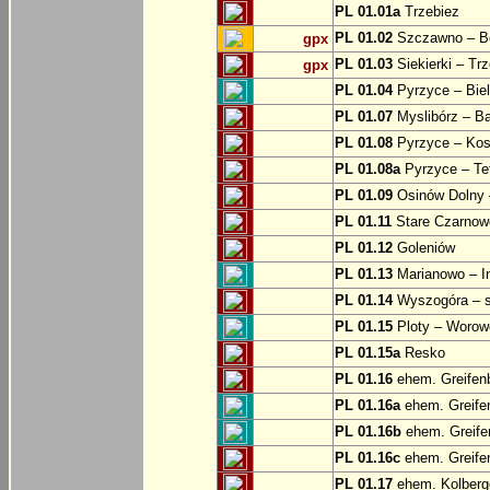
PL 01.01a
Trzebiez
PL 01.02
Szczawno – B
gpx
PL 01.03
Siekierki – Trz
gpx
PL 01.04
Pyrzyce – Biel
PL 01.07
Myslibórz – Ba
PL 01.08
Pyrzyce – Kos
PL 01.08a
Pyrzyce – Te
PL 01.09
Osinów Dolny 
PL 01.11
Stare Czarnowo
PL 01.12
Goleniów
PL 01.13
Marianowo – I
PL 01.14
Wyszogóra – s
PL 01.15
Ploty – Worowo
PL 01.15a
Resko
PL 01.16
ehem. Greifenb
PL 01.16a
ehem. Greifen
PL 01.16b
ehem. Greifen
PL 01.16c
ehem. Greifen
PL 01.17
ehem. Kolberge