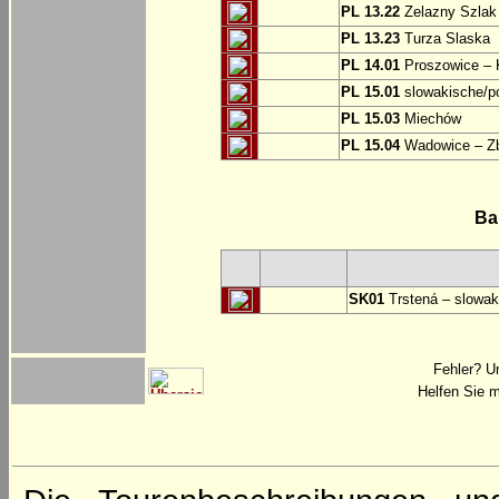
PL 13.22
Zelazny Szlak 
PL 13.23
Turza Slaska
PL 14.01
Proszowice – 
PL 15.01
slowakische/p
PL 15.03
Miechów
PL 15.04
Wadowice – Z
Ba
SK01
Trstená – slowak
Fehler? U
Helfen Sie m