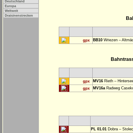
Deutschland
Europa
Weltweit
Draisinenstrecken
Ba
BB10
Wriezen – Altmäd
gpx
Bahntras
MV16
Rieth – Hinterse
gpx
MV16a
Radweg Casekow
gpx
PL 01.01
Dobra – Stole