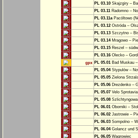
PL 03.10
Skajzgiry – Ba
PL 03.11
Radomno – Now
PL 03.11a
Pacóltowo (No
PL 03.12
Ostróda – Olsz
PL 03.13
Szczytno – Bi
PL 03.14
Mragowo – Pie
PL 03.15
Reszel – südw
PL 03.16
Olecko – Gord
PL 05.01
Bad Muskau – 
gpx
PL 05.04
Stypulów – No
PL 05.05
Zielona Strzal
PL 05.06
Drezdenko – 
PL 05.07
Velo Sprotavia
PL 05.08
Szlichtyngowa
PL 06.01
Oborniki – Sto
PL 06.02
Jastrowie – P
PL 06.03
Sompolno – Wi
PL 06.04
Golancz und 
PL 06.05
Wagrowiec