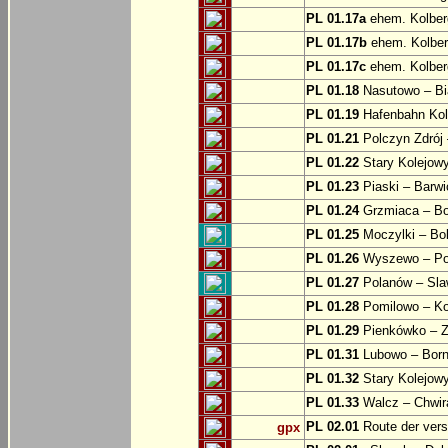
PL 01.17a
ehem. Kolber
PL 01.17b
ehem. Kolber
PL 01.17c
ehem. Kolber
PL 01.18
Nasutowo – Bi
PL 01.19
Hafenbahn Kol
PL 01.21
Polczyn Zdrój 
PL 01.22
Stary Kolejowy
PL 01.23
Piaski – Barwi
PL 01.24
Grzmiaca – Bo
PL 01.25
Moczylki – Bob
PL 01.26
Wyszewo – Po
PL 01.27
Polanów – Slaw
PL 01.28
Pomilowo – Ko
PL 01.29
Pienkówko – Z
PL 01.31
Lubowo – Born
PL 01.32
Stary Kolejow
PL 01.33
Walcz – Chwi
PL 02.01
Route der ver
gpx