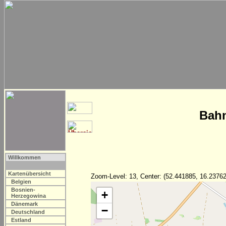
Bahn
Willkommen
Kartenübersicht
Zoom-Level: 13, Center: (52.441885, 16.23762
Belgien
Bosnien-
+
Herzegowina
Dänemark
−
Deutschland
Estland