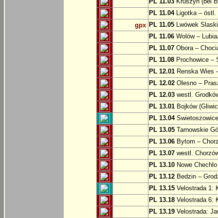
PL 11.03
Kruszyn (bei B
PL 11.04
Ligotka – östl.
PL 11.05
Lwówek Slaski
gpx
PL 11.06
Wolów – Lubia
PL 11.07
Obora – Choci
PL 11.08
Prochowice – 
PL 12.01
Renska Wies –
PL 12.02
Olesno – Prasz
PL 12.03
westl. Grodkó
PL 13.01
Bojków (Gliwic
PL 13.04
Swietoszowice 
PL 13.05
Tarnowskie Gór
PL 13.06
Bytom – Chor
PL 13.07
westl. Chorzó
PL 13.10
Nowe Chechlo 
PL 13.12
Bedzin – Grod
PL 13.15
Velostrada 1: 
PL 13.18
Velostrada 6: 
PL 13.19
Velostrada: J