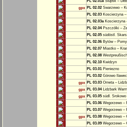
PL 02.01a
Slupsk – Deb
PL 02.02
Swarzewo – K
gpx
PL 02.03
Koscierzyna –
PL 02.03a
Koscierzyna –
PL 02.04
Pszczólki – Ze
PL 02.05
südöstl. Skars
PL 02.06
Bytów – Pomys
PL 02.07
Miastko – Kra
PL 02.08
Westpreußische
PL 02.10
Kwidzyn
PL 03.01
Pieniezno
PL 03.02
Górowo Ilawec
PL 03.03
Orneta – Lidz
gpx
PL 03.04
Lidzbark Warmi
gpx
PL 03.05
südl. Srokowo
gpx
PL 03.06
Wegorzewo – 
PL 03.07
Wegorzewo – 
PL 03.08
Wegorzewo – O
gpx
PL 03.09
Wegorzewo – 