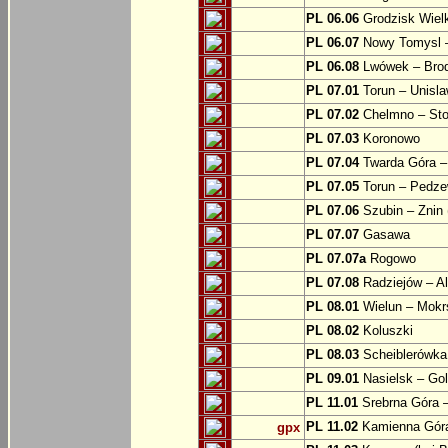
PL 06.06
Grodzisk Wielk
PL 06.07
Nowy Tomysl –
PL 06.08
Lwówek – Bro
PL 07.01
Torun – Unisl
PL 07.02
Chelmno – Sto
PL 07.03
Koronowo
PL 07.04
Twarda Góra 
PL 07.05
Torun – Pedz
PL 07.06
Szubin – Znin 
PL 07.07
Gasawa
PL 07.07a
Rogowo
PL 07.08
Radziejów – A
PL 08.01
Wielun – Mokr
PL 08.02
Koluszki
PL 08.03
Scheiblerówka
PL 09.01
Nasielsk – Go
PL 11.01
Srebrna Góra –
PL 11.02
Kamienna Góra
gpx