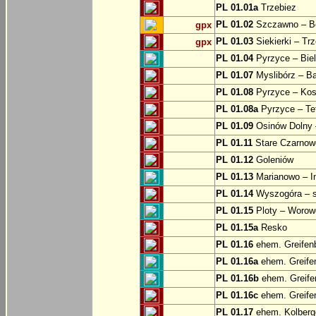
PL 01.01a
Trzebiez
PL 01.02
Szczawno – B
gpx
PL 01.03
Siekierki – Trz
gpx
PL 01.04
Pyrzyce – Biel
PL 01.07
Myslibórz – Ba
PL 01.08
Pyrzyce – Kos
PL 01.08a
Pyrzyce – Te
PL 01.09
Osinów Dolny 
PL 01.11
Stare Czarnowo
PL 01.12
Goleniów
PL 01.13
Marianowo – I
PL 01.14
Wyszogóra – s
PL 01.15
Ploty – Worowo
PL 01.15a
Resko
PL 01.16
ehem. Greifenb
PL 01.16a
ehem. Greifen
PL 01.16b
ehem. Greifen
PL 01.16c
ehem. Greifen
PL 01.17
ehem. Kolberge