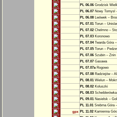
PL 06.06
Grodzisk Wielk
PL 06.07
Nowy Tomysl –
PL 06.08
Lwówek – Bro
PL 07.01
Torun – Unisl
PL 07.02
Chelmno – Sto
PL 07.03
Koronowo
PL 07.04
Twarda Góra 
PL 07.05
Torun – Pedz
PL 07.06
Szubin – Znin 
PL 07.07
Gasawa
PL 07.07a
Rogowo
PL 07.08
Radziejów – A
PL 08.01
Wielun – Mokr
PL 08.02
Koluszki
PL 08.03
Scheiblerówka
PL 09.01
Nasielsk – Go
PL 11.01
Srebrna Góra –
PL 11.02
Kamienna Góra
gpx