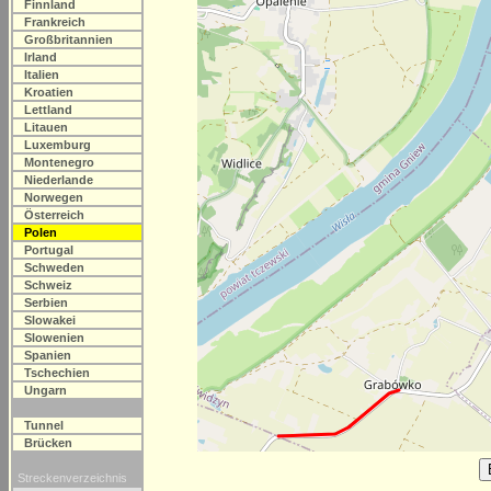
Finnland
Frankreich
Großbritannien
Irland
Italien
Kroatien
Lettland
Litauen
Luxemburg
Montenegro
Niederlande
Norwegen
Österreich
Polen
Portugal
Schweden
Schweiz
Serbien
Slowakei
Slowenien
Spanien
Tschechien
Ungarn
Tunnel
Brücken
Streckenverzeichnis