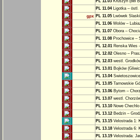
PL 11.03
Kruszyn (bei B
PL 11.04
Ligotka – östl.
PL 11.05
Lwówek Slaski
gpx
PL 11.06
Wolów – Lubia
PL 11.07
Obora – Choci
PL 11.08
Prochowice – 
PL 12.01
Renska Wies –
PL 12.02
Olesno – Prasz
PL 12.03
westl. Grodkó
PL 13.01
Bojków (Gliwic
PL 13.04
Swietoszowice 
PL 13.05
Tarnowskie Gór
PL 13.06
Bytom – Chor
PL 13.07
westl. Chorzó
PL 13.10
Nowe Chechlo 
PL 13.12
Bedzin – Grod
PL 13.15
Velostrada 1: 
PL 13.18
Velostrada 6: 
PL 13.19
Velostrada: J