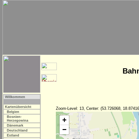
Bahn
Willkommen
Kartenübersicht
Zoom-Level: 13, Center: (53.726068, 18.87416
Belgien
Bosnien-
+
Herzegowina
Dänemark
−
Deutschland
Estland