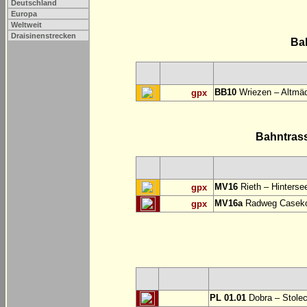
Deutschland
Europa
Weltweit
Draisinenstrecken
Ba
BB10
Wriezen – Altmäd
gpx
Bahntras
MV16
Rieth – Hinterse
gpx
MV16a
Radweg Casekow
gpx
PL 01.01
Dobra – Stole