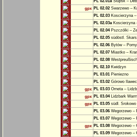
PL 02.01a
Slupsk – Deb
PL 02.02
Swarzewo – K
gpx
PL 02.03
Koscierzyna –
PL 02.03a
Koscierzyna –
PL 02.04
Pszczólki – Ze
PL 02.05
südöstl. Skars
PL 02.06
Bytów – Pomys
PL 02.07
Miastko – Kra
PL 02.08
Westpreußische
PL 02.10
Kwidzyn
PL 03.01
Pieniezno
PL 03.02
Górowo Ilawec
PL 03.03
Orneta – Lidz
gpx
PL 03.04
Lidzbark Warmi
gpx
PL 03.05
südl. Srokowo
gpx
PL 03.06
Wegorzewo – 
PL 03.07
Wegorzewo – 
PL 03.08
Wegorzewo – O
gpx
PL 03.09
Wegorzewo – 