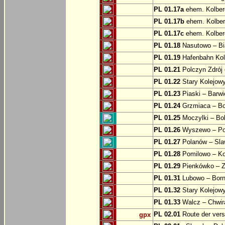
PL 01.17a
ehem. Kolber
PL 01.17b
ehem. Kolber
PL 01.17c
ehem. Kolber
PL 01.18
Nasutowo – Bi
PL 01.19
Hafenbahn Kol
PL 01.21
Polczyn Zdrój 
PL 01.22
Stary Kolejowy
PL 01.23
Piaski – Barwi
PL 01.24
Grzmiaca – Bo
PL 01.25
Moczylki – Bob
PL 01.26
Wyszewo – Po
PL 01.27
Polanów – Slaw
PL 01.28
Pomilowo – Ko
PL 01.29
Pienkówko – Z
PL 01.31
Lubowo – Born
PL 01.32
Stary Kolejow
PL 01.33
Walcz – Chwi
PL 02.01
Route der ver
gpx