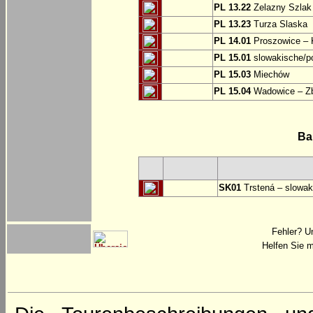
PL 13.22
Zelazny Szlak 
PL 13.23
Turza Slaska
PL 14.01
Proszowice – 
PL 15.01
slowakische/p
PL 15.03
Miechów
PL 15.04
Wadowice – Z
Ba
SK01
Trstená – slowak
Fehler? U
Helfen Sie m