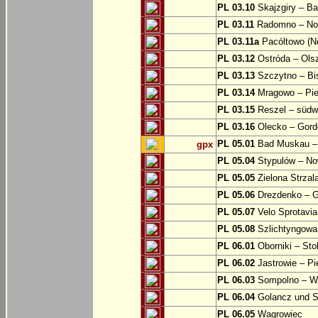
PL 03.10
Skajzgiry – Ba
PL 03.11
Radomno – Now
PL 03.11a
Pacóltowo (No
PL 03.12
Ostróda – Olsz
PL 03.13
Szczytno – Bi
PL 03.14
Mragowo – Pie
PL 03.15
Reszel – südw
PL 03.16
Olecko – Gord
PL 05.01
Bad Muskau – 
gpx
PL 05.04
Stypulów – No
PL 05.05
Zielona Strzal
PL 05.06
Drezdenko – 
PL 05.07
Velo Sprotavia
PL 05.08
Szlichtyngowa
PL 06.01
Oborniki – Sto
PL 06.02
Jastrowie – P
PL 06.03
Sompolno – Wi
PL 06.04
Golancz und 
PL 06.05
Wagrowiec