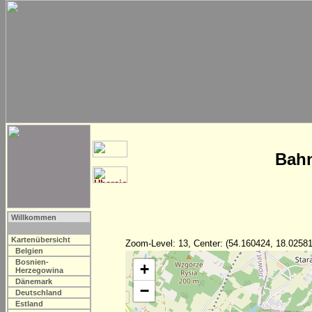
Bahn
Willkommen
Kartenübersicht
Zoom-Level: 13, Center: (54.160424, 18.02581
Belgien
Bosnien-
+
Herzegowina
Dänemark
−
Deutschland
Estland