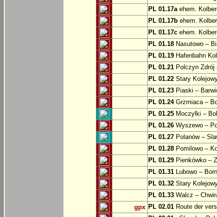
PL 01.17a
ehem. Kolber
PL 01.17b
ehem. Kolber
PL 01.17c
ehem. Kolber
PL 01.18
Nasutowo – Bi
PL 01.19
Hafenbahn Kol
PL 01.21
Polczyn Zdrój 
PL 01.22
Stary Kolejowy
PL 01.23
Piaski – Barwi
PL 01.24
Grzmiaca – Bo
PL 01.25
Moczylki – Bob
PL 01.26
Wyszewo – Po
PL 01.27
Polanów – Slaw
PL 01.28
Pomilowo – Ko
PL 01.29
Pienkówko – Z
PL 01.31
Lubowo – Born
PL 01.32
Stary Kolejow
PL 01.33
Walcz – Chwi
PL 02.01
Route der ver
gpx