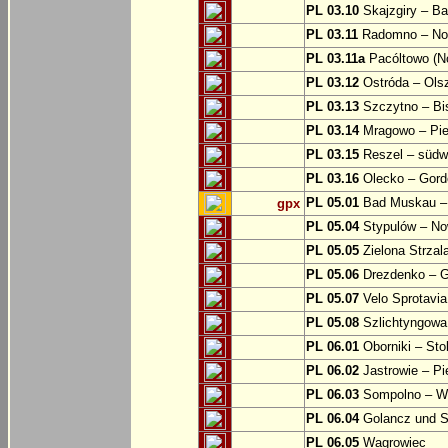
PL 03.10
Skajzgiry – Ba
PL 03.11
Radomno – Now
PL 03.11a
Pacóltowo (No
PL 03.12
Ostróda – Olsz
PL 03.13
Szczytno – Bi
PL 03.14
Mragowo – Pie
PL 03.15
Reszel – südw
PL 03.16
Olecko – Gord
PL 05.01
Bad Muskau – 
gpx
PL 05.04
Stypulów – No
PL 05.05
Zielona Strzal
PL 05.06
Drezdenko – 
PL 05.07
Velo Sprotavia
PL 05.08
Szlichtyngowa
PL 06.01
Oborniki – Sto
PL 06.02
Jastrowie – P
PL 06.03
Sompolno – Wi
PL 06.04
Golancz und 
PL 06.05
Wagrowiec