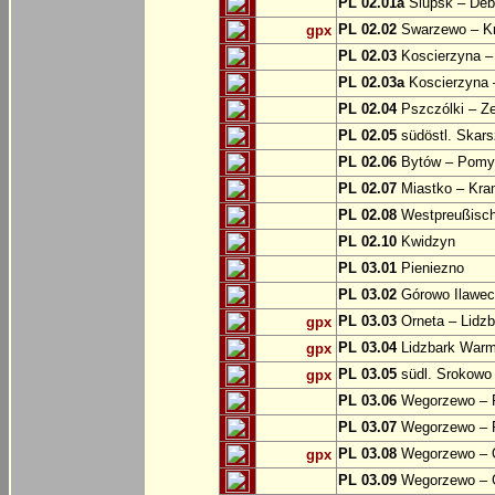
PL 02.01a
Slupsk – Deb
PL 02.02
Swarzewo – K
gpx
PL 02.03
Koscierzyna –
PL 02.03a
Koscierzyna –
PL 02.04
Pszczólki – Ze
PL 02.05
südöstl. Skars
PL 02.06
Bytów – Pomys
PL 02.07
Miastko – Kra
PL 02.08
Westpreußische
PL 02.10
Kwidzyn
PL 03.01
Pieniezno
PL 03.02
Górowo Ilawec
PL 03.03
Orneta – Lidz
gpx
PL 03.04
Lidzbark Warmi
gpx
PL 03.05
südl. Srokowo
gpx
PL 03.06
Wegorzewo – 
PL 03.07
Wegorzewo – 
PL 03.08
Wegorzewo – O
gpx
PL 03.09
Wegorzewo – 