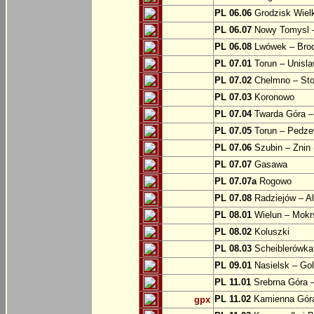
PL 06.06
Grodzisk Wielk
PL 06.07
Nowy Tomysl –
PL 06.08
Lwówek – Bro
PL 07.01
Torun – Unisl
PL 07.02
Chelmno – Sto
PL 07.03
Koronowo
PL 07.04
Twarda Góra 
PL 07.05
Torun – Pedz
PL 07.06
Szubin – Znin 
PL 07.07
Gasawa
PL 07.07a
Rogowo
PL 07.08
Radziejów – A
PL 08.01
Wielun – Mokr
PL 08.02
Koluszki
PL 08.03
Scheiblerówka
PL 09.01
Nasielsk – Go
PL 11.01
Srebrna Góra –
PL 11.02
Kamienna Góra
gpx