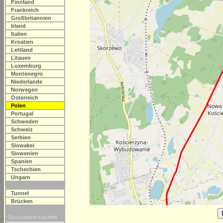
Finnland
Frankreich
Großbritannien
Irland
Italien
Kroatien
Lettland
Litauen
Luxemburg
Montenegro
Niederlande
Norwegen
Österreich
Polen
Portugal
Schweden
Schweiz
Serbien
Slowakei
Slowenien
Spanien
Tschechien
Ungarn
Tunnel
Brücken
Streckenverzeichnis