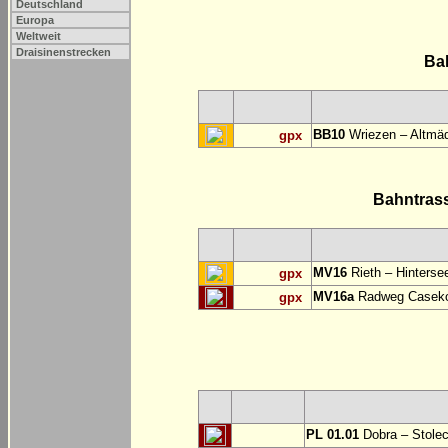
Deutschland
Europa
Weltweit
Draisinenstrecken
Ba
BB10
Wriezen – Altmäd
gpx
Bahntras
MV16
Rieth – Hinterse
gpx
MV16a
Radweg Casekow
gpx
PL 01.01
Dobra – Stole