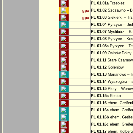
PL 01.01a
Trzebiez
PL 01.02
Szczawno – B
gpx
PL 01.03
Siekierki – Trz
gpx
PL 01.04
Pyrzyce – Biel
PL 01.07
Myslibórz – Ba
PL 01.08
Pyrzyce – Kos
PL 01.08a
Pyrzyce – Te
PL 01.09
Osinów Dolny 
PL 01.11
Stare Czarnowo
PL 01.12
Goleniów
PL 01.13
Marianowo – I
PL 01.14
Wyszogóra – s
PL 01.15
Ploty – Worowo
PL 01.15a
Resko
PL 01.16
ehem. Greifenb
PL 01.16a
ehem. Greifen
PL 01.16b
ehem. Greifen
PL 01.16c
ehem. Greifen
PL 01.17
ehem. Kolberge