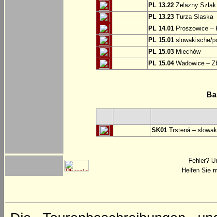
PL 13.22
Zelazny Szlak 
PL 13.23
Turza Slaska
PL 14.01
Proszowice – 
PL 15.01
slowakische/p
PL 15.03
Miechów
PL 15.04
Wadowice – Z
Ba
SK01
Trstená – slowak
Fehler? U
Helfen Sie m