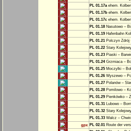
PL 01.17a
ehem. Kolber
PL 01.17b
ehem. Kolber
PL 01.17c
ehem. Kolber
PL 01.18
Nasutowo – Bi
PL 01.19
Hafenbahn Kol
PL 01.21
Polczyn Zdrój 
PL 01.22
Stary Kolejowy
PL 01.23
Piaski – Barwi
PL 01.24
Grzmiaca – Bo
PL 01.25
Moczylki – Bob
PL 01.26
Wyszewo – Po
PL 01.27
Polanów – Slaw
PL 01.28
Pomilowo – Ko
PL 01.29
Pienkówko – Z
PL 01.31
Lubowo – Born
PL 01.32
Stary Kolejow
PL 01.33
Walcz – Chwi
PL 02.01
Route der ver
gpx