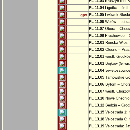
PL 11.03
Kruszyn (bei B
PL 11.04
Ligotka – östl.
PL 11.05
Lwówek Slaski
gpx
PL 11.06
Wolów – Lubia
PL 11.07
Obora – Choci
PL 11.08
Prochowice – 
PL 12.01
Renska Wies –
PL 12.02
Olesno – Prasz
PL 12.03
westl. Grodkó
PL 13.01
Bojków (Gliwic
PL 13.04
Swietoszowice 
PL 13.05
Tarnowskie Gór
PL 13.06
Bytom – Chor
PL 13.07
westl. Chorzó
PL 13.10
Nowe Chechlo 
PL 13.12
Bedzin – Grod
PL 13.15
Velostrada 1: 
PL 13.18
Velostrada 6: 
PL 13.19
Velostrada: J