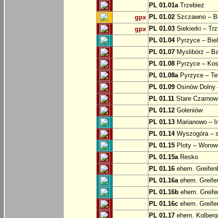
PL 01.01a
Trzebiez
PL 01.02
Szczawno – B
gpx
PL 01.03
Siekierki – Trz
gpx
PL 01.04
Pyrzyce – Biel
PL 01.07
Myslibórz – Ba
PL 01.08
Pyrzyce – Kos
PL 01.08a
Pyrzyce – Te
PL 01.09
Osinów Dolny 
PL 01.11
Stare Czarnowo
PL 01.12
Goleniów
PL 01.13
Marianowo – I
PL 01.14
Wyszogóra – s
PL 01.15
Ploty – Worowo
PL 01.15a
Resko
PL 01.16
ehem. Greifenb
PL 01.16a
ehem. Greifen
PL 01.16b
ehem. Greifen
PL 01.16c
ehem. Greifen
PL 01.17
ehem. Kolberge