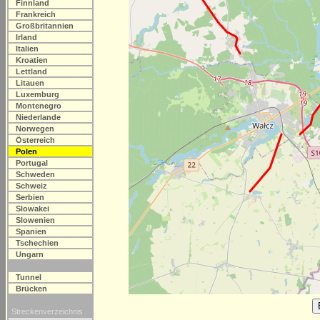
Finnland
Frankreich
Großbritannien
Irland
Italien
Kroatien
Lettland
Litauen
Luxemburg
Montenegro
Niederlande
Norwegen
Österreich
Polen
Portugal
Schweden
Schweiz
Serbien
Slowakei
Slowenien
Spanien
Tschechien
Ungarn
Tunnel
Brücken
Streckenverzeichnis