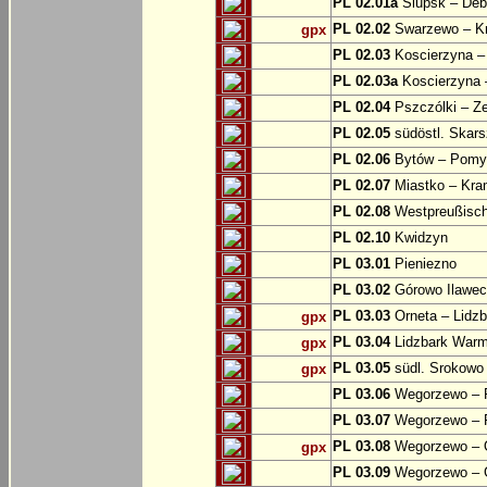
PL 02.01a
Slupsk – Deb
PL 02.02
Swarzewo – K
gpx
PL 02.03
Koscierzyna –
PL 02.03a
Koscierzyna –
PL 02.04
Pszczólki – Ze
PL 02.05
südöstl. Skars
PL 02.06
Bytów – Pomys
PL 02.07
Miastko – Kra
PL 02.08
Westpreußische
PL 02.10
Kwidzyn
PL 03.01
Pieniezno
PL 03.02
Górowo Ilawec
PL 03.03
Orneta – Lidz
gpx
PL 03.04
Lidzbark Warmi
gpx
PL 03.05
südl. Srokowo
gpx
PL 03.06
Wegorzewo – 
PL 03.07
Wegorzewo – 
PL 03.08
Wegorzewo – O
gpx
PL 03.09
Wegorzewo – 