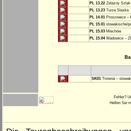
PL 13.22
Zelazny Szlak 
PL 13.23
Turza Slaska
PL 14.01
Proszowice – 
PL 15.01
slowakische/p
PL 15.03
Miechów
PL 15.04
Wadowice – Z
Ba
SK01
Trstená – slowak
Fehler? U
Helfen Sie m