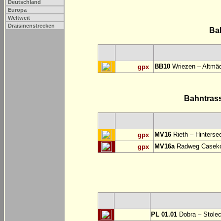
Deutschland
Europa
Weltweit
Draisinenstrecken
Ba
BB10
Wriezen – Altmäd
gpx
Bahntras
MV16
Rieth – Hinterse
gpx
MV16a
Radweg Casekow
gpx
PL 01.01
Dobra – Stole