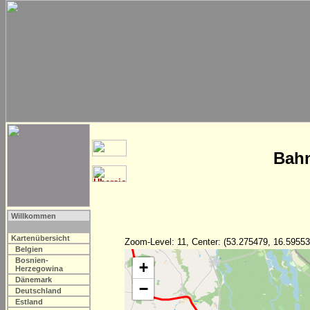
Bahn
Willkommen
Kartenübersicht
Zoom-Level: 11, Center: (53.275479, 16.59553
Belgien
Bosnien-
+
Herzegowina
Dänemark
−
Deutschland
Estland