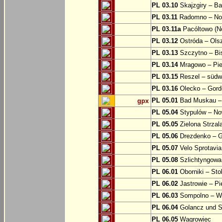
PL 03.10
Skajzgiry – Ba
PL 03.11
Radomno – Now
PL 03.11a
Pacóltowo (No
PL 03.12
Ostróda – Olsz
PL 03.13
Szczytno – Bi
PL 03.14
Mragowo – Pie
PL 03.15
Reszel – südw
PL 03.16
Olecko – Gord
PL 05.01
Bad Muskau – 
gpx
PL 05.04
Stypulów – No
PL 05.05
Zielona Strzal
PL 05.06
Drezdenko – 
PL 05.07
Velo Sprotavia
PL 05.08
Szlichtyngowa
PL 06.01
Oborniki – Sto
PL 06.02
Jastrowie – P
PL 06.03
Sompolno – Wi
PL 06.04
Golancz und 
PL 06.05
Wagrowiec