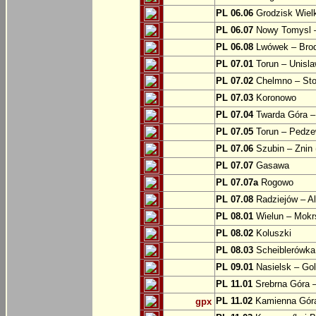
PL 06.06
Grodzisk Wielk
PL 06.07
Nowy Tomysl –
PL 06.08
Lwówek – Bro
PL 07.01
Torun – Unisl
PL 07.02
Chelmno – Sto
PL 07.03
Koronowo
PL 07.04
Twarda Góra 
PL 07.05
Torun – Pedz
PL 07.06
Szubin – Znin 
PL 07.07
Gasawa
PL 07.07a
Rogowo
PL 07.08
Radziejów – A
PL 08.01
Wielun – Mokr
PL 08.02
Koluszki
PL 08.03
Scheiblerówka
PL 09.01
Nasielsk – Go
PL 11.01
Srebrna Góra –
PL 11.02
Kamienna Góra
gpx