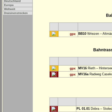
Deutschland
Europa
Weltweit
Draisinenstrecken
Ba
BB10
Wriezen – Altmäd
gpx
Bahntras
MV16
Rieth – Hinterse
gpx
MV16a
Radweg Casekow
gpx
PL 01.01
Dobra – Stole