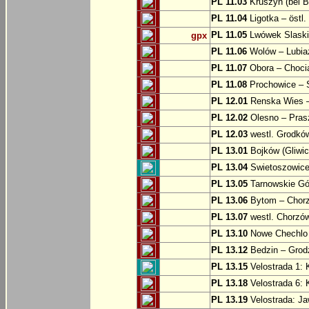
PL 11.03
Kruszyn (bei B
PL 11.04
Ligotka – östl.
PL 11.05
Lwówek Slaski
gpx
PL 11.06
Wolów – Lubia
PL 11.07
Obora – Choci
PL 11.08
Prochowice – 
PL 12.01
Renska Wies –
PL 12.02
Olesno – Prasz
PL 12.03
westl. Grodkó
PL 13.01
Bojków (Gliwic
PL 13.04
Swietoszowice 
PL 13.05
Tarnowskie Gór
PL 13.06
Bytom – Chor
PL 13.07
westl. Chorzó
PL 13.10
Nowe Chechlo 
PL 13.12
Bedzin – Grod
PL 13.15
Velostrada 1: 
PL 13.18
Velostrada 6: 
PL 13.19
Velostrada: J