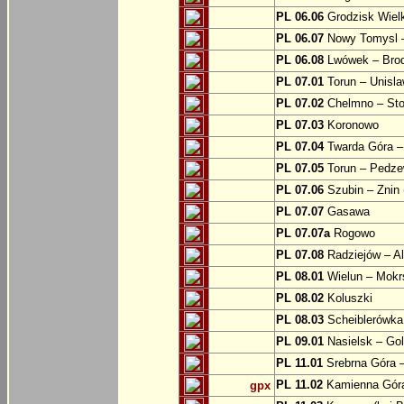
PL 06.06
Grodzisk Wielk
PL 06.07
Nowy Tomysl –
PL 06.08
Lwówek – Bro
PL 07.01
Torun – Unisl
PL 07.02
Chelmno – Sto
PL 07.03
Koronowo
PL 07.04
Twarda Góra 
PL 07.05
Torun – Pedz
PL 07.06
Szubin – Znin 
PL 07.07
Gasawa
PL 07.07a
Rogowo
PL 07.08
Radziejów – A
PL 08.01
Wielun – Mokr
PL 08.02
Koluszki
PL 08.03
Scheiblerówka
PL 09.01
Nasielsk – Go
PL 11.01
Srebrna Góra –
PL 11.02
Kamienna Góra
gpx