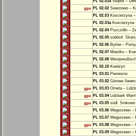
PL 02.01a
Slupsk – Deb
PL 02.02
Swarzewo – K
gpx
PL 02.03
Koscierzyna –
PL 02.03a
Koscierzyna –
PL 02.04
Pszczólki – Ze
PL 02.05
südöstl. Skars
PL 02.06
Bytów – Pomys
PL 02.07
Miastko – Kra
PL 02.08
Westpreußische
PL 02.10
Kwidzyn
PL 03.01
Pieniezno
PL 03.02
Górowo Ilawec
PL 03.03
Orneta – Lidz
gpx
PL 03.04
Lidzbark Warmi
gpx
PL 03.05
südl. Srokowo
gpx
PL 03.06
Wegorzewo – 
PL 03.07
Wegorzewo – 
PL 03.08
Wegorzewo – O
gpx
PL 03.09
Wegorzewo – 