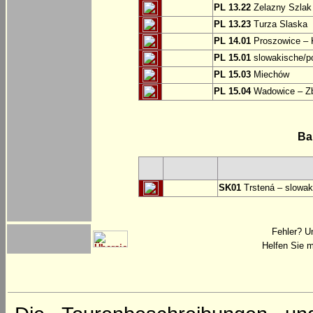
PL 13.22
Zelazny Szlak 
PL 13.23
Turza Slaska
PL 14.01
Proszowice – 
PL 15.01
slowakische/p
PL 15.03
Miechów
PL 15.04
Wadowice – Z
Ba
SK01
Trstená – slowak
Fehler? U
Helfen Sie m