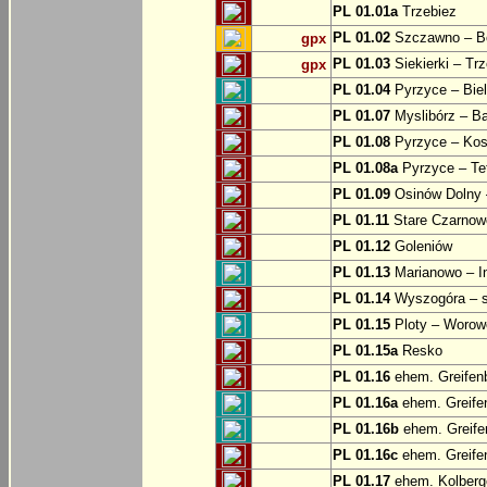
PL 01.01a
Trzebiez
PL 01.02
Szczawno – B
gpx
PL 01.03
Siekierki – Trz
gpx
PL 01.04
Pyrzyce – Biel
PL 01.07
Myslibórz – Ba
PL 01.08
Pyrzyce – Kos
PL 01.08a
Pyrzyce – Te
PL 01.09
Osinów Dolny 
PL 01.11
Stare Czarnowo
PL 01.12
Goleniów
PL 01.13
Marianowo – I
PL 01.14
Wyszogóra – s
PL 01.15
Ploty – Worowo
PL 01.15a
Resko
PL 01.16
ehem. Greifenb
PL 01.16a
ehem. Greifen
PL 01.16b
ehem. Greifen
PL 01.16c
ehem. Greifen
PL 01.17
ehem. Kolberge