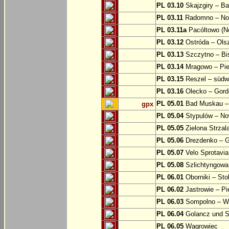
PL 03.10
Skajzgiry – Ba
PL 03.11
Radomno – Now
PL 03.11a
Pacóltowo (No
PL 03.12
Ostróda – Olsz
PL 03.13
Szczytno – Bi
PL 03.14
Mragowo – Pie
PL 03.15
Reszel – südw
PL 03.16
Olecko – Gord
PL 05.01
Bad Muskau – 
gpx
PL 05.04
Stypulów – No
PL 05.05
Zielona Strzal
PL 05.06
Drezdenko – 
PL 05.07
Velo Sprotavia
PL 05.08
Szlichtyngowa
PL 06.01
Oborniki – Sto
PL 06.02
Jastrowie – P
PL 06.03
Sompolno – Wi
PL 06.04
Golancz und 
PL 06.05
Wagrowiec