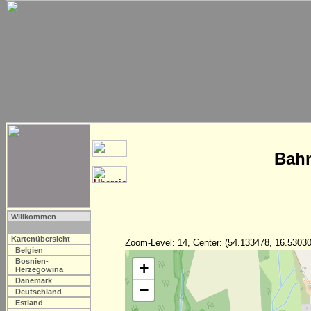
Bahn
Willkommen
Kartenübersicht
Zoom-Level: 14, Center: (54.133478, 16.53030
Belgien
Bosnien-
+
Herzegowina
Dänemark
−
Deutschland
Estland