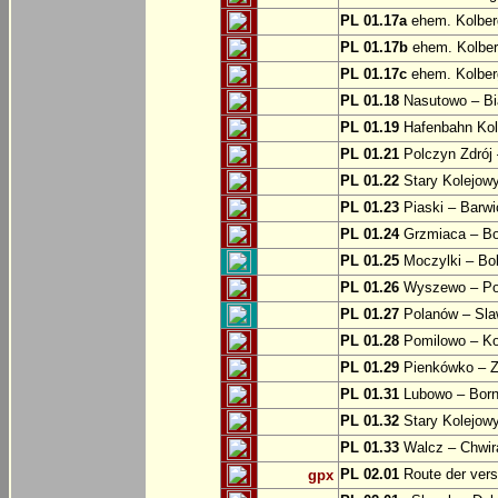
PL 01.17a
ehem. Kolber
PL 01.17b
ehem. Kolber
PL 01.17c
ehem. Kolber
PL 01.18
Nasutowo – Bi
PL 01.19
Hafenbahn Kol
PL 01.21
Polczyn Zdrój 
PL 01.22
Stary Kolejowy
PL 01.23
Piaski – Barwi
PL 01.24
Grzmiaca – Bo
PL 01.25
Moczylki – Bob
PL 01.26
Wyszewo – Po
PL 01.27
Polanów – Slaw
PL 01.28
Pomilowo – Ko
PL 01.29
Pienkówko – Z
PL 01.31
Lubowo – Born
PL 01.32
Stary Kolejow
PL 01.33
Walcz – Chwi
PL 02.01
Route der ver
gpx