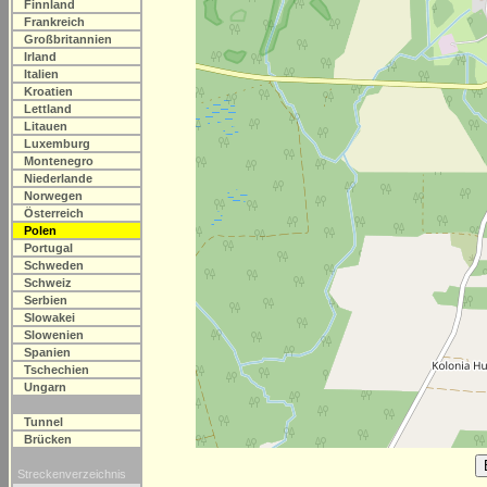
Finnland
Frankreich
Großbritannien
Irland
Italien
Kroatien
Lettland
Litauen
Luxemburg
Montenegro
Niederlande
Norwegen
Österreich
Polen
Portugal
Schweden
Schweiz
Serbien
Slowakei
Slowenien
Spanien
Tschechien
Ungarn
Tunnel
Brücken
Streckenverzeichnis