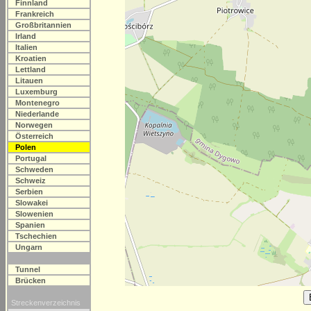
Finnland
Frankreich
Großbritannien
Irland
Italien
Kroatien
Lettland
Litauen
Luxemburg
Montenegro
Niederlande
Norwegen
Österreich
Polen
Portugal
Schweden
Schweiz
Serbien
Slowakei
Slowenien
Spanien
Tschechien
Ungarn
Tunnel
Brücken
Streckenverzeichnis