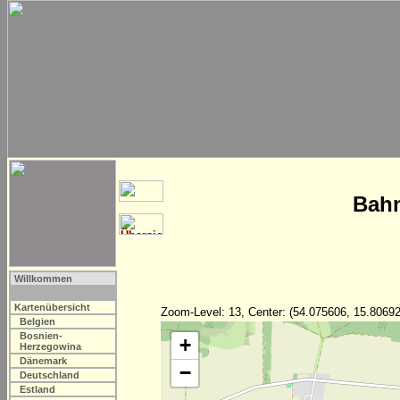
Bahn
Willkommen
Kartenübersicht
Zoom-Level: 13, Center: (54.075606, 15.80692
Belgien
Bosnien-
+
Herzegowina
Dänemark
−
Deutschland
Estland