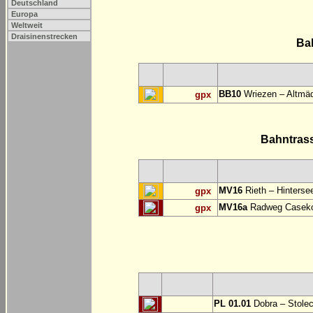
Deutschland
Europa
Weltweit
Draisinenstrecken
Ba
BB10
Wriezen – Altmäd
gpx
Bahntras
MV16
Rieth – Hinterse
gpx
MV16a
Radweg Casekow
gpx
PL 01.01
Dobra – Stole