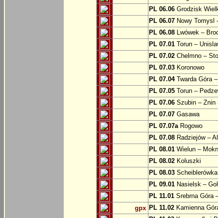
PL 06.06
Grodzisk Wielk
PL 06.07
Nowy Tomysl –
PL 06.08
Lwówek – Bro
PL 07.01
Torun – Unisl
PL 07.02
Chelmno – Sto
PL 07.03
Koronowo
PL 07.04
Twarda Góra 
PL 07.05
Torun – Pedz
PL 07.06
Szubin – Znin 
PL 07.07
Gasawa
PL 07.07a
Rogowo
PL 07.08
Radziejów – A
PL 08.01
Wielun – Mokr
PL 08.02
Koluszki
PL 08.03
Scheiblerówka
PL 09.01
Nasielsk – Go
PL 11.01
Srebrna Góra –
PL 11.02
Kamienna Góra
gpx