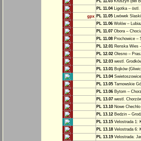
PL 11.03
Kruszyn (bei B
PL 11.04
Ligotka – östl.
PL 11.05
Lwówek Slaski
gpx
PL 11.06
Wolów – Lubia
PL 11.07
Obora – Choci
PL 11.08
Prochowice – 
PL 12.01
Renska Wies –
PL 12.02
Olesno – Prasz
PL 12.03
westl. Grodkó
PL 13.01
Bojków (Gliwic
PL 13.04
Swietoszowice 
PL 13.05
Tarnowskie Gór
PL 13.06
Bytom – Chor
PL 13.07
westl. Chorzó
PL 13.10
Nowe Chechlo 
PL 13.12
Bedzin – Grod
PL 13.15
Velostrada 1: 
PL 13.18
Velostrada 6: 
PL 13.19
Velostrada: J