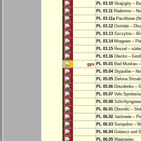
PL 03.10
Skajzgiry – Ba
PL 03.11
Radomno – Now
PL 03.11a
Pacóltowo (No
PL 03.12
Ostróda – Olsz
PL 03.13
Szczytno – Bi
PL 03.14
Mragowo – Pie
PL 03.15
Reszel – südw
PL 03.16
Olecko – Gord
PL 05.01
Bad Muskau – 
gpx
PL 05.04
Stypulów – No
PL 05.05
Zielona Strzal
PL 05.06
Drezdenko – 
PL 05.07
Velo Sprotavia
PL 05.08
Szlichtyngowa
PL 06.01
Oborniki – Sto
PL 06.02
Jastrowie – P
PL 06.03
Sompolno – Wi
PL 06.04
Golancz und 
PL 06.05
Wagrowiec