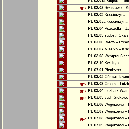
PL 02.01a
Slupsk – Deb
PL 02.02
Swarzewo – K
gpx
PL 02.03
Koscierzyna –
PL 02.03a
Koscierzyna –
PL 02.04
Pszczólki – Ze
PL 02.05
südöstl. Skars
PL 02.06
Bytów – Pomys
PL 02.07
Miastko – Kra
PL 02.08
Westpreußische
PL 02.10
Kwidzyn
PL 03.01
Pieniezno
PL 03.02
Górowo Ilawec
PL 03.03
Orneta – Lidz
gpx
PL 03.04
Lidzbark Warmi
gpx
PL 03.05
südl. Srokowo
gpx
PL 03.06
Wegorzewo – 
PL 03.07
Wegorzewo – 
PL 03.08
Wegorzewo – O
gpx
PL 03.09
Wegorzewo – 