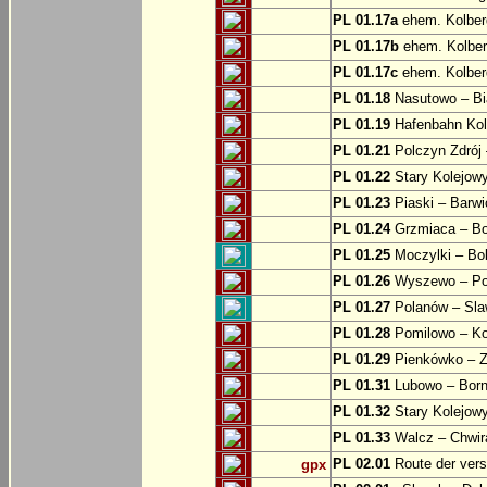
PL 01.17a
ehem. Kolber
PL 01.17b
ehem. Kolber
PL 01.17c
ehem. Kolber
PL 01.18
Nasutowo – Bi
PL 01.19
Hafenbahn Kol
PL 01.21
Polczyn Zdrój 
PL 01.22
Stary Kolejowy
PL 01.23
Piaski – Barwi
PL 01.24
Grzmiaca – Bo
PL 01.25
Moczylki – Bob
PL 01.26
Wyszewo – Po
PL 01.27
Polanów – Slaw
PL 01.28
Pomilowo – Ko
PL 01.29
Pienkówko – Z
PL 01.31
Lubowo – Born
PL 01.32
Stary Kolejow
PL 01.33
Walcz – Chwi
PL 02.01
Route der ver
gpx