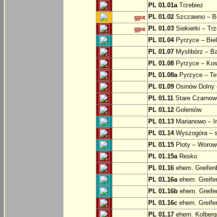
PL 01.01a
Trzebiez
PL 01.02
Szczawno – B
gpx
PL 01.03
Siekierki – Trz
gpx
PL 01.04
Pyrzyce – Biel
PL 01.07
Myslibórz – Ba
PL 01.08
Pyrzyce – Kos
PL 01.08a
Pyrzyce – Te
PL 01.09
Osinów Dolny 
PL 01.11
Stare Czarnowo
PL 01.12
Goleniów
PL 01.13
Marianowo – I
PL 01.14
Wyszogóra – s
PL 01.15
Ploty – Worowo
PL 01.15a
Resko
PL 01.16
ehem. Greifenb
PL 01.16a
ehem. Greifen
PL 01.16b
ehem. Greifen
PL 01.16c
ehem. Greifen
PL 01.17
ehem. Kolberge