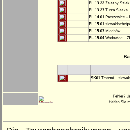
PL 13.22
Zelazny Szlak 
PL 13.23
Turza Slaska
PL 14.01
Proszowice – 
PL 15.01
slowakische/p
PL 15.03
Miechów
PL 15.04
Wadowice – Z
Ba
SK01
Trstená – slowak
Fehler? U
Helfen Sie m