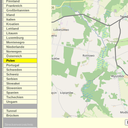
Finnland
Frankreich
Großbritannien
Irland
Italien
Kroatien
Lettland
Litauen
Luxemburg
Montenegro
Niederlande
Norwegen
Österreich
Polen
Portugal
Schweden
Schweiz
Serbien
Slowakei
Slowenien
Spanien
Tschechien
Ungarn
Tunnel
Brücken
Streckenverzeichnis