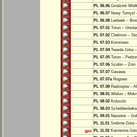
PL 06.06
Grodzisk Wielk
PL 06.07
Nowy Tomysl –
PL 06.08
Lwówek – Bro
PL 07.01
Torun – Unisl
PL 07.02
Chelmno – Sto
PL 07.03
Koronowo
PL 07.04
Twarda Góra 
PL 07.05
Torun – Pedz
PL 07.06
Szubin – Znin 
PL 07.07
Gasawa
PL 07.07a
Rogowo
PL 07.08
Radziejów – A
PL 08.01
Wielun – Mokr
PL 08.02
Koluszki
PL 08.03
Scheiblerówka
PL 09.01
Nasielsk – Go
PL 11.01
Srebrna Góra –
PL 11.02
Kamienna Góra
gpx