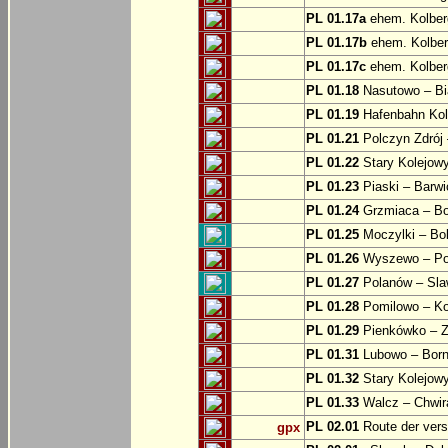
PL 01.17a
ehem. Kolber
PL 01.17b
ehem. Kolber
PL 01.17c
ehem. Kolber
PL 01.18
Nasutowo – Bi
PL 01.19
Hafenbahn Kol
PL 01.21
Polczyn Zdrój 
PL 01.22
Stary Kolejowy
PL 01.23
Piaski – Barwi
PL 01.24
Grzmiaca – Bo
PL 01.25
Moczylki – Bob
PL 01.26
Wyszewo – Po
PL 01.27
Polanów – Slaw
PL 01.28
Pomilowo – Ko
PL 01.29
Pienkówko – Z
PL 01.31
Lubowo – Born
PL 01.32
Stary Kolejow
PL 01.33
Walcz – Chwi
PL 02.01
Route der ver
gpx