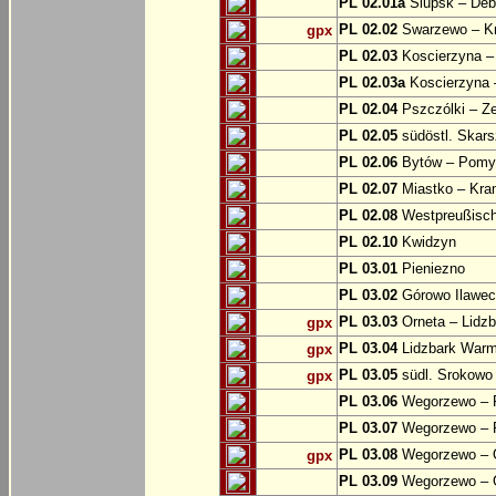
PL 02.01a
Slupsk – Deb
PL 02.02
Swarzewo – K
gpx
PL 02.03
Koscierzyna –
PL 02.03a
Koscierzyna –
PL 02.04
Pszczólki – Ze
PL 02.05
südöstl. Skars
PL 02.06
Bytów – Pomys
PL 02.07
Miastko – Kra
PL 02.08
Westpreußische
PL 02.10
Kwidzyn
PL 03.01
Pieniezno
PL 03.02
Górowo Ilawec
PL 03.03
Orneta – Lidz
gpx
PL 03.04
Lidzbark Warmi
gpx
PL 03.05
südl. Srokowo
gpx
PL 03.06
Wegorzewo – 
PL 03.07
Wegorzewo – 
PL 03.08
Wegorzewo – O
gpx
PL 03.09
Wegorzewo – 