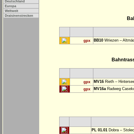
Deutschland
Europa
Weltweit
Draisinenstrecken
Ba
BB10
Wriezen – Altmäd
gpx
Bahntras
MV16
Rieth – Hinterse
gpx
MV16a
Radweg Casekow
gpx
PL 01.01
Dobra – Stole