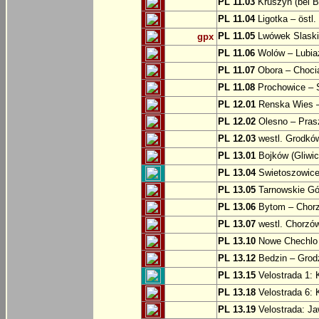
PL 11.03
Kruszyn (bei B
PL 11.04
Ligotka – östl.
PL 11.05
Lwówek Slaski
gpx
PL 11.06
Wolów – Lubia
PL 11.07
Obora – Choci
PL 11.08
Prochowice – 
PL 12.01
Renska Wies –
PL 12.02
Olesno – Prasz
PL 12.03
westl. Grodkó
PL 13.01
Bojków (Gliwic
PL 13.04
Swietoszowice 
PL 13.05
Tarnowskie Gór
PL 13.06
Bytom – Chor
PL 13.07
westl. Chorzó
PL 13.10
Nowe Chechlo 
PL 13.12
Bedzin – Grod
PL 13.15
Velostrada 1: 
PL 13.18
Velostrada 6: 
PL 13.19
Velostrada: J