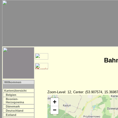
Bahn
Willkommen
Kartenübersicht
Zoom-Level: 12, Center: (53.907574, 15.36987
Belgien
Bosnien-
+
Herzegowina
Dänemark
−
Deutschland
Estland