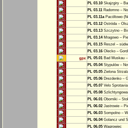
PL 03.10
Skajzgiry – Ba
PL 03.11
Radomno – Now
PL 03.11a
Pacóltowo (No
PL 03.12
Ostróda – Olsz
PL 03.13
Szczytno – Bi
PL 03.14
Mragowo – Pie
PL 03.15
Reszel – südw
PL 03.16
Olecko – Gord
PL 05.01
Bad Muskau – 
gpx
PL 05.04
Stypulów – No
PL 05.05
Zielona Strzal
PL 05.06
Drezdenko – 
PL 05.07
Velo Sprotavia
PL 05.08
Szlichtyngowa
PL 06.01
Oborniki – Sto
PL 06.02
Jastrowie – P
PL 06.03
Sompolno – Wi
PL 06.04
Golancz und 
PL 06.05
Wagrowiec