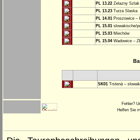
PL 13.22
Zelazny Szlak 
PL 13.23
Turza Slaska
PL 14.01
Proszowice – 
PL 15.01
slowakische/p
PL 15.03
Miechów
PL 15.04
Wadowice – Z
Ba
SK01
Trstená – slowak
Fehler? U
Helfen Sie m