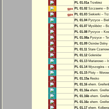
PL 01.01a
Trzebiez
PL 01.02
Szczawno – B
gpx
PL 01.03
Siekierki – Trz
gpx
PL 01.04
Pyrzyce – Biel
PL 01.07
Myslibórz – Ba
PL 01.08
Pyrzyce – Kos
PL 01.08a
Pyrzyce – Te
PL 01.09
Osinów Dolny 
PL 01.11
Stare Czarnowo
PL 01.12
Goleniów
PL 01.13
Marianowo – I
PL 01.14
Wyszogóra – s
PL 01.15
Ploty – Worowo
PL 01.15a
Resko
PL 01.16
ehem. Greifenb
PL 01.16a
ehem. Greifen
PL 01.16b
ehem. Greifen
PL 01.16c
ehem. Greifen
PL 01.17
ehem. Kolberge