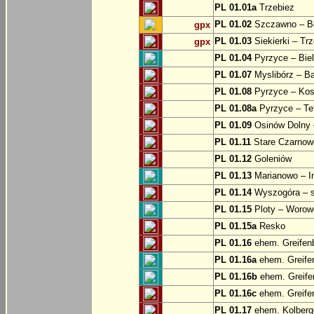
PL 01.01a
Trzebiez
PL 01.02
Szczawno – B
gpx
PL 01.03
Siekierki – Trz
gpx
PL 01.04
Pyrzyce – Biel
PL 01.07
Myslibórz – Ba
PL 01.08
Pyrzyce – Kos
PL 01.08a
Pyrzyce – Te
PL 01.09
Osinów Dolny 
PL 01.11
Stare Czarnowo
PL 01.12
Goleniów
PL 01.13
Marianowo – I
PL 01.14
Wyszogóra – s
PL 01.15
Ploty – Worowo
PL 01.15a
Resko
PL 01.16
ehem. Greifenb
PL 01.16a
ehem. Greifen
PL 01.16b
ehem. Greifen
PL 01.16c
ehem. Greifen
PL 01.17
ehem. Kolberge