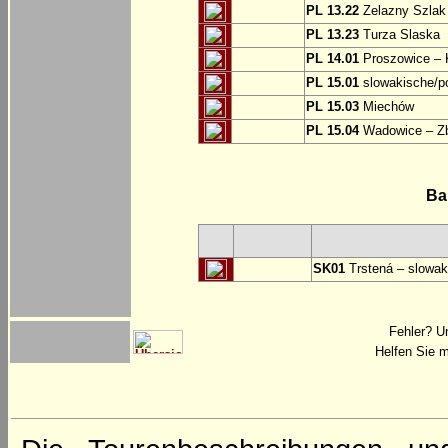
PL 13.22
Zelazny Szlak 
PL 13.23
Turza Slaska
PL 14.01
Proszowice – 
PL 15.01
slowakische/p
PL 15.03
Miechów
PL 15.04
Wadowice – Z
Ba
SK01
Trstená – slowak
Fehler? U
Helfen Sie m