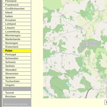
Finnland
Frankreich
Großbritannien
Irland
Italien
Kroatien
Lettland
Litauen
Luxemburg
Montenegro
Niederlande
Norwegen
Österreich
Polen
Portugal
Schweden
Schweiz
Serbien
Slowakei
Slowenien
Spanien
Tschechien
Ungarn
Tunnel
Brücken
Streckenverzeichnis