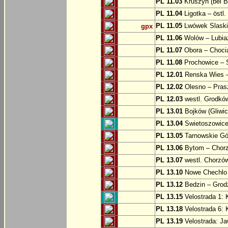
PL 11.03
Kruszyn (bei B
PL 11.04
Ligotka – östl.
PL 11.05
Lwówek Slaski
gpx
PL 11.06
Wolów – Lubia
PL 11.07
Obora – Choci
PL 11.08
Prochowice – 
PL 12.01
Renska Wies –
PL 12.02
Olesno – Prasz
PL 12.03
westl. Grodkó
PL 13.01
Bojków (Gliwic
PL 13.04
Swietoszowice 
PL 13.05
Tarnowskie Gór
PL 13.06
Bytom – Chor
PL 13.07
westl. Chorzó
PL 13.10
Nowe Chechlo 
PL 13.12
Bedzin – Grod
PL 13.15
Velostrada 1: 
PL 13.18
Velostrada 6: 
PL 13.19
Velostrada: J