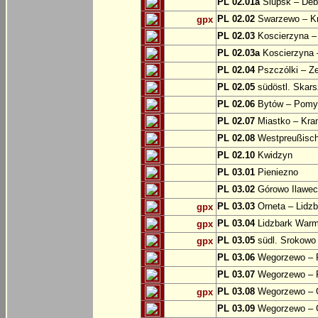
PL 02.01a
Slupsk – Deb
PL 02.02
Swarzewo – K
gpx
PL 02.03
Koscierzyna –
PL 02.03a
Koscierzyna –
PL 02.04
Pszczólki – Ze
PL 02.05
südöstl. Skars
PL 02.06
Bytów – Pomys
PL 02.07
Miastko – Kra
PL 02.08
Westpreußische
PL 02.10
Kwidzyn
PL 03.01
Pieniezno
PL 03.02
Górowo Ilawec
PL 03.03
Orneta – Lidz
gpx
PL 03.04
Lidzbark Warmi
gpx
PL 03.05
südl. Srokowo
gpx
PL 03.06
Wegorzewo – 
PL 03.07
Wegorzewo – 
PL 03.08
Wegorzewo – O
gpx
PL 03.09
Wegorzewo – 