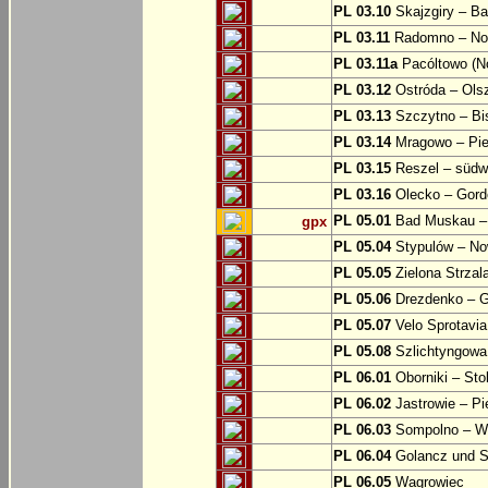
PL 03.10
Skajzgiry – Ba
PL 03.11
Radomno – Now
PL 03.11a
Pacóltowo (No
PL 03.12
Ostróda – Olsz
PL 03.13
Szczytno – Bi
PL 03.14
Mragowo – Pie
PL 03.15
Reszel – südw
PL 03.16
Olecko – Gord
PL 05.01
Bad Muskau – 
gpx
PL 05.04
Stypulów – No
PL 05.05
Zielona Strzal
PL 05.06
Drezdenko – 
PL 05.07
Velo Sprotavia
PL 05.08
Szlichtyngowa
PL 06.01
Oborniki – Sto
PL 06.02
Jastrowie – P
PL 06.03
Sompolno – Wi
PL 06.04
Golancz und 
PL 06.05
Wagrowiec