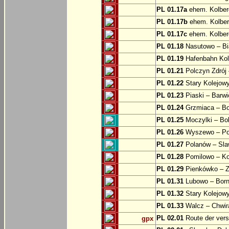
PL 01.17a
ehem. Kolber
PL 01.17b
ehem. Kolber
PL 01.17c
ehem. Kolber
PL 01.18
Nasutowo – Bi
PL 01.19
Hafenbahn Kol
PL 01.21
Polczyn Zdrój 
PL 01.22
Stary Kolejowy
PL 01.23
Piaski – Barwi
PL 01.24
Grzmiaca – Bo
PL 01.25
Moczylki – Bob
PL 01.26
Wyszewo – Po
PL 01.27
Polanów – Slaw
PL 01.28
Pomilowo – Ko
PL 01.29
Pienkówko – Z
PL 01.31
Lubowo – Born
PL 01.32
Stary Kolejow
PL 01.33
Walcz – Chwi
PL 02.01
Route der ver
gpx