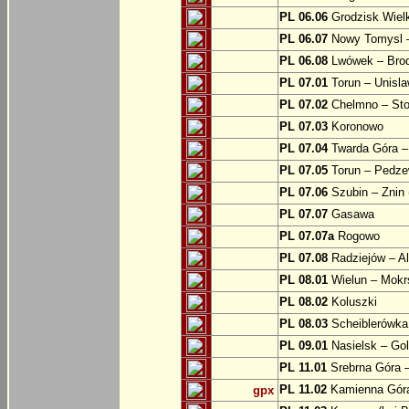
PL 06.06
Grodzisk Wielk
PL 06.07
Nowy Tomysl –
PL 06.08
Lwówek – Bro
PL 07.01
Torun – Unisl
PL 07.02
Chelmno – Sto
PL 07.03
Koronowo
PL 07.04
Twarda Góra 
PL 07.05
Torun – Pedz
PL 07.06
Szubin – Znin 
PL 07.07
Gasawa
PL 07.07a
Rogowo
PL 07.08
Radziejów – A
PL 08.01
Wielun – Mokr
PL 08.02
Koluszki
PL 08.03
Scheiblerówka
PL 09.01
Nasielsk – Go
PL 11.01
Srebrna Góra –
PL 11.02
Kamienna Góra
gpx