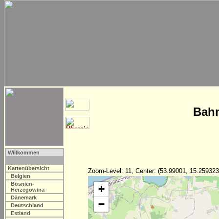
Bahn
Willkommen
Kartenübersicht
Zoom-Level: 11, Center: (53.99001, 15.259323
Belgien
Bosnien-
+
Herzegowina
Dänemark
−
Deutschland
Estland