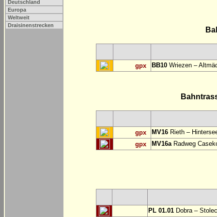
Deutschland
Europa
Weltweit
Draisinenstrecken
Ba
BB10
Wriezen – Altmäd
gpx
Bahntras
MV16
Rieth – Hinterse
gpx
MV16a
Radweg Casekow
gpx
PL 01.01
Dobra – Stole