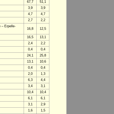
67,7
51,1
3,9
3,9
4,7
4,7
2,7
2,2
 – Erpelle-
16,8
12,5
16,5
13,1
2,4
2,2
0,4
0,4
24,1
25,8
13,1
10,6
0,4
0,4
2,0
1,3
6,3
4,4
3,4
3,1
10,4
10,4
6,1
6,1
3,1
2,9
1,6
1,5