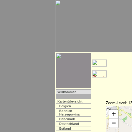
Willkommen
Kartenübersicht
Zoom-Level: 13
Belgien
Bosnien-
+
Herzegowina
Dänemark
−
Deutschland
Estland