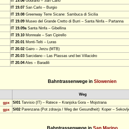
IT 19.06
Godrano – San Carlo
IT 19.07
San Carlo – Burgio
IT 19.08
Greenway Terre Sicane: Sambuca di Sicilia
IT 19.09
Museo del Grande Cretto di Burri – Santa Ninfa – Partanna
IT 19.09a
Santa Ninfa – Gibellina
IT 19.10
Monreale – San Cipirello
IT 20.01
Monti-Telti – Luras
IT 20.02
Gairo – Jerzu (MTB)
IT 20.03
Sarcidano – Las Plassas und bei Villacidro
IT 20.04
Ales – Baradili
Bahntrassenwege in
Slowenien
Weg
SI01
Tarvisio (IT) – Ratece – Kranjska Gora – Mojstrana
gpx
SI02
Parenzana (Pot zdravja / Weg der Gesundheit): Koper – Sekovlj
gpx
Bahntrassenwege in
San Marino