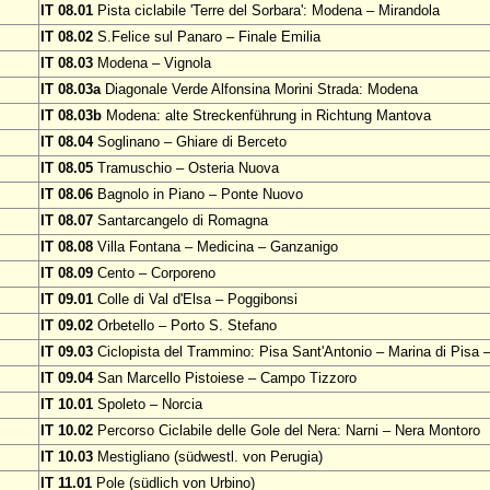
IT 08.01
Pista ciclabile 'Terre del Sorbara': Modena – Mirandola
IT 08.02
S.Felice sul Panaro – Finale Emilia
IT 08.03
Modena – Vignola
IT 08.03a
Diagonale Verde Alfonsina Morini Strada: Modena
IT 08.03b
Modena: alte Streckenführung in Richtung Mantova
IT 08.04
Soglinano – Ghiare di Berceto
IT 08.05
Tramuschio – Osteria Nuova
IT 08.06
Bagnolo in Piano – Ponte Nuovo
IT 08.07
Santarcangelo di Romagna
IT 08.08
Villa Fontana – Medicina – Ganzanigo
IT 08.09
Cento – Corporeno
IT 09.01
Colle di Val d'Elsa – Poggibonsi
IT 09.02
Orbetello – Porto S. Stefano
IT 09.03
Ciclopista del Trammino: Pisa Sant'Antonio – Marina di Pisa –
IT 09.04
San Marcello Pistoiese – Campo Tizzoro
IT 10.01
Spoleto – Norcia
IT 10.02
Percorso Ciclabile delle Gole del Nera: Narni – Nera Montoro
IT 10.03
Mestigliano (südwestl. von Perugia)
IT 11.01
Pole (südlich von Urbino)