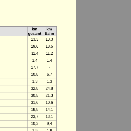
km
km
gesamt
Bahn
13,3
13,3
19,6
18,5
11,4
11,2
1,4
1,4
17,7
-
10,8
6,7
1,3
1,3
32,8
24,8
30,5
21,3
31,6
10,6
18,8
14,1
23,7
13,1
10,3
9,4
1,9
1,9