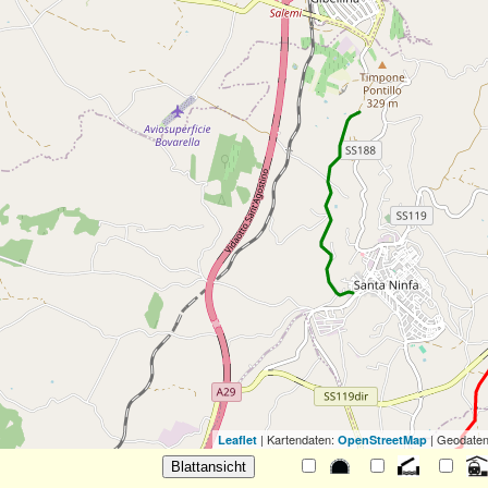
| Kartendaten:
| Geodaten
Leaflet
OpenStreetMap