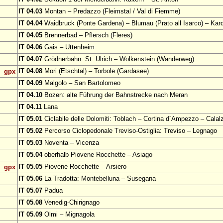
IT 04.03
Montan – Predazzo (Fleimstal / Val di Fiemme)
IT 04.04
Waidbruck (Ponte Gardena) – Blumau (Prato all Isarco) – Kar
IT 04.05
Brennerbad – Pflersch (Fleres)
IT 04.06
Gais – Uttenheim
IT 04.07
Grödnerbahn: St. Ulrich – Wolkenstein (Wanderweg)
IT 04.08
Mori (Etschtal) – Torbole (Gardasee)
gpx
IT 04.09
Malgolo – San Bartolomeo
IT 04.10
Bozen: alte Führung der Bahnstrecke nach Meran
IT 04.11
Lana
IT 05.01
Ciclabile delle Dolomiti: Toblach – Cortina d´Ampezzo – Calal
IT 05.02
Percorso Ciclopedonale Treviso-Ostiglia: Treviso – Legnago
IT 05.03
Noventa – Vicenza
IT 05.04
oberhalb Piovene Rocchette – Asiago
IT 05.05
Piovene Rocchette – Arsiero
gpx
IT 05.06
La Tradotta: Montebelluna – Susegana
IT 05.07
Padua
IT 05.08
Venedig-Chirignago
IT 05.09
Olmi – Mignagola