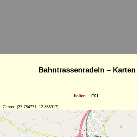
Bahntrassenradeln – Karten
Italien
:
IT01
, Center: (37.784771, 12.865917)