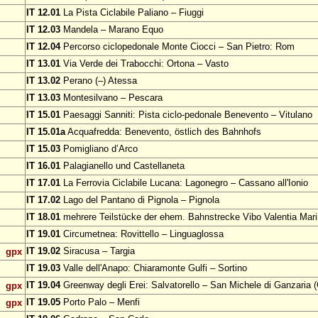
IT 12.01
La Pista Ciclabile Paliano – Fiuggi
IT 12.03
Mandela – Marano Equo
IT 12.04
Percorso ciclopedonale Monte Ciocci – San Pietro: Rom
IT 13.01
Via Verde dei Trabocchi: Ortona – Vasto
IT 13.02
Perano (–) Atessa
IT 13.03
Montesilvano – Pescara
IT 15.01
Paesaggi Sanniti: Pista ciclo-pedonale Benevento – Vitulano
IT 15.01a
Acquafredda: Benevento, östlich des Bahnhofs
IT 15.03
Pomigliano d’Arco
IT 16.01
Palagianello und Castellaneta
IT 17.01
La Ferrovia Ciclabile Lucana: Lagonegro – Cassano all'Ionio
IT 17.02
Lago del Pantano di Pignola – Pignola
IT 18.01
mehrere Teilstücke der ehem. Bahnstrecke Vibo Valentia Mari
IT 19.01
Circumetnea: Rovittello – Linguaglossa
IT 19.02
Siracusa – Targia
gpx
IT 19.03
Valle dell'Anapo: Chiaramonte Gulfi – Sortino
IT 19.04
Greenway degli Erei: Salvatorello – San Michele di Ganzaria (
gpx
IT 19.05
Porto Palo – Menfi
gpx