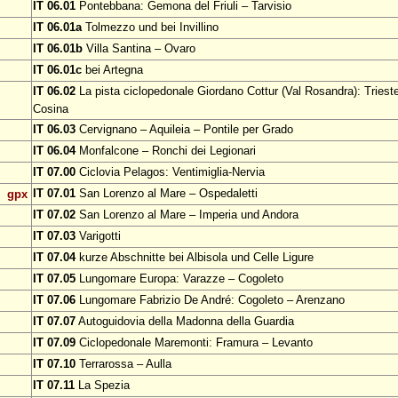
IT 06.01
Pontebbana: Gemona del Friuli – Tarvisio
IT 06.01a
Tolmezzo und bei Invillino
IT 06.01b
Villa Santina – Ovaro
IT 06.01c
bei Artegna
IT 06.02
La pista ciclopedonale Giordano Cottur (Val Rosandra): Trieste
Cosina
IT 06.03
Cervignano – Aquileia – Pontile per Grado
IT 06.04
Monfalcone – Ronchi dei Legionari
IT 07.00
Ciclovia Pelagos: Ventimiglia-Nervia
IT 07.01
San Lorenzo al Mare – Ospedaletti
gpx
IT 07.02
San Lorenzo al Mare – Imperia und Andora
IT 07.03
Varigotti
IT 07.04
kurze Abschnitte bei Albisola und Celle Ligure
IT 07.05
Lungomare Europa: Varazze – Cogoleto
IT 07.06
Lungomare Fabrizio De André: Cogoleto – Arenzano
IT 07.07
Autoguidovia della Madonna della Guardia
IT 07.09
Ciclopedonale Maremonti: Framura – Levanto
IT 07.10
Terrarossa – Aulla
IT 07.11
La Spezia