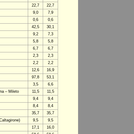
22,7
22,7
9,0
7,9
0,6
0,6
42,5
30,1
9,2
7,3
5,8
5,8
6,7
6,7
2,3
2,3
2,2
2,2
12,6
16,9
97,8
53,1
3,5
6,6
na – Mileto
11,5
11,5
9,4
9,4
8,4
8,4
35,7
35,7
Caltagirone)
9,5
9,5
17,1
16,0