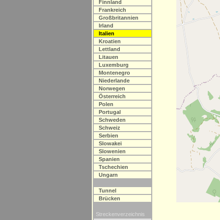
Finnland
Frankreich
Großbritannien
Irland
Italien
Kroatien
Lettland
Litauen
Luxemburg
Montenegro
Niederlande
Norwegen
Österreich
Polen
Portugal
Schweden
Schweiz
Serbien
Slowakei
Slowenien
Spanien
Tschechien
Ungarn
Tunnel
Brücken
Streckenverzeichnis