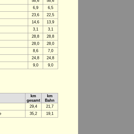
58,6
58,6
6,9
6,5
23,6
22,5
14,6
13,9
3,1
3,1
28,8
28,8
28,0
28,0
8,6
7,0
24,8
24,8
9,0
9,0
km
km
gesamt
Bahn
29,4
21,7
e
35,2
19,1