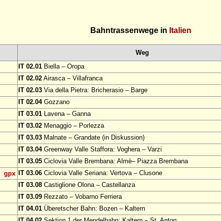
Bahntrassenwege in
Italien
Weg
IT 02.01
Biella – Oropa
IT 02.02
Airasca – Villafranca
IT 02.03
Via della Pietra: Bricherasio – Barge
IT 02.04
Gozzano
IT 03.01
Lavena – Ganna
IT 03.02
Menaggio – Porlezza
IT 03.03
Malnate – Grandate (in Diskussion)
IT 03.04
Greenway Valle Staffora: Voghera – Varzi
IT 03.05
Ciclovia Valle Brembana: Almè– Piazza Brembana
IT 03.06
Ciclovia Valle Seriana: Vertova – Clusone
gpx
IT 03.08
Castiglione Olona – Castellanza
IT 03.09
Rezzato – Vobarno Ferriera
IT 04.01
Überetscher Bahn: Bozen – Kaltern
IT 04.02
Sektion 1 der Mendelbahn: Kaltern – St. Anton