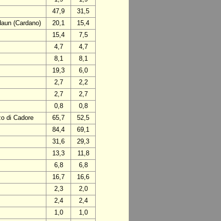
47,9
31,5
daun (Cardano)
20,1
15,4
15,4
7,5
4,7
4,7
8,1
8,1
19,3
6,0
2,7
2,2
2,7
2,7
0,8
0,8
zo di Cadore
65,7
52,5
84,4
69,1
31,6
29,3
13,3
11,8
6,8
6,8
16,7
16,6
2,3
2,0
2,4
2,4
1,0
1,0